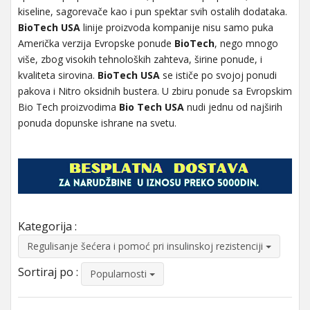
kiseline, sagorevače kao i pun spektar svih ostalih dodataka.
BioTech USA
linije proizvoda kompanije nisu samo puka
Američka verzija Evropske ponude
BioTech
, nego mnogo
više, zbog visokih tehnoloških zahteva, širine ponude, i
kvaliteta sirovina.
BioTech USA
se ističe po svojoj ponudi
pakova i Nitro oksidnih bustera. U zbiru ponude sa Evropskim
Bio Tech proizvodima
Bio Tech USA
nudi jednu od najširih
ponuda dopunske ishrane na svetu.
Kategorija :
Regulisanje šećera i pomoć pri insulinskoj rezistenciji
Sortiraj po :
Popularnosti