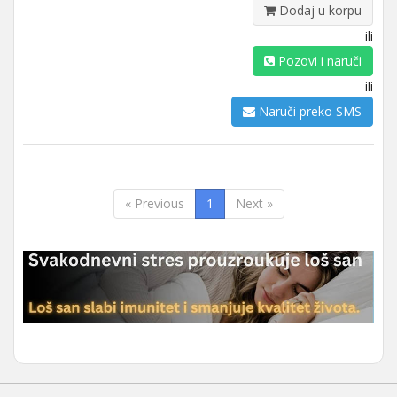
Dodaj u korpu
ili
Pozovi i naruči
ili
Naruči preko SMS
« Previous
1
Next »