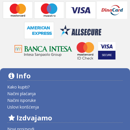
Info
Kako kupiti?
Načini plaćanja
Načini isporuke
Uslovi korišćenja
Izdvajamo
Novi proizvodi