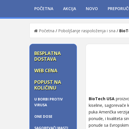
POČETNA
AKCIJA
NOVO
PREPORUČ
Početna
/
Poboljšanje raspoloženja i sna
/
BioT
BESPLATNA
DOSTAVA
WEB CENA
POPUST NA
KOLIČINU
BioTech USA
proizvo
U BORBI PROTIV
VIRUSA
kiseline, sagorevače 
puka Američka verzi
ONE DOSE
ponude, i kvaliteta si
ponude sa Evropskim
SAGOREVAČI MASTI