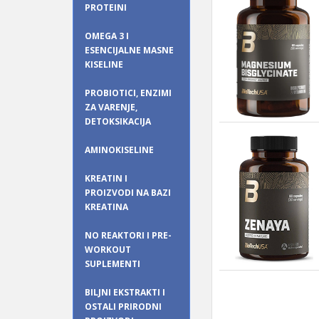
PROTEINI
OMEGA 3 I
ESENCIJALNE MASNE
KISELINE
PROBIOTICI, ENZIMI
ZA VARENJE,
DETOKSIKACIJA
AMINOKISELINE
KREATIN I
PROIZVODI NA BAZI
KREATINA
NO REAKTORI I PRE-
WORKOUT
SUPLEMENTI
BILJNI EKSTRAKTI I
OSTALI PRIRODNI