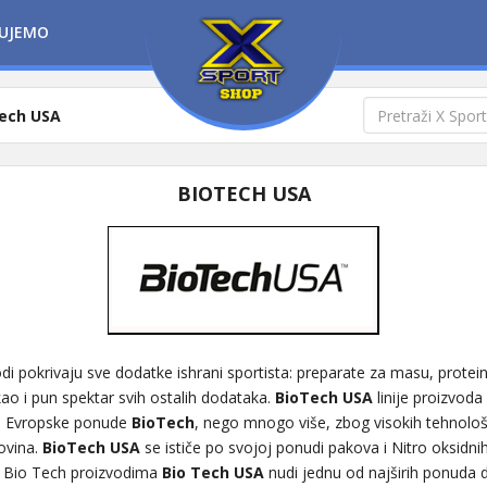
UJEMO
ech USA
BIOTECH USA
di pokrivaju sve dodatke ishrani sportista: preparate za masu, prote
kao i pun spektar svih ostalih dodataka.
BioTech USA
linije proizvod
ja Evropske ponude
BioTech
, nego mnogo više, zbog visokih tehnološk
rovina.
BioTech USA
se ističe po svojoj ponudi pakova i Nitro oksidnih
 Bio Tech proizvodima
Bio Tech USA
nudi jednu od najširih ponuda 