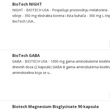
BioTech NIGHT
NIGHT - BIOTECH USA - Pospešuje proizvodnju melatonina -
višnje - 350 mg ekstrakta korena i lista buhača - 300 mg L-tri
BioTech USA...
BioTech GABA
GABA - BIOTECH USA - 1000 mg gama-aminobuterne kiseline 
dnevnih doza (2 kapsule) GABA ili gama-aminobuterna kiselin
aminokiselina koja se u...
Biotech Magnesium Bisglycinate 90 kapsula