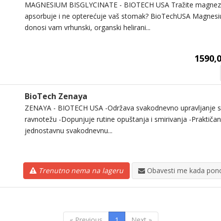
MAGNESIUM BISGLYCINATE - BIOTECH USA Tražite magnezij
apsorbuje i ne opterećuje vaš stomak? BioTechUSA Magnesi
donosi vam vrhunski, organski helirani...
1590,0
BioTech Zenaya
ZENAYA - BIOTECH USA -Održava svakodnevno upravljanje s
ravnotežu -Dopunjuje rutine opuštanja i smirivanja -Praktiča
jednostavnu svakodnevnu...
Trenutno nema na lageru
Obavesti me kada pono
« Previous
1
Next »