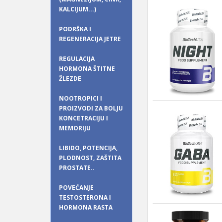
KALCIJUM...)
PODRŠKA I
REGENERACIJA JETRE
REGULACIJA
HORMONA ŠTITNE
ŽLEZDE
NOOTROPICI I
PROIZVODI ZA BOLJU
KONCETRACIJU I
MEMORIJU
LIBIDO, POTENCIJA,
PLODNOST, ZAŠTITA
PROSTATE..
POVEĆANJE
TESTOSTERONA I
HORMONA RASTA