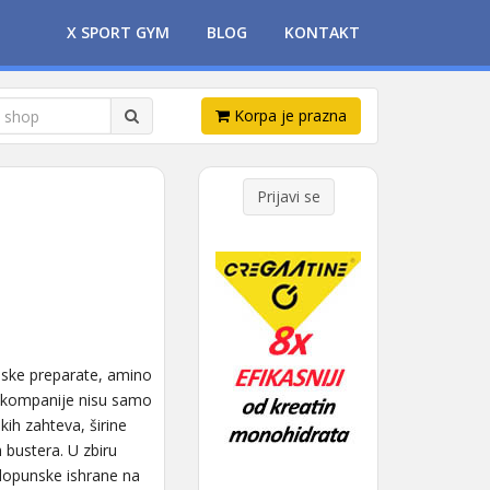
X SPORT GYM
BLOG
KONTAKT
Korpa je prazna
Prijavi se
inske preparate, amino
a kompanije nisu samo
ih zahteva, širine
 bustera. U zbiru
dopunske ishrane na