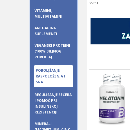
svetu.
VITAMINI,
MULTIVITAMINI
ANTI-AGING
SUPLEMENTI
VEGANSKI PROTEINI
(100% BILJNOG
POREKLA)
POBOLJŠANJE
RASPOLOŽENJA I
SNA
REGULISANJE ŠEĆERA
I POMOĆ PRI
INSULINSKOJ
REZISTENCIJI
MINERALI
(MAGNEZIJUM, CINK,