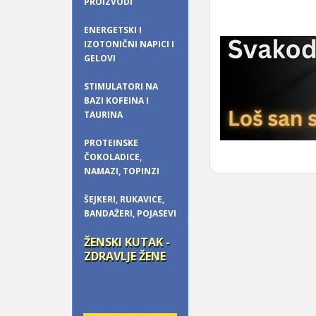
PROIZVODI
ENERGETSKI I
IZOTONIČNI NAPICI I
GELOVI
STIMULATORI NA
BAZI KOFEINA I
TAURINA
PROTEINSKE
ČOKOLADICE,
NAMAZI, TOPINZI
ŠEJKERI, RUKAVICE,
BANDAŽERI, POJASEVI
ŽENSKI KUTAK -
ZDRAVLJE ŽENE