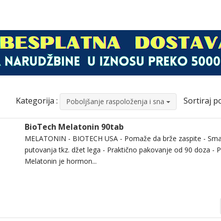
Kategorija :
Sortiraj po
Poboljšanje raspoloženja i sna
BioTech Melatonin 90tab
MELATONIN - BIOTECH USA - Pomaže da brže zaspite - Sma
putovanja tkz. džet lega - Praktično pakovanje od 90 doza - 
Melatonin je hormon...