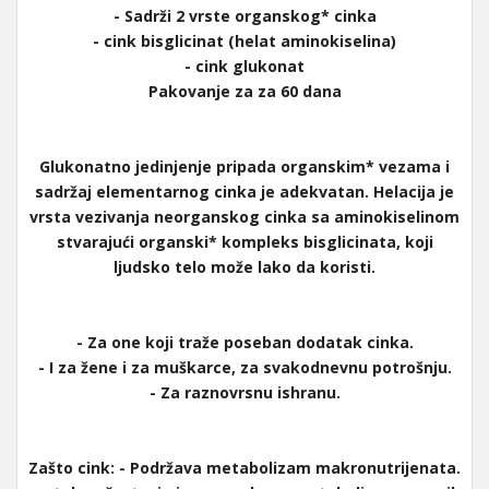
- Sadrži 2 vrste organskog* cinka
- cink bisglicinat (helat aminokiselina)
- cink glukonat
Pakovanje za za 60 dana
Glukonatno jedinjenje pripada organskim* vezama i
sadržaj elementarnog cinka je adekvatan. Helacija je
vrsta vezivanja neorganskog cinka sa aminokiselinom
stvarajući organski* kompleks bisglicinata, koji
ljudsko telo može lako da koristi.
- Za one koji traže poseban dodatak cinka.
- I za žene i za muškarce, za svakodnevnu potrošnju.
- Za raznovrsnu ishranu.
Zašto cink: - Podržava metabolizam makronutrijenata.