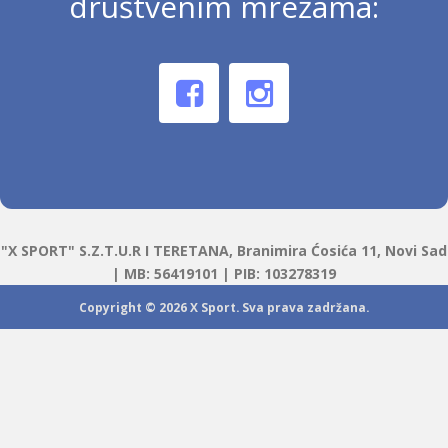
društvenim mrežama:
"X SPORT" S.Z.T.U.R I TERETANA, Branimira Ćosića 11, Novi Sad
| MB: 56419101 | PIB: 103278319
Copyright © 2026
X Sport
. Sva prava zadržana.