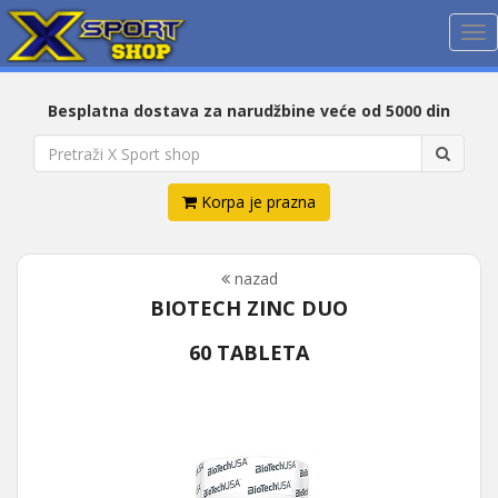
Me
Besplatna dostava za narudžbine veće od 5000 din
Korpa je prazna
nazad
BIOTECH ZINC DUO
60 TABLETA