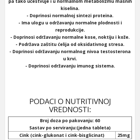
pa tako učestvuje i u normalnom metabolizmu masnih
kiselina.
- Doprinosi normalnoj sintezi proteina.
- Ima ulogu u održavanju normalne plodnosti i
reprodukcije.
- Doprinosi održavanju normalne kose, noktiju i kože.
- Podržava zaštitu ćelija od oksidativnog stresa.
- Doprinosi održavanju normalnog nivoa testosterona
u krvi.
- Doprinosi održavanju imunog sistema.
PODACI O NUTRITIVNOJ
VREDNOSTI:
Broj doza po pakovanju: 60
Sastav po serviranju:(jedna tableta)
Cink (cink-glukonat i cink-bisglicinat)
25mg