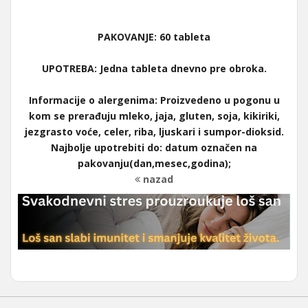
PAKOVANJE:
60 tableta
UPOTREBA:
Jedna tableta dnevno pre obroka.
Informacije o alergenima:
Proizvedeno u pogonu u
kom se prerađuju mleko, jaja, gluten, soja, kikiriki,
jezgrasto voće, celer, riba, ljuskari i sumpor-dioksid.
Najbolje upotrebiti do: datum označen na
pakovanju(dan,mesec,godina);
nazad