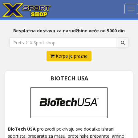
Me
Besplatna dostava za narudžbine veće od 5000 din
Korpa je prazna
BIOTECH USA
BioTech USA
proizvodi pokrivaju sve dodatke ishrani
sportista: preparate za masu, proteinske preparate, amino