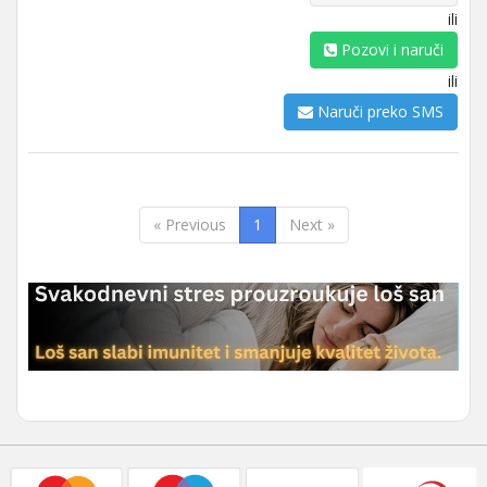
ili
Pozovi i naruči
ili
Naruči preko SMS
« Previous
1
Next »