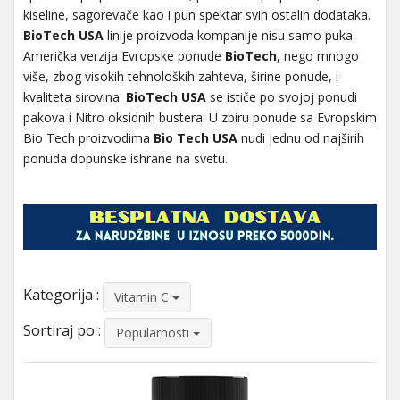
kiseline, sagorevače kao i pun spektar svih ostalih dodataka.
BioTech USA
linije proizvoda kompanije nisu samo puka
Američka verzija Evropske ponude
BioTech
, nego mnogo
više, zbog visokih tehnoloških zahteva, širine ponude, i
kvaliteta sirovina.
BioTech USA
se ističe po svojoj ponudi
pakova i Nitro oksidnih bustera. U zbiru ponude sa Evropskim
Bio Tech proizvodima
Bio Tech USA
nudi jednu od najširih
ponuda dopunske ishrane na svetu.
Kategorija :
Vitamin C
Sortiraj po :
Popularnosti