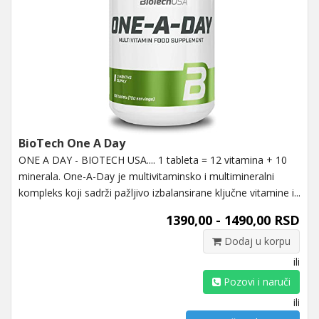
BioTech One A Day
ONE A DAY - BIOTECH USA.... 1 tableta = 12 vitamina + 10
minerala. One-A-Day je multivitaminsko i multimineralni
kompleks koji sadrži pažljivo izbalansirane ključne vitamine i...
1390,00 - 1490,00 RSD
Dodaj u korpu
ili
Pozovi i naruči
ili