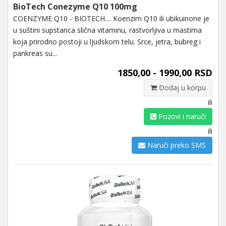
BioTech Conezyme Q10 100mg
COENZYME Q10 - BIOTECH.... Koenzim Q10 ili ubikuinone je
u suštini supstanca slična vitaminu, rastvorljiva u mastima
koja prirodno postoji u ljudskom telu. Srce, jetra, bubreg i
pankreas su...
1850,00 - 1990,00 RSD
Dodaj u korpu
ili
Pozovi i naruči
ili
Naruči preko SMS