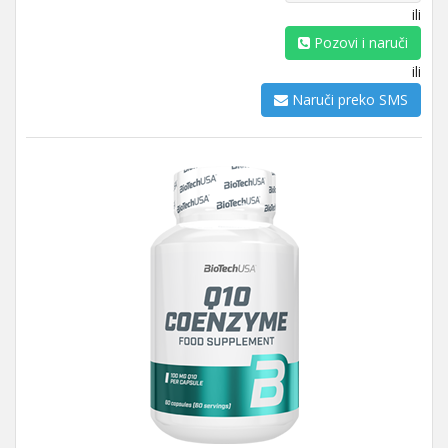
ili
Pozovi i naruči
ili
Naruči preko SMS