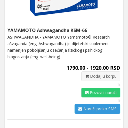
YAMAMOTO Ashwagandha KSM-66
ASHWAGANDHA - YAMAMOTO Yamamoto® Research
ašvaganda (eng. Ashwagandha) je dijetetski suplement
namenjen poboljšanju osećanja fizičkog i psihičkog
blagostanja (eng. well-being)....
1790,00 - 1920,00 RSD
Dodaj u korpu
ili
Pozovi i naruči
ili
Naruči preko SMS