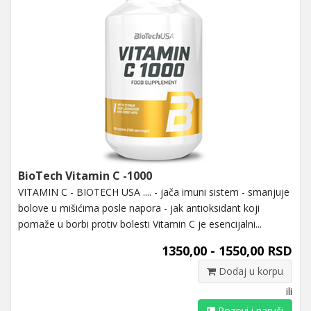
BioTech Vitamin C -1000
VITAMIN C - BIOTECH USA .... - jača imuni sistem - smanjuje
bolove u mišićima posle napora - jak antioksidant koji
pomaže u borbi protiv bolesti Vitamin C je esencijalni...
1350,00 - 1550,00 RSD
Dodaj u korpu
ili
Pozovi i naruči