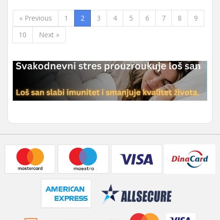
« Previous
1
2
3
4
5
6
7
8
9
10
Next »