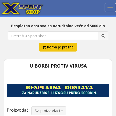
Me
Besplatna dostava za narudžbine veće od 5000 din
Korpa je prazna
U BORBI PROTIV VIRUSA
Proizvođač :
Svi proizvođaci