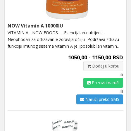
NOW Vitamin A 10000IU
VITAMIN A - NOW FOODS.... -Esencijalan nutrijent -
Neophodan za održavanje zdravlja očiiju -Podržava zdravu
funkciju imunog sistema Vitamin A je liposolubilan vitamin...
1050,00 - 1150,00 RSD
Dodaj u korpu
ili
Pozovi i naruči
ili
Naruči preko SMS