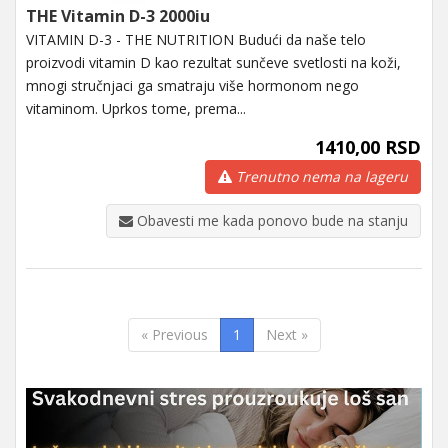
THE Vitamin D-3 2000iu
VITAMIN D-3 - THE NUTRITION Budući da naše telo
proizvodi vitamin D kao rezultat sunčeve svetlosti na koži,
mnogi stručnjaci ga smatraju više hormonom nego
vitaminom. Uprkos tome, prema...
1410,00 RSD
Trenutno nema na lageru
Obavesti me kada ponovo bude na stanju
« Previous
1
Next »