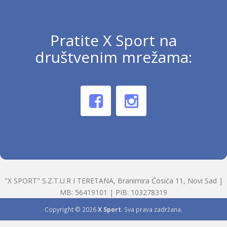
Pratite X Sport na
društvenim mrežama:
"X SPORT" S.Z.T.U.R I TERETANA, Branimira Ćosića 11, Novi Sad |
MB: 56419101 | PIB: 103278319
Copyright © 2026
X Sport
. Sva prava zadržana.