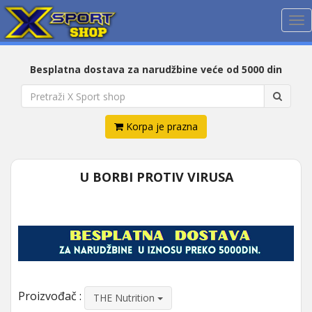
Me
Besplatna dostava za narudžbine veće od 5000 din
Korpa je prazna
U BORBI PROTIV VIRUSA
Proizvođač :
THE Nutrition