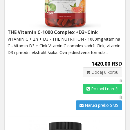
THE Vitamin C-1000 Complex +D3+Cink
VITAMIN C + Zn + D3 - THE NUTRITION - 1000mg vitamina
C - Vitamin D3 + Cink Vitamin C complex sadrži Cink, vitamin
D3 i prirodni ekstrakt šipka. Ova jedinstvena formula...
1420,00 RSD
Dodaj u korpu
ili
Pozovi i naruči
ili
Naruči preko SMS