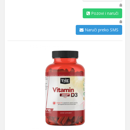
ili
Pozovi i naruči
ili
Naruči preko SMS