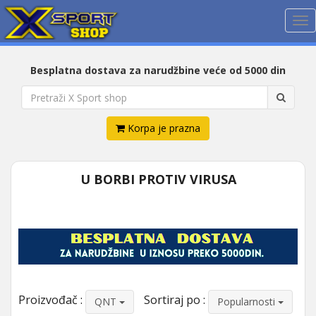
Me
Besplatna dostava za narudžbine veće od 5000 din
Korpa je prazna
U BORBI PROTIV VIRUSA
Proizvođač :
Sortiraj po :
QNT
Popularnosti