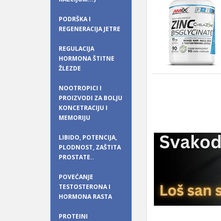
PODRŠKA I
REGENERACIJA JETRE
REGULACIJA
HORMONA ŠTITNE
ŽLEZDE
NOOTROPICI I
PROIZVODI ZA BOLJU
KONCETRACIJU I
MEMORIJU
LIBIDO, POTENCIJA,
PLODNOST, ZAŠTITA
PROSTATE..
POVEĆANJE
TESTOSTERONA I
HORMONA RASTA
PROTEINI