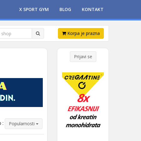
X SPORT GYM
BLOG
KONTAKT
Korpa je prazna
Prijavi se
 :
Popularnosti