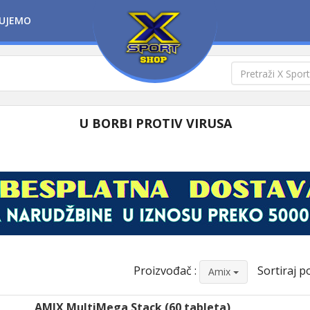
UJEMO
U BORBI PROTIV VIRUSA
Proizvođač :
Sortiraj po
Amix
AMIX MultiMega Stack (60 tableta)