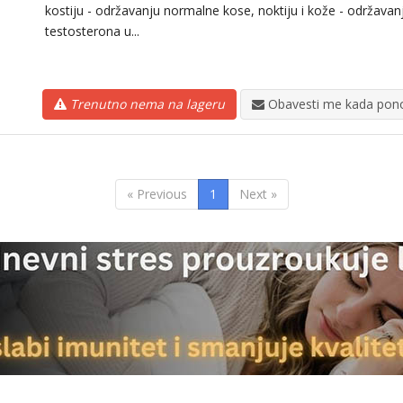
kostiju - održavanju normalne kose, noktiju i kože - održava
testosterona u...
Trenutno nema na lageru
Obavesti me kada pono
« Previous
1
Next »