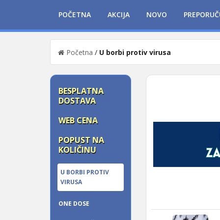
POČETNA
AKCIJA
NOVO
PREPORUČ
Početna
/
U borbi protiv virusa
BESPLATNA
DOSTAVA
WEB CENA
POPUST NA
KOLIČINU
U BORBI PROTIV
VIRUSA
ONE DOSE