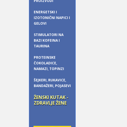
PROIZVODI
ENERGETSKI I
IZOTONIČNI NAPICI I
GELOVI
STIMULATORI NA
BAZI KOFEINA I
TAURINA
PROTEINSKE
ČOKOLADICE,
NAMAZI, TOPINZI
ŠEJKERI, RUKAVICE,
BANDAŽERI, POJASEVI
ŽENSKI KUTAK -
ZDRAVLJE ŽENE