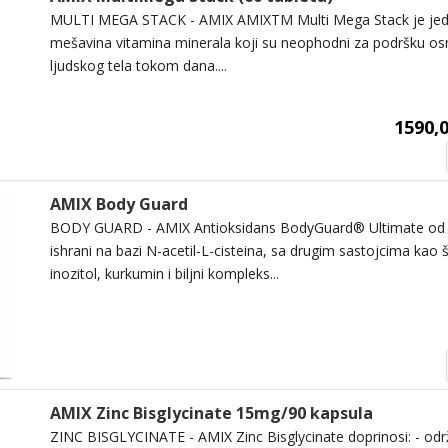
MULTI MEGA STACK - AMIX AMIXTM Multi Mega Stack je jedi
mešavina vitamina minerala koji su neophodni za podršku o
ljudskog tela tokom dana....
1590,0
AMIX Body Guard
BODY GUARD - AMIX Antioksidans BodyGuard® Ultimate od 
ishrani na bazi N-acetil-L-cisteina, sa drugim sastojcima kao š
inozitol, kurkumin i biljni kompleks...
AMIX Zinc Bisglycinate 15mg/90 kapsula
ZINC BISGLYCINATE - AMIX Zinc Bisglycinate doprinosi: - od