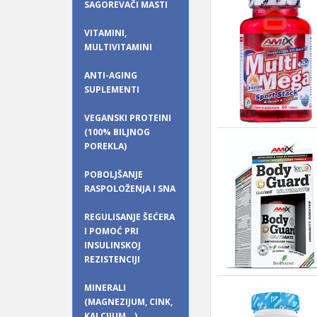
SAGOREVAČI MASTI
VITAMINI,
MULTIVITAMINI
ANTI-AGING
SUPLEMENTI
VEGANSKI PROTEINI
(100% BILJNOG
POREKLA)
POBOLJŠANJE
RASPOLOŽENJA I SNA
REGULISANJE ŠEĆERA
I POMOĆ PRI
INSULINSKOJ
REZISTENCIJI
MINERALI
(MAGNEZIJUM, CINK,
KALCIJUM...)