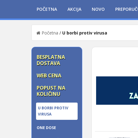
POČETNA
AKCIJA
NOVO
PREPORUČ
Početna
/
U borbi protiv virusa
BESPLATNA
DOSTAVA
WEB CENA
POPUST NA
KOLIČINU
U BORBI PROTIV
VIRUSA
ONE DOSE