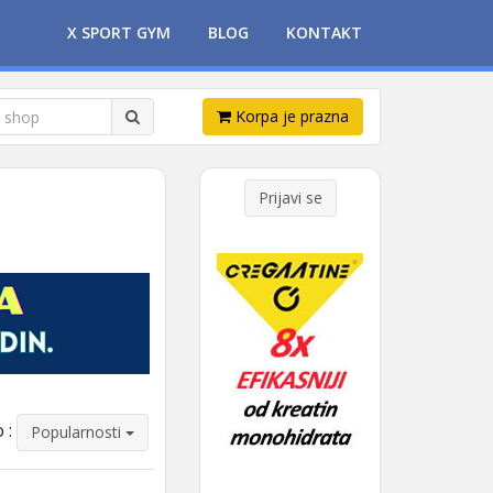
X SPORT GYM
BLOG
KONTAKT
Korpa je prazna
Prijavi se
 :
Popularnosti