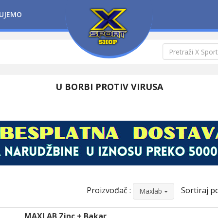
UJEMO
U BORBI PROTIV VIRUSA
Proizvođač :
Sortiraj po
Maxlab
MAXLAB Zinc + Bakar