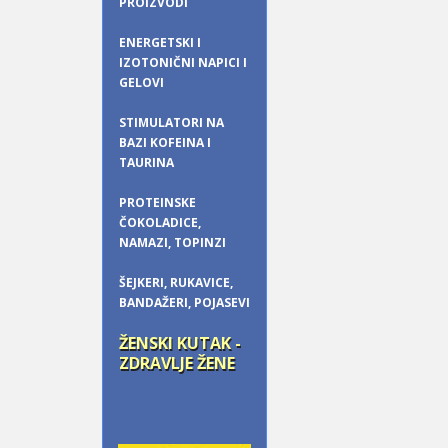
PROIZVODI
ENERGETSKI I
IZOTONIČNI NAPICI I
GELOVI
STIMULATORI NA
BAZI KOFEINA I
TAURINA
PROTEINSKE
ČOKOLADICE,
NAMAZI, TOPINZI
ŠEJKERI, RUKAVICE,
BANDAŽERI, POJASEVI
ŽENSKI KUTAK -
ZDRAVLJE ŽENE