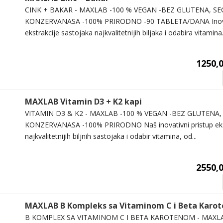
CINK + BAKAR - MAXLAB -100 % VEGAN -BEZ GLUTENA, SE
KONZERVANASA -100% PRIRODNO -90 TABLETA/DANA Inovat
ekstrakcije sastojaka najkvalitetnijih biljaka i odabira vitamina.
1250,0
MAXLAB Vitamin D3 + K2 kapi
VITAMIN D3 & K2 - MAXLAB -100 % VEGAN -BEZ GLUTENA, 
KONZERVANASA -100% PRIRODNO Naš inovativni pristup eks
najkvalitetnijih biljnih sastojaka i odabir vitamina, od...
2550,0
MAXLAB B Kompleks sa Vitaminom C i Beta Karo
B KOMPLEX SA VITAMINOM C I BETA KAROTENOM - MAXL