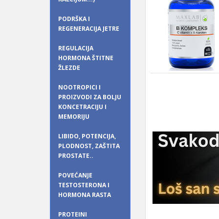
PODRŠKA I
REGENERACIJA JETRE
REGULACIJA
HORMONA ŠTITNE
ŽLEZDE
NOOTROPICI I
PROIZVODI ZA BOLJU
KONCETRACIJU I
MEMORIJU
LIBIDO, POTENCIJA,
PLODNOST, ZAŠTITA
PROSTATE..
POVEĆANJE
TESTOSTERONA I
HORMONA RASTA
PROTEINI