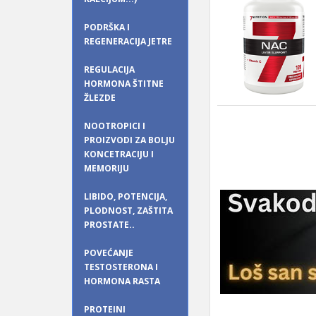
PODRŠKA I
REGENERACIJA JETRE
REGULACIJA
HORMONA ŠTITNE
ŽLEZDE
NOOTROPICI I
PROIZVODI ZA BOLJU
KONCETRACIJU I
MEMORIJU
LIBIDO, POTENCIJA,
PLODNOST, ZAŠTITA
PROSTATE..
POVEĆANJE
TESTOSTERONA I
HORMONA RASTA
PROTEINI