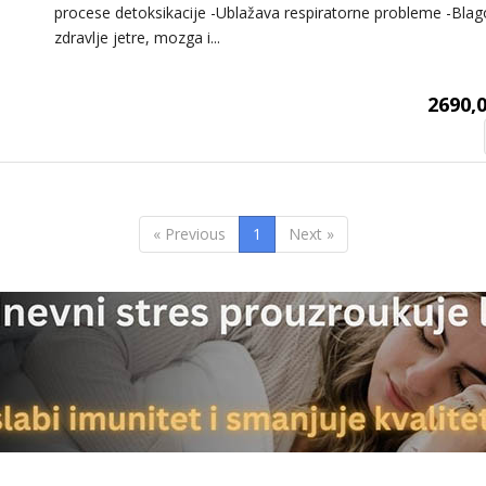
procese detoksikacije -Ublažava respiratorne probleme -Blag
zdravlje jetre, mozga i...
2690,0
« Previous
1
Next »