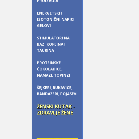
PROIZVODI
ENERGETSKI I
IZOTONIČNI NAPICI I
GELOVI
STIMULATORI NA
BAZI KOFEINA I
TAURINA
PROTEINSKE
ČOKOLADICE,
NAMAZI, TOPINZI
ŠEJKERI, RUKAVICE,
BANDAŽERI, POJASEVI
ŽENSKI KUTAK -
ZDRAVLJE ŽENE