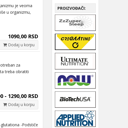
ganizmu je veoma
PROIZVOĐAČI:
tiše u organizmu,
1090,00 RSD
Dodaj u korpu
potreban za
a treba obratiti
0 - 1290,00 RSD
Dodaj u korpu
glutationa -Podstiče