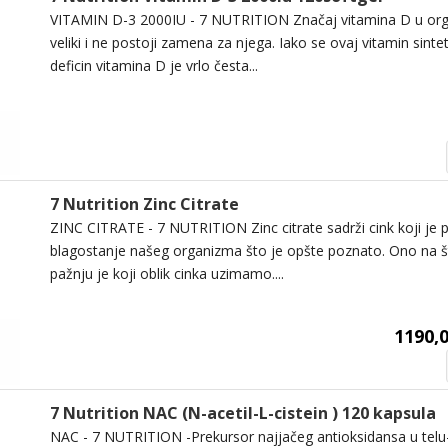
VITAMIN D-3 2000IU - 7 NUTRITION Značaj vitamina D u or
veliki i ne postoji zamena za njega. Iako se ovaj vitamin sinte
deficin vitamina D je vrlo česta...
7 Nutrition Zinc Citrate
ZINC CITRATE - 7 NUTRITION Zinc citrate sadrži cink koji je 
blagostanje našeg organizma što je opšte poznato. Ono na št
pažnju je koji oblik cinka uzimamo....
1190,0
7 Nutrition NAC (N-acetil-L-cistein ) 120 kapsula
NAC - 7 NUTRITION -Prekursor najjačeg antioksidansa u telu-