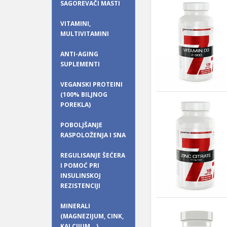
SAGOREVAČI MASTI
VITAMINI,
MULTIVITAMINI
ANTI-AGING
SUPLEMENTI
VEGANSKI PROTEINI
(100% BILJNOG
POREKLA)
POBOLJŠANJE
RASPOLOŽENJA I SNA
REGULISANJE ŠEĆERA
I POMOĆ PRI
INSULINSKOJ
REZISTENCIJI
MINERALI
(MAGNEZIJUM, CINK,
KALCIJUM...)