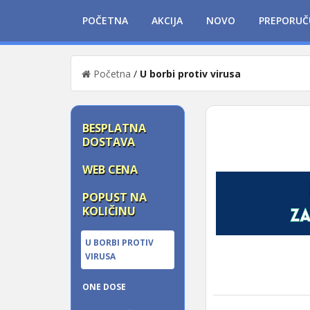
POČETNA
AKCIJA
NOVO
PREPORUČ
Početna
/
U borbi protiv virusa
BESPLATNA
DOSTAVA
WEB CENA
POPUST NA
KOLIČINU
U BORBI PROTIV
VIRUSA
ONE DOSE