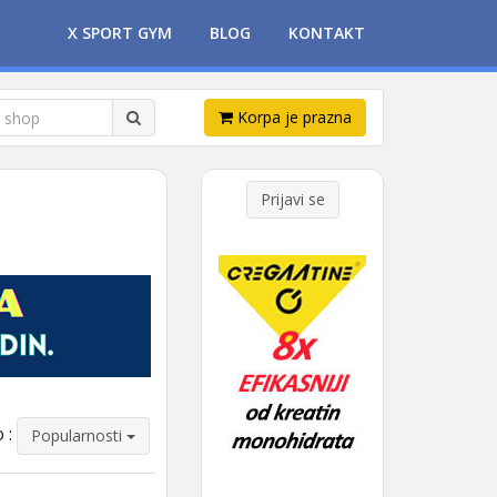
X SPORT GYM
BLOG
KONTAKT
Korpa je prazna
Prijavi se
 :
Popularnosti