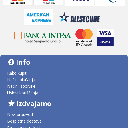
Info
Kako kupiti?
Načini plaćanja
Načini isporuke
Uslovi korišćenja
Izdvajamo
Novi proizvodi
Besplatna dostava
Proizvodi na akciji