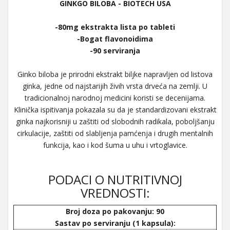
GINKGO BILOBA - BIOTECH USA
-80mg ekstrakta lista po tableti
-Bogat flavonoidima
-90 serviranja
Ginko biloba je prirodni ekstrakt biljke napravljen od listova
ginka, jedne od najstarijih živih vrsta drveća na zemlji. U
tradicionalnoj narodnoj medicini koristi se decenijama.
Klinička ispitivanja pokazala su da je standardizovani ekstrakt
ginka najkorisniji u zaštiti od slobodnih radikala, poboljšanju
cirkulacije, zaštiti od slabljenja pamćenja i drugih mentalnih
funkcija, kao i kod šuma u uhu i vrtoglavice.
PODACI O NUTRITIVNOJ
VREDNOSTI:
Broj doza po pakovanju: 90
Sastav po serviranju (1 kapsula):