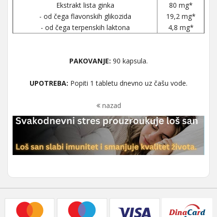
Ekstrakt lista ginka
80 mg*
- od čega flavonskih glikozida
19,2 mg*
- od čega terpenskih laktona
4,8 mg*
PAKOVANJE:
90 kapsula.
UPOTREBA:
Popiti 1 tabletu dnevno uz čašu vode.
nazad