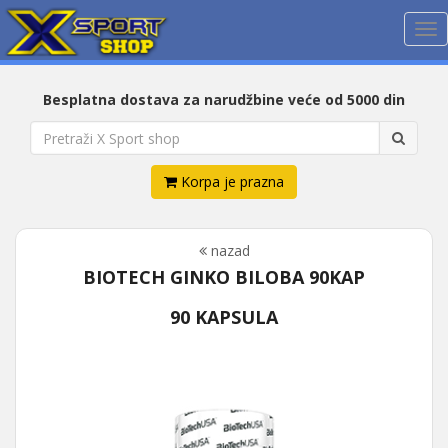
Me
Besplatna dostava za narudžbine veće od 5000 din
Korpa je prazna
nazad
BIOTECH GINKO BILOBA 90KAP
90 KAPSULA