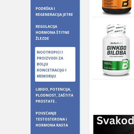
PODRŠKA I
REGENERACIJA JETRE
REGULACIJA
HORMONA ŠTITNE
ŽLEZDE
NOOTROPICI I
PROIZVODI ZA
BOLJU
KONCETRACIJU I
MEMORIJU
LIBIDO, POTENCIJA,
PLODNOST, ZAŠTITA
PROSTATE..
POVEĆANJE
TESTOSTERONA I
HORMONA RASTA