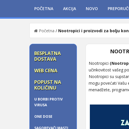
POČETNA
AKCIJA
NOVO
PREPORUČ
Početna
/
Nootropici i proizvodi za bolju ko
NOOTRO
BESPLATNA
DOSTAVA
Nootropici
(Nootrop
učinkovitost vašeg pos
WEB CENA
Nootropici su supsta
POPUST NA
mogu povećati Vašu en
KOLIČINU
menadžete, programer
U BORBI PROTIV
VIRUSA
ONE DOSE
SAGOREVAČI MASTI