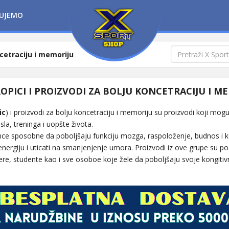
UJEMO
ncetraciju i memoriju
PICI I PROIZVODI ZA BOLJU KONCETRACIJU I M
ic
) i proizvodi za bolju koncetraciju i memoriju su proizvodi koji mog
la, treninga i uopšte života.
nce sposobne da poboljšaju funkciju mozga, raspoloženje, budnos i 
ergiju i uticati na smanjenjenje umora. Proizvodi iz ove grupe su po
e, studente kao i sve osoboe koje žele da poboljšaju svoje kongiti