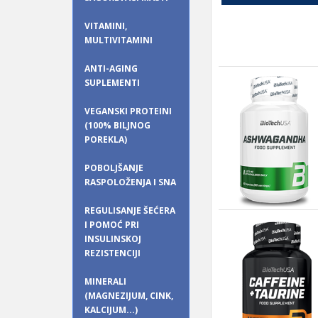
VITAMINI,
MULTIVITAMINI
ANTI-AGING
SUPLEMENTI
VEGANSKI PROTEINI
(100% BILJNOG
POREKLA)
POBOLJŠANJE
RASPOLOŽENJA I SNA
REGULISANJE ŠEĆERA
I POMOĆ PRI
INSULINSKOJ
REZISTENCIJI
MINERALI
(MAGNEZIJUM, CINK,
KALCIJUM...)