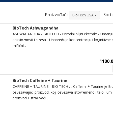
Proizvođač :
Sorti
BioTech USA
BioTech Ashwagandha
ASHWAGANDHA - BIOTECH - Prirodni biljni ekstrakt - Umanju
anksioznosti i stresa - Unapređuje koncentraciju i kognitivn
mišićni...
1100,0
BioTech Caffeine + Taurine
CAFFEINE + TAURINE - BIO TECH .... Caffeine + Taurine je Bi
osvežavajući proizvod, koji osvežava istovremeno i telo i um
proizvodu istraživaći...