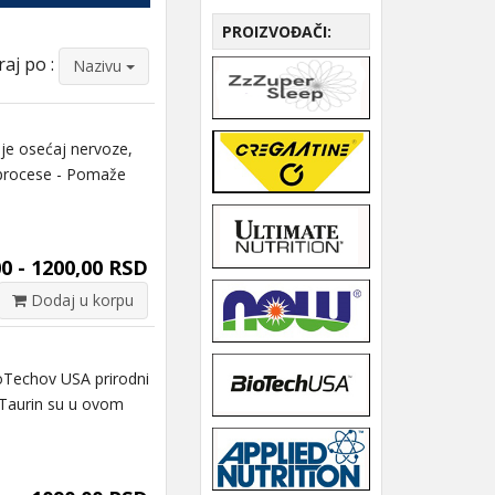
PROIZVOĐAČI:
raj po :
Nazivu
je osećaj nervoze,
e procese - Pomaže
0 - 1200,00 RSD
Dodaj u korpu
oTechov USA prirodni
.Taurin su u ovom