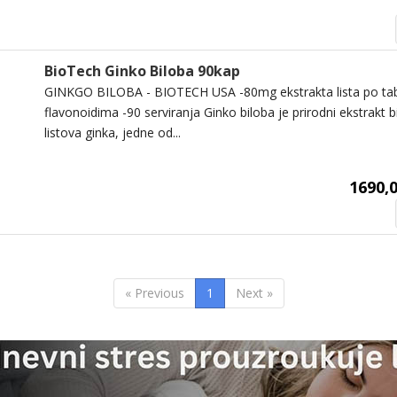
BioTech Ginko Biloba 90kap
GINKGO BILOBA - BIOTECH USA -80mg ekstrakta lista po tab
flavonoidima -90 serviranja Ginko biloba je prirodni ekstrakt b
listova ginka, jedne od...
1690,0
« Previous
1
Next »