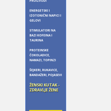
PROIZVODI
ENERGETSKI I
IZOTONIČNI NAPICI I
GELOVI
STIMULATORI NA
BAZI KOFEINA I
TAURINA
PROTEINSKE
ČOKOLADICE,
NAMAZI, TOPINZI
ŠEJKERI, RUKAVICE,
BANDAŽERI, POJASEVI
ŽENSKI KUTAK -
ZDRAVLJE ŽENE