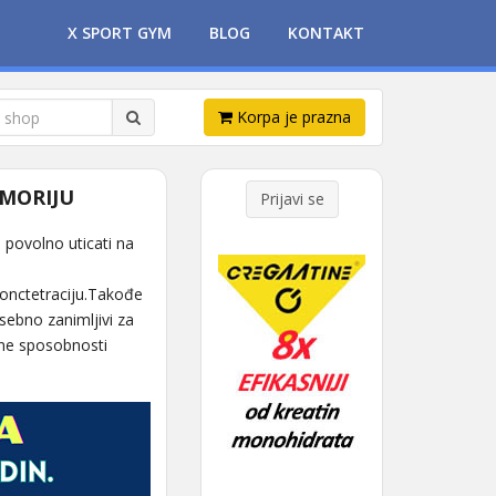
X SPORT GYM
BLOG
KONTAKT
Korpa je prazna
EMORIJU
Prijavi se
u povolno uticati na
konctetraciju.Takođe
sebno zanimljivi za
vne sposobnosti