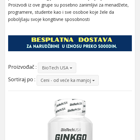
Proizvodi iz ove grupe su posebno zanimljivi za menadžete,
programere, studente kao i sve osoboe koje žele da
poboljšaju svoje kongitivne sposobnosti
Proizvođač :
BioTech USA
Sortiraj po :
Ceni - od veće ka manjoj