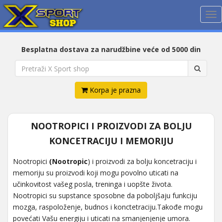
Me
Besplatna dostava za narudžbine veće od 5000 din
Korpa je prazna
NOOTROPICI I PROIZVODI ZA BOLJU
KONCETRACIJU I MEMORIJU
Nootropici
(Nootropic
) i proizvodi za bolju koncetraciju i
memoriju su proizvodi koji mogu povolno uticati na
učinkovitost vašeg posla, treninga i uopšte života.
Nootropici su supstance sposobne da poboljšaju funkciju
mozga, raspoloženje, budnos i konctetraciju.Takođe mogu
povećati Vašu energiju i uticati na smanjenjenje umora.