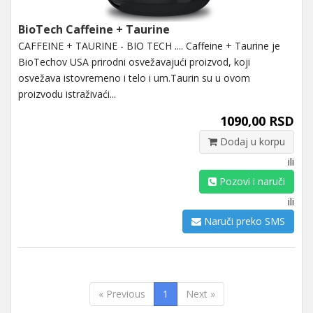
BioTech Caffeine + Taurine
CAFFEINE + TAURINE - BIO TECH .... Caffeine + Taurine je
BioTechov USA prirodni osvežavajući proizvod, koji
osvežava istovremeno i telo i um.Taurin su u ovom
proizvodu istraživaći...
1090,00 RSD
Dodaj u korpu
ili
Pozovi i naruči
ili
Naruči preko SMS
« Previous
1
Next »