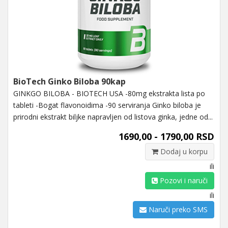
BioTech Ginko Biloba 90kap
GINKGO BILOBA - BIOTECH USA -80mg ekstrakta lista po
tableti -Bogat flavonoidima -90 serviranja Ginko biloba je
prirodni ekstrakt biljke napravljen od listova ginka, jedne od...
1690,00 - 1790,00 RSD
Dodaj u korpu
ili
Pozovi i naruči
ili
Naruči preko SMS