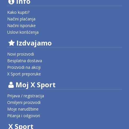
Info
Kako kupiti?
Načini plaćanja
Načini isporuke
Uslovi korišćenja
Izdvajamo
Novi proizvodi
Besplatna dostava
Proizvodi na akciji
X Sport preporuke
Moj X Sport
Prijava / registracija
Omiljeni proizvodi
Moje narudžbine
Pitanja i odgovori
X Sport