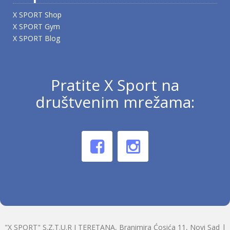
X SPORT Shop
X SPORT Gym
X SPORT Blog
Pratite X Sport na
društvenim mrežama:
"X SPORT" S.Z.T.U.R I TERETANA, Branimira Ćosića 11, Novi Sad |