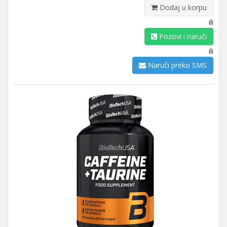
Dodaj u korpu
ili
Pozovi i naruči
ili
Naruči preko SMS