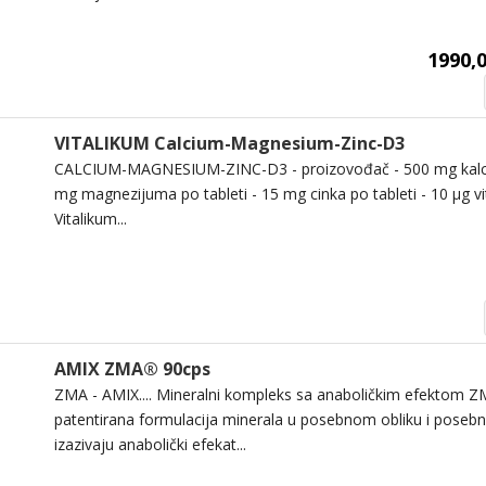
1990,0
VITALIKUM Calcium-Magnesium-Zinc-D3
CALCIUM-MAGNESIUM-ZINC-D3 - proizovođač - 500 mg kalcij
mg magnezijuma po tableti - 15 mg cinka po tableti - 10 μg v
Vitalikum...
AMIX ZMA® 90cps
ZMA - AMIX.... Mineralni kompleks sa anaboličkim efektom ZM
patentirana formulacija minerala u posebnom obliku i pose
izazivaju anabolički efekat...