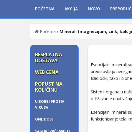
POČETNA
AKCIJA
NOVO
PREPORUČ
Početna
/
Minerali (magnezijum, cink, kalcij
BESPLATNA
DOSTAVA
Esencijalni minerali s
predstavljaju neorga
WEB CENA
fiziološki, tako i biohe
POPUST NA
KOLIČINU
Sistemi organa u našim
održavanje unutrašn
U BORBI PROTIV
VIRUSA
Esencijalni minerali 
funkcionisanje tela: 
ONE DOSE
SAGOREVAČI MASTI