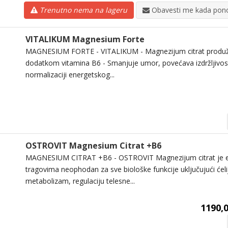
Trenutno nema na lageru
Obavesti me kada pono
VITALIKUM Magnesium Forte
MAGNESIUM FORTE - VITALIKUM - Magnezijum citrat produže
dodatkom vitamina B6 - Smanjuje umor, povećava izdržljivost
normalizaciji energetskog...
OSTROVIT Magnesium Citrat +B6
MAGNESIUM CITRAT +B6 - OSTROVIT Magnezijum citrat je ese
tragovima neophodan za sve biološke funkcije uključujući ćeli
metabolizam, regulaciju telesne...
1190,0