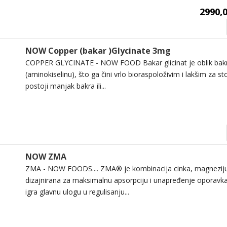
2990,0
NOW Copper (bakar )Glycinate 3mg
COPPER GLYCINATE - NOW FOOD Bakar glicinat je oblik bakra
(aminokiselinu), što ga čini vrlo bioraspoloživim i lakšim za st
postoji manjak bakra ili...
NOW ZMA
ZMA - NOW FOODS.... ZMA® je kombinacija cinka, magneziju
dizajnirana za maksimalnu apsorpciju i unapređenje oporavka
igra glavnu ulogu u regulisanju...