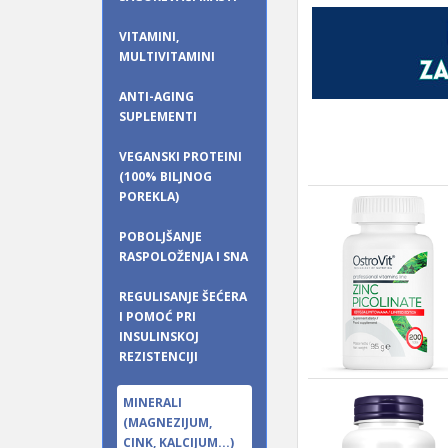
VITAMINI,
MULTIVITAMINI
ANTI-AGING
SUPLEMENTI
VEGANSKI PROTEINI
(100% BILJNOG
POREKLA)
POBOLJŠANJE
RASPOLOŽENJA I SNA
REGULISANJE ŠEĆERA
I POMOĆ PRI
INSULINSKOJ
REZISTENCIJI
MINERALI
(MAGNEZIJUM,
CINK, KALCIJUM...)