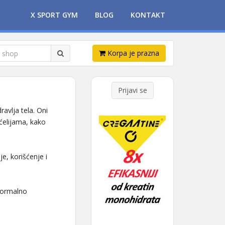
X SPORT GYM
BLOG
KONTAKT
Korpa je prazna
Prijavi se
ravlja tela. Oni
ćelijama, kako
e, korišćenje i
 normalno