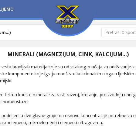
UJEMO
um...)
MINERALI (MAGNEZIJUM, CINK, KALCIJUM...)
u vrsta hranljivih materija koje su od vitalnog značaja za održavanje zd
nske komponente koje igraju mnoštvo funkcionalnih uloga u ljudskim 
mijski.
 telima koriste minerale za rast, razvoj, kretanje, proizvodnju energij
je homeostaze.
su podeljeni u dve glavne grupe na osnovu koncentracije potrebne za
makroelementi, mikroelementi i elementi u tragovima.