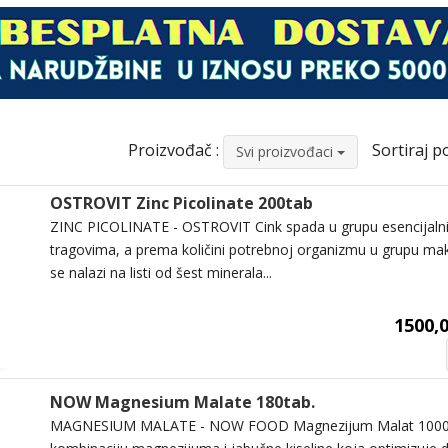
Proizvođač :
Sortiraj po
Svi proizvođaci
OSTROVIT Zinc Picolinate 200tab
ZINC PICOLINATE - OSTROVIT Cink spada u grupu esencijalni
tragovima, a prema količini potrebnoj organizmu u grupu ma
se nalazi na listi od šest minerala...
1500,0
NOW Magnesium Malate 180tab.
MAGNESIUM MALATE - NOW FOOD Magnezijum Malat 1000 m