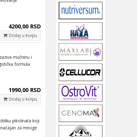
delovanje
4200,00 RSD
Dodaj u korpu
zaziva mučninu i
gistička formula
1990,00 RSD
Dodaj u korpu
liku pikolinata koji
t značajan za mnoge