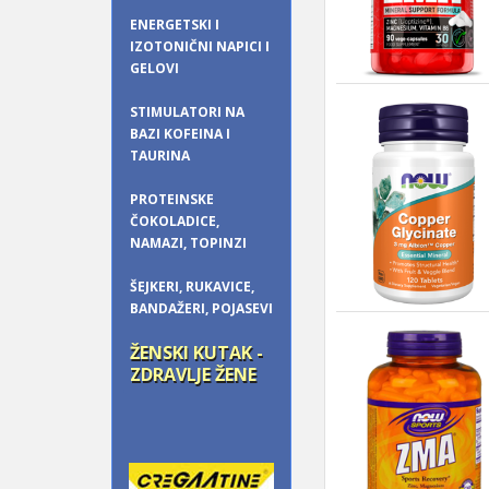
ENERGETSKI I
IZOTONIČNI NAPICI I
GELOVI
STIMULATORI NA
BAZI KOFEINA I
TAURINA
PROTEINSKE
ČOKOLADICE,
NAMAZI, TOPINZI
ŠEJKERI, RUKAVICE,
BANDAŽERI, POJASEVI
ŽENSKI KUTAK -
ZDRAVLJE ŽENE