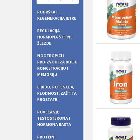
PODRŠKA I
REGENERACIJA JETRE
REGULACIJA
HORMONA ŠTITNE
ŽLEZDE
NOOTROPICI I
PROIZVODI ZA BOLJU
KONCETRACIJU I
MEMORIJU
LIBIDO, POTENCIJA,
PLODNOST, ZAŠTITA
PROSTATE..
POVEĆANJE
TESTOSTERONA I
HORMONA RASTA
PROTEINI