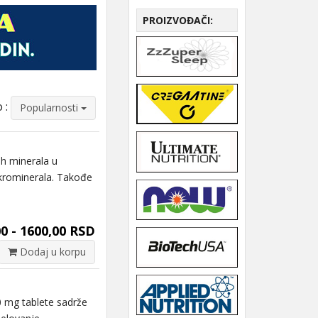
PROIZVOĐAČI:
 :
Popularnosti
h minerala u
krominerala. Takođe
0 - 1600,00 RSD
Dodaj u korpu
g tablete sadrže