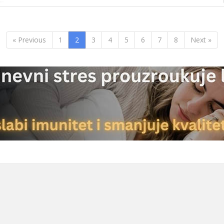
« Previous
1
2
3
4
5
6
7
8
Next »