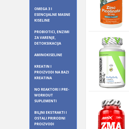
OMEGA 3 I
ESENCIJALNE MASNE
KISELINE
PROBIOTICI, ENZIMI
ZA VARENJE,
DETOKSIKACIJA
AMINOKISELINE
KREATIN I
PROIZVODI NA BAZI
KREATINA
NO REAKTORI I PRE-
WORKOUT
SUPLEMENTI
BILJNI EKSTRAKTI I
OSTALI PRIRODNI
PROIZVODI