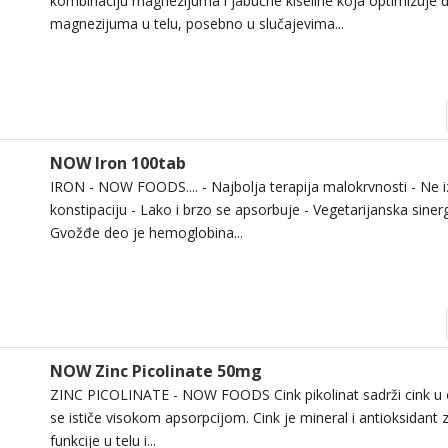
kombinaciju magnezijuma i jabučne kiseline koja optimizuje 
magnezijuma u ​​telu, posebno u slučajevima...
NOW Iron 100tab
IRON - NOW FOODS.... - Najbolja terapija malokrvnosti - Ne i
konstipaciju - Lako i brzo se apsorbuje - Vegetarijanska siner
Gvožđe deo je hemoglobina...
NOW Zinc Picolinate 50mg
ZINC PICOLINATE - NOW FOODS Cink pikolinat sadrži cink u ob
se ističe visokom apsorpcijom. Cink je mineral i antioksidan
funkcije u telu i...