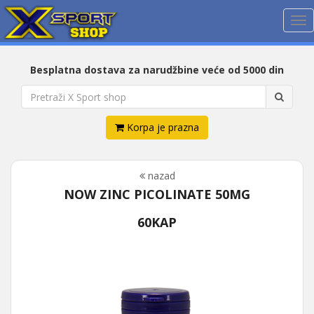
Me
Besplatna dostava za narudžbine veće od 5000 din
Korpa je prazna
nazad
NOW ZINC PICOLINATE 50MG
60KAP