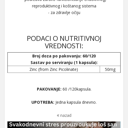
reproduktivnog i koštanog sistema
- za zdravlje očiju
PODACI O NUTRITIVNOJ
VREDNOSTI:
Broj doza po pakovanju: 60/120
Sastav po serviranju (1 kapsula):
Zinc (from Zinc Picolinate)
50mg
PAKOVANJE:
60 /120kapsula.
UPOTREBA:
Jedna kapsula dnevno.
nazad