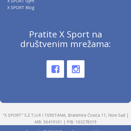
X SPORT Gym
X SPORT Blog
Pratite X Sport na
društvenim mrežama:
"X SPORT" S.Z.T.U.R I TERETANA, Branimira Ćosića 11, Novi Sad |
MB: 56419101 | PIB: 103278319