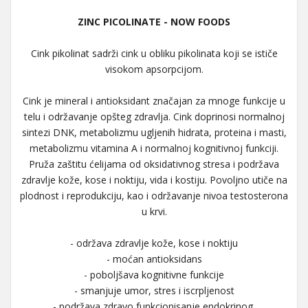
ZINC PICOLINATE - NOW FOODS
Cink pikolinat sadrži cink u obliku pikolinata koji se ističe
visokom apsorpcijom.
Cink je mineral i antioksidant značajan za mnoge funkcije u
telu i održavanje opšteg zdravlja. Cink doprinosi normalnoj
sintezi DNK, metabolizmu ugljenih hidrata, proteina i masti,
metabolizmu vitamina A i normalnoj kognitivnoj funkciji.
Pruža zaštitu ćelijama od oksidativnog stresa i podržava
zdravlje kože, kose i noktiju, vida i kostiju. Povoljno utiče na
plodnost i reprodukciju, kao i održavanje nivoa testosterona
u krvi.
- održava zdravlje kože, kose i noktiju
- moćan antioksidans
- poboljšava kognitivne funkcije
- smanjuje umor, stres i iscrpljenost
- podržava zdravo funkcionisanje endokrinog,