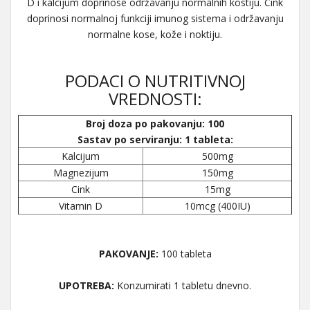
D i kalcijum doprinose održavanju normalnih kostiju. Cink
doprinosi normalnoj funkciji imunog sistema i održavanju
normalne kose, kože i noktiju.
PODACI O NUTRITIVNOJ
VREDNOSTI:
Broj doza po pakovanju: 100
Sastav po serviranju: 1 tableta:
Kalcijum
500mg
Magnezijum
150mg
Cink
15mg
Vitamin D
10mcg (400IU)
PAKOVANJE:
100 tableta
UPOTREBA:
Konzumirati 1 tabletu dnevno.