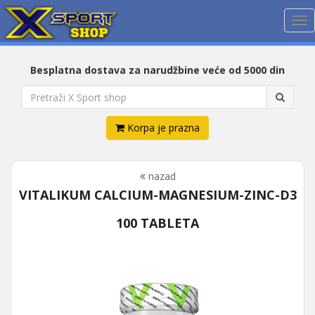
Me
Besplatna dostava za narudžbine veće od 5000 din
Korpa je prazna
nazad
VITALIKUM CALCIUM-MAGNESIUM-ZINC-D3
100 TABLETA