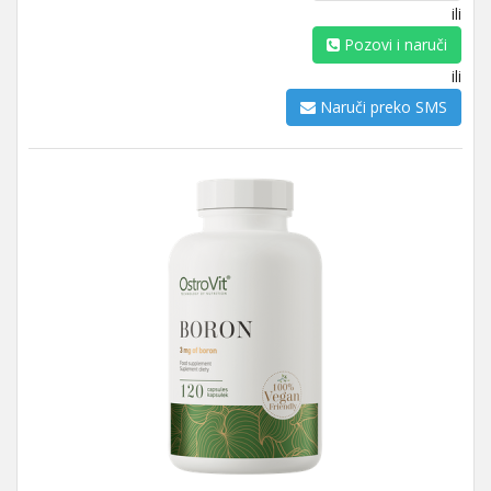
ili
Pozovi i naruči
ili
Naruči preko SMS