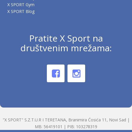
X SPORT Gym
X SPORT Blog
Pratite X Sport na
društvenim mrežama:
"X SPORT" S.Z.T.U.R I TERETANA, Branimira Ćosića 11, Novi Sad |
MB: 56419101 | PIB: 103278319