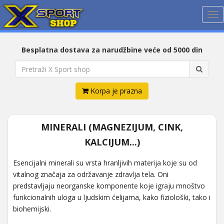
Me
Besplatna dostava za narudžbine veće od 5000 din
Korpa je prazna
MINERALI (MAGNEZIJUM, CINK,
KALCIJUM...)
Esencijalni minerali su vrsta hranljivih materija koje su od
vitalnog značaja za održavanje zdravlja tela. Oni
predstavljaju neorganske komponente koje igraju mnoštvo
funkcionalnih uloga u ljudskim ćelijama, kako fiziološki, tako i
biohemijski.