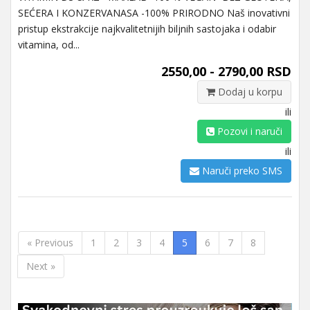
SEĆERA I KONZERVANASA -100% PRIRODNO Naš inovativni
pristup ekstrakcije najkvalitetnijih biljnih sastojaka i odabir
vitamina, od...
2550,00 - 2790,00 RSD
Dodaj u korpu
ili
Pozovi i naruči
ili
Naruči preko SMS
« Previous
1
2
3
4
5
6
7
8
Next »