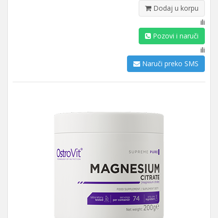
Dodaj u korpu
ili
Pozovi i naruči
ili
Naruči preko SMS