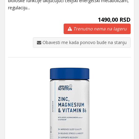
biološke funkcije uključujući ćelijski energetski metabolizam,
regulaciju...
1490,00 RSD
Trenutno nema na lageru
Obavesti me kada ponovo bude na stanju