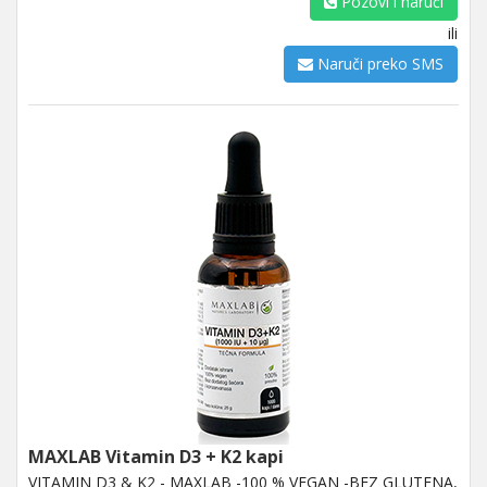
Pozovi i naruči
ili
Naruči preko SMS
MAXLAB Vitamin D3 + K2 kapi
VITAMIN D3 & K2 - MAXLAB -100 % VEGAN -BEZ GLUTENA,