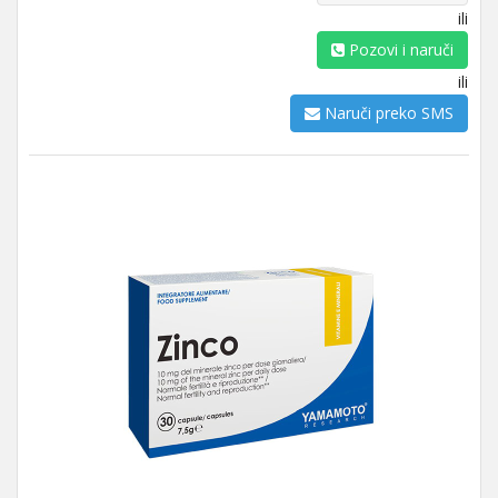
ili
Pozovi i naruči
ili
Naruči preko SMS