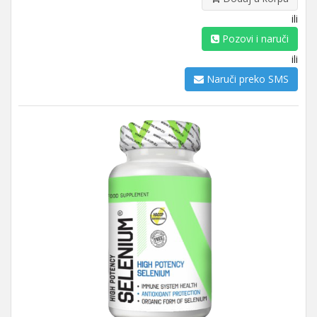
ili
Pozovi i naruči
ili
Naruči preko SMS