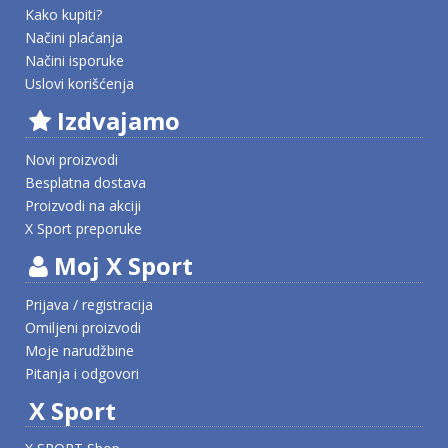
Kako kupiti?
Načini plaćanja
Načini isporuke
Uslovi korišćenja
Izdvajamo
Novi proizvodi
Besplatna dostava
Proizvodi na akciji
X Sport preporuke
Moj X Sport
Prijava / registracija
Omiljeni proizvodi
Moje narudžbine
Pitanja i odgovori
X Sport