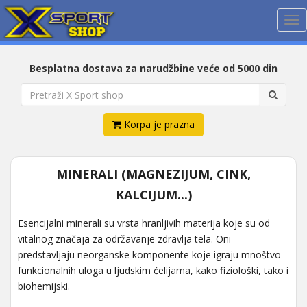
Me
Besplatna dostava za narudžbine veće od 5000 din
Korpa je prazna
MINERALI (MAGNEZIJUM, CINK,
KALCIJUM...)
Esencijalni minerali su vrsta hranljivih materija koje su od
vitalnog značaja za održavanje zdravlja tela. Oni
predstavljaju neorganske komponente koje igraju mnoštvo
funkcionalnih uloga u ljudskim ćelijama, kako fiziološki, tako i
biohemijski.