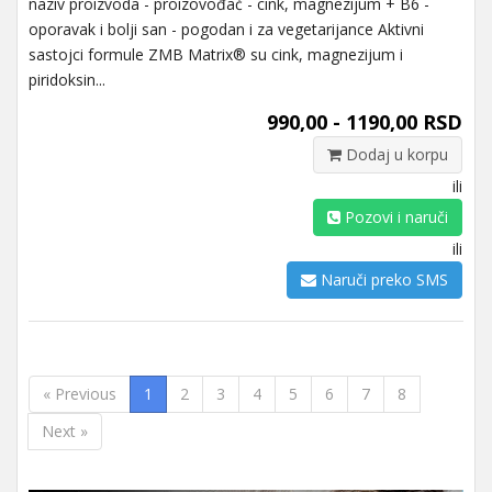
naziv proizvoda - proizovođač - cink, magnezijum + B6 -
oporavak i bolji san - pogodan i za vegetarijance Aktivni
sastojci formule ZMB Matrix® su cink, magnezijum i
piridoksin...
990,00 - 1190,00 RSD
Dodaj u korpu
ili
Pozovi i naruči
ili
Naruči preko SMS
« Previous
1
2
3
4
5
6
7
8
Next »