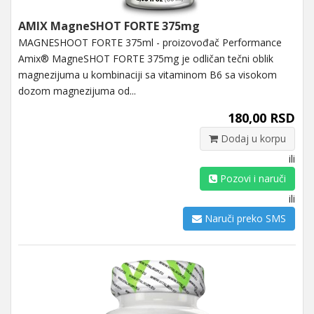
AMIX MagneSHOT FORTE 375mg
MAGNESHOOT FORTE 375ml - proizovođač Performance
Amix® MagneSHOT FORTE 375mg je odličan tečni oblik
magnezijuma u ​​kombinaciji sa vitaminom B6 sa visokom
dozom magnezijuma od...
180,00 RSD
Dodaj u korpu
ili
Pozovi i naruči
ili
Naruči preko SMS