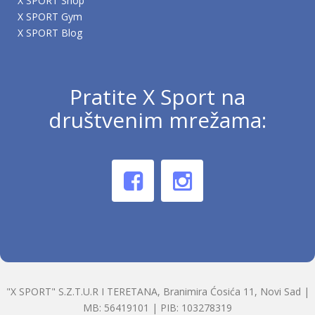
X SPORT Shop
X SPORT Gym
X SPORT Blog
Pratite X Sport na
društvenim mrežama:
"X SPORT" S.Z.T.U.R I TERETANA, Branimira Ćosića 11, Novi Sad |
MB: 56419101 | PIB: 103278319