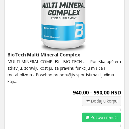
BioTech Multi Mineral Complex
MULTI MINERAL COMPLEX - BIO TECH .... - Podrška opštem
zdravlju, zdravlju kostiju, za pravilnu funkciju mišića i
metabolizma - Posebno preporučljiv sportistima i ljudima
koji...
940,00 - 990,00 RSD
Dodaj u korpu
ili
Pozovi i naruči
ili