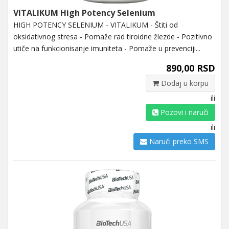
VITALIKUM High Potency Selenium
HIGH POTENCY SELENIUM - VITALIKUM - Štiti od
oksidativnog stresa - Pomaže rad tiroidne žlezde - Pozitivno
utiče na funkcionisanje imuniteta - Pomaže u prevenciji...
890,00 RSD
Dodaj u korpu
ili
Pozovi i naruči
ili
Naruči preko SMS