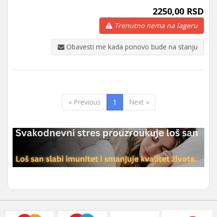
2250,00 RSD
Trenutno nema na lageru
Obavesti me kada ponovo bude na stanju
« Previous
1
Next »