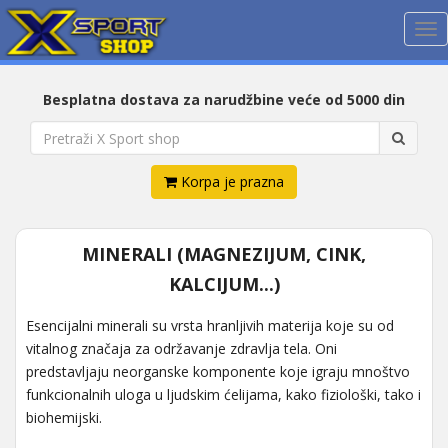
Me
Besplatna dostava za narudžbine veće od 5000 din
Korpa je prazna
MINERALI (MAGNEZIJUM, CINK,
KALCIJUM...)
Esencijalni minerali su vrsta hranljivih materija koje su od
vitalnog značaja za održavanje zdravlja tela. Oni
predstavljaju neorganske komponente koje igraju mnoštvo
funkcionalnih uloga u ljudskim ćelijama, kako fiziološki, tako i
biohemijski.