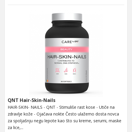
QNT Hair-Skin-Nails
HAIR-SKIN- NAILS - QNT - Stimuliše rast kose - Utiče na
zdravlje kože - Ojačava nokte Često ulažemo dosta novca
za spoljašnju negu lepote kao što su kreme, serumi, maske
za lice,...