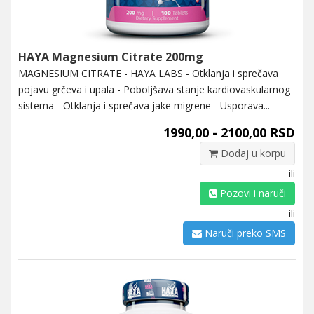
HAYA Magnesium Citrate 200mg
MAGNESIUM CITRATE - HAYA LABS - Otklanja i sprečava
pojavu grčeva i upala - Poboljšava stanje kardiovaskularnog
sistema - Otklanja i sprečava jake migrene - Usporava...
1990,00 - 2100,00 RSD
Dodaj u korpu
ili
Pozovi i naruči
ili
Naruči preko SMS