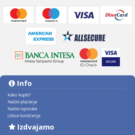
Info
Kako kupiti?
Načini plaćanja
Načini isporuke
Uslovi korišćenja
Izdvajamo