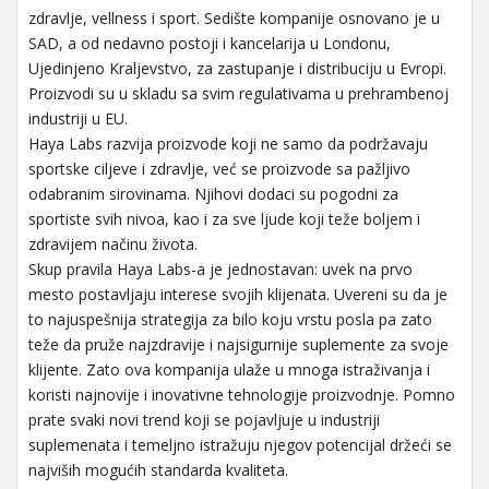
zdravlje, vellness i sport. Sedište kompanije osnovano je u
SAD, a od nedavno postoji i kancelarija u Londonu,
Ujedinjeno Kraljevstvo, za zastupanje i distribuciju u Evropi.
Proizvodi su u skladu sa svim regulativama u prehrambenoj
industriji u EU.
Haya Labs razvija proizvode koji ne samo da podržavaju
sportske ciljeve i zdravlje, već se proizvode sa pažljivo
odabranim sirovinama. Njihovi dodaci su pogodni za
sportiste svih nivoa, kao i za sve ljude koji teže boljem i
zdravijem načinu života.
Skup pravila Haya Labs-a je jednostavan: uvek na prvo
mesto postavljaju interese svojih klijenata. Uvereni su da je
to najuspešnija strategija za bilo koju vrstu posla pa zato
teže da pruže najzdravije i najsigurnije suplemente za svoje
klijente. Zato ova kompanija ulaže u mnoga istraživanja i
koristi najnovije i inovativne tehnologije proizvodnje. Pomno
prate svaki novi trend koji se pojavljuje u industriji
suplemenata i temeljno istražuju njegov potencijal držeći se
najviših mogućih standarda kvaliteta.