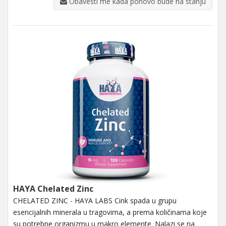
Obavesti me kada ponovo bude na stanju
HAYA Chelated Zinc
CHELATED ZINC - HAYA LABS Cink spada u grupu
esencijalnih minerala u tragovima, a prema količinama koje
su potrebne organizmu u makro elemente. Nalazi se na