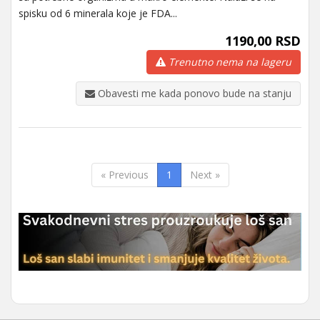
spisku od 6 minerala koje je FDA...
1190,00 RSD
Trenutno nema na lageru
Obavesti me kada ponovo bude na stanju
« Previous
1
Next »