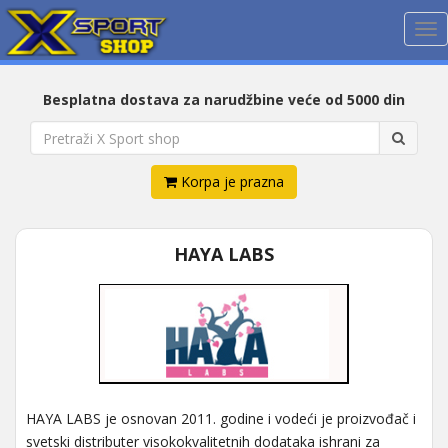
Me
Besplatna dostava za narudžbine veće od 5000 din
Korpa je prazna
HAYA LABS
HAYA LABS je osnovan 2011. godine i vodeći je proizvođač i
svetski distributer visokokvalitetnih dodataka ishrani za