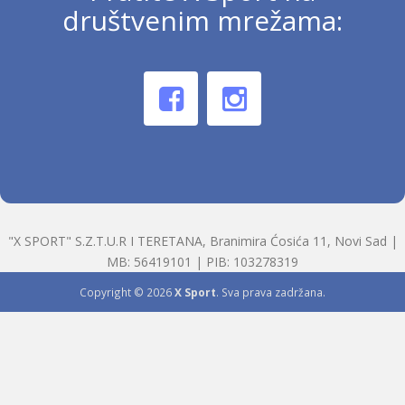
društvenim mrežama:
"X SPORT" S.Z.T.U.R I TERETANA, Branimira Ćosića 11, Novi Sad |
MB: 56419101 | PIB: 103278319
Copyright © 2026
X Sport
. Sva prava zadržana.