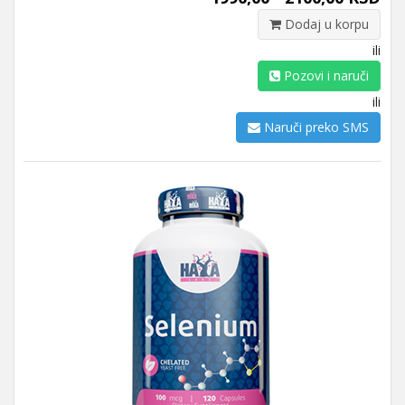
Dodaj u korpu
ili
Pozovi i naruči
ili
Naruči preko SMS