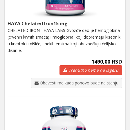
HAYA Chelated Iron15 mg
CHELATED IRON - HAYA LABS Gvožđe deo je hemoglobina
(crvenih krvnih zrnaca) i mioglobina, koji dopremaju kiseonik
u krvotok i mišiće, i nekih enzima koji obezbeđuju ćelijsko
disanje....
1490,00 RSD
Trenutno nema na lageru
Obavesti me kada ponovo bude na stanju