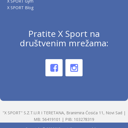
X SPORT Gym
X SPORT Blog
Pratite X Sport na
društvenim mrežama:
"X SPORT" S.Z.T.U.R I TERETANA, Branimira Ćosića 11, Novi Sad |
MB: 56419101 | PIB: 103278319