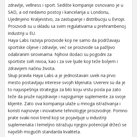
zdravlje, vellness i sport. Sedište kompanije osnovano je u
SAD, a od nedavno postoji i kancelarija u Londonu,
Ujedinjeno Kraljevstvo, za zastupanje i distribuciju u Evropi.
Proizvodi su u skladu sa svim regulativama u prehrambenoj
industriji u EU.
Haya Labs razvija proizvode koji ne samo da podržavaju
sportske ciljeve i zdravlje, već se proizvode sa pažljivo
odabranim sirovinama. Njihovi dodaci su pogodni za
sportiste svih nivoa, kao i za sve ljude koji teže boljem i
zdravijem načinu života.
Skup pravila Haya Labs-a je jednostavan: uvek na prvo
mesto postavljaju interese svojih klijenata. Uvereni su da je
to najuspešnija strategija za bilo koju vrstu posla pa zato
teže da pruže najzdravije i najsigurnije suplemente za svoje
klijente. Zato ova kompanija ulaže u mnoga istraživanja i
koristi najnovije i inovativne tehnologije proizvodnje. Pomno
prate svaki novi trend koji se pojavljuje u industriji
suplemenata i temeljno istražuju njegov potencijal držeći se
najviših mogućih standarda kvaliteta.