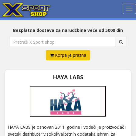
Me
Besplatna dostava za narudžbine veće od 5000 din
Korpa je prazna
HAYA LABS
HAYA LABS je osnovan 2011. godine i vodeći je proizvođač i
svetski distributer visokokvalitetnih dodataka ishrani za