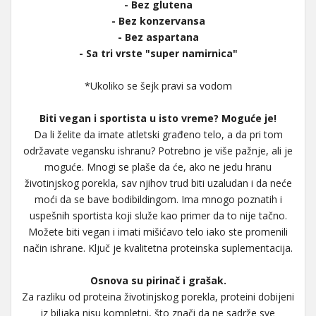
- Bez glutena
- Bez konzervansa
- Bez aspartana
- Sa tri vrste "super namirnica"
*Ukoliko se šejk pravi sa vodom
Biti vegan i sportista u isto vreme? Moguće je!
Da li želite da imate atletski građeno telo, a da pri tom
održavate vegansku ishranu? Potrebno je više pažnje, ali je
moguće. Mnogi se plaše da će, ako ne jedu hranu
životinjskog porekla, sav njihov trud biti uzaludan i da neće
moći da se bave bodibildingom. Ima mnogo poznatih i
uspešnih sportista koji služe kao primer da to nije tačno.
Možete biti vegan i imati mišićavo telo iako ste promenili
način ishrane. Ključ je kvalitetna proteinska suplementacija.
Osnova su pirinač i grašak.
Za razliku od proteina životinjskog porekla, proteini dobijeni
iz biljaka nisu kompletni, što znači da ne sadrže sve