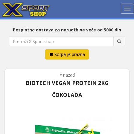
Me
Besplatna dostava za narudžbine veće od 5000 din
Korpa je prazna
nazad
BIOTECH VEGAN PROTEIN 2KG
ČOKOLADA