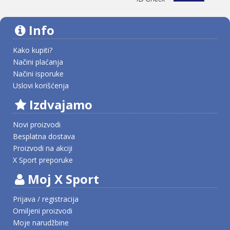
Info
Kako kupiti?
Načini plaćanja
Načini isporuke
Uslovi korišćenja
Izdvajamo
Novi proizvodi
Besplatna dostava
Proizvodi na akciji
X Sport preporuke
Moj X Sport
Prijava / registracija
Omiljeni proizvodi
Moje narudžbine