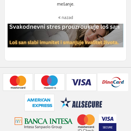
mešanje.
nazad