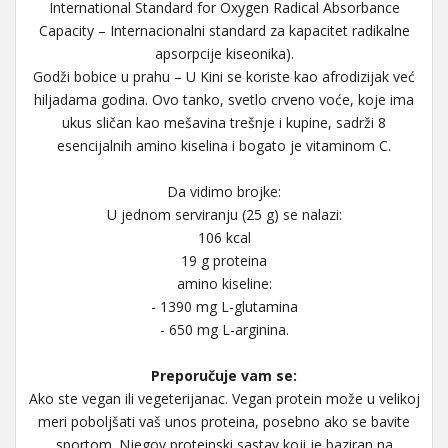
International Standard for Oxygen Radical Absorbance
Capacity – Internacionalni standard za kapacitet radikalne
apsorpcije kiseonika).
Godži bobice u prahu – U Kini se koriste kao afrodizijak već
hiljadama godina. Ovo tanko, svetlo crveno voće, koje ima
ukus sličan kao mešavina trešnje i kupine, sadrži 8
esencijalnih amino kiselina i bogato je vitaminom C.
Da vidimo brojke:
U jednom serviranju (25 g) se nalazi:
106 kcal
19 g proteina
amino kiseline:
- 1390 mg L-glutamina
- 650 mg L-arginina.
Preporučuje vam se:
Ako ste vegan ili vegeterijanac. Vegan protein može u velikoj
meri poboljšati vaš unos proteina, posebno ako se bavite
sportom. Njegov proteinski sastav koji je baziran na