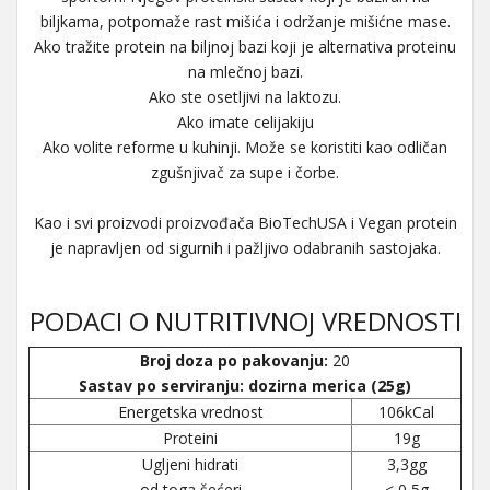
biljkama, potpomaže rast mišića i održanje mišićne mase.
Ako tražite protein na biljnoj bazi koji je alternativa proteinu
na mlečnoj bazi.
Ako ste osetljivi na laktozu.
Ako imate celijakiju
Ako volite reforme u kuhinji. Može se koristiti kao odličan
zgušnjivač za supe i čorbe.
Kao i svi proizvodi proizvođača BioTechUSA i Vegan protein
je napravljen od sigurnih i pažljivo odabranih sastojaka.
PODACI O NUTRITIVNOJ VREDNOSTI
Broj doza po pakovanju:
20
Sastav po serviranju: dozirna merica (25g)
Energetska vrednost
106kCal
Proteini
19g
Ugljeni hidrati
3,3gg
od toga šećeri
< 0,5g