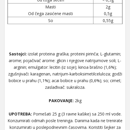
Masti
2g
Od čega zasićene masti
0,5g
So
0,55g
Sastojci:
izolat proteina graška; proteini pirinča; L-glutamin;
arome; pojačivač arome: glicin i njegove natrijumove soli; L-
arginin; emulgator: lecitin (iz soje); kinoa brašno (1,6%);
zgušnjivači: karagenan, natrijum-karboksimetilceluloza; godži
bobice u prahu (1,1%); acai bobice u prahu (0,6%); so; cimet;
zaslađivač: sukraloza.
PAKOVANJE:
2kg
UPOTREBA:
Pomešati 25 g (3 ravne kašike) sa 250 ml vode.
Konzumirati odmah posle treninga. Danima kada ne trenirate
konzumirati u poslepodnevnim časovima. Koristiti šejker za