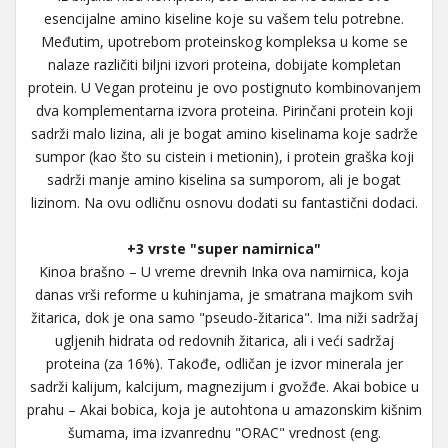
esencijalne amino kiseline koje su vašem telu potrebne.
Međutim, upotrebom proteinskog kompleksa u kome se
nalaze različiti biljni izvori proteina, dobijate kompletan
protein. U Vegan proteinu je ovo postignuto kombinovanjem
dva komplementarna izvora proteina. Pirinčani protein koji
sadrži malo lizina, ali je bogat amino kiselinama koje sadrže
sumpor (kao što su cistein i metionin), i protein graška koji
sadrži manje amino kiselina sa sumporom, ali je bogat
lizinom. Na ovu odličnu osnovu dodati su fantastični dodaci.
+3 vrste "super namirnica"
Kinoa brašno – U vreme drevnih Inka ova namirnica, koja
danas vrši reforme u kuhinjama, je smatrana majkom svih
žitarica, dok je ona samo "pseudo-žitarica". Ima niži sadržaj
ugljenih hidrata od redovnih žitarica, ali i veći sadržaj
proteina (za 16%). Takođe, odličan je izvor minerala jer
sadrži kalijum, kalcijum, magnezijum i gvožđe. Akai bobice u
prahu – Akai bobica, koja je autohtona u amazonskim kišnim
šumama, ima izvanrednu "ORAC" vrednost (eng.