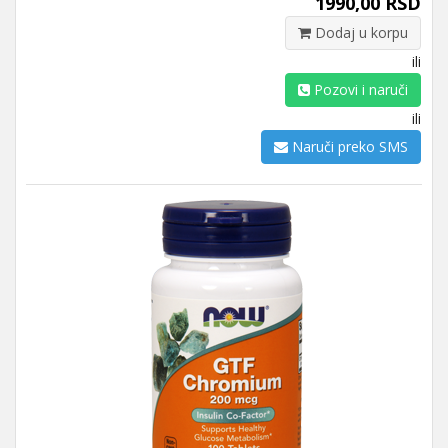
1990,00 RSD
Dodaj u korpu
ili
Pozovi i naruči
ili
Naruči preko SMS