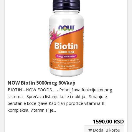
NOW Biotin 5000mcg 60Vkap
BIOTIN - NOW FOODS.... - Poboljšava funkciju imunog
sistema - Sprečava listanje kose i noktiju - Smanjuje
perutanje kože glave Kao član porodice vitamina B-
kompleksa, vitamin H je...
1590,00 RSD
Dodaj u korpu