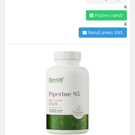
ili
Pozovi i naruči
ili
Naruči preko SMS