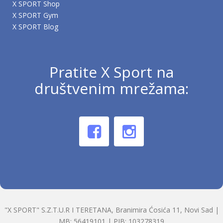
X SPORT Shop
X SPORT Gym
X SPORT Blog
Pratite X Sport na
društvenim mrežama:
"X SPORT" S.Z.T.U.R I TERETANA, Branimira Ćosića 11, Novi Sad |
MB: 56419101 | PIB: 103278319