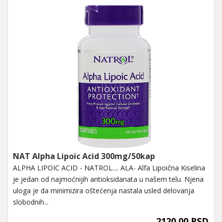
NAT Alpha Lipoic Acid 300mg/50kap
ALPHA LIPOIC ACID - NATROL.... ALA- Alfa Lipoična Kiselina
je jedan od najmoćnijih antioksidanata u našem telu. Njena
uloga je da minimizira oštećenja nastala usled delovanja
slobodnih...
2120,00 RSD