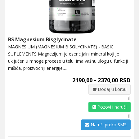
BS Magnesium Bisglycinate
MAGNESIUM (MAGNESIUM BISGLYCINATE) - BASIC
SUPLEMENTS Magnezijum je esencijalni mineral koji je
uključen u mnoge procese u telu. Ima važnu ulogu u funkciji
mišića, proizvodnji energije,...
2190,00 - 2370,00 RSD
Dodaj u korpu
ili
Pozovi i naruči
ili
Naruči preko SMS