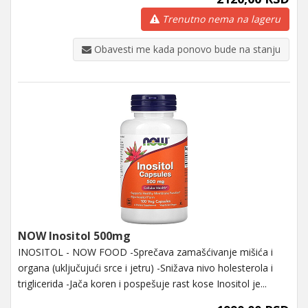
Trenutno nema na lageru
Obavesti me kada ponovo bude na stanju
NOW Inositol 500mg
INOSITOL - NOW FOOD -Sprečava zamašćivanje mišića i
organa (uključujući srce i jetru) -Snižava nivo holesterola i
triglicerida -Jača koren i pospešuje rast kose Inositol je...