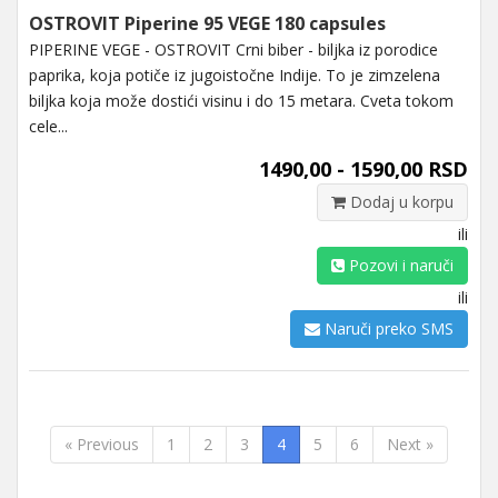
OSTROVIT Piperine 95 VEGE 180 capsules
PIPERINE VEGE - OSTROVIT Crni biber - biljka iz porodice
paprika, koja potiče iz jugoistočne Indije. To je zimzelena
biljka koja može dostići visinu i do 15 metara. Cveta tokom
cele...
1490,00 - 1590,00 RSD
Dodaj u korpu
ili
Pozovi i naruči
ili
Naruči preko SMS
« Previous
1
2
3
4
5
6
Next »