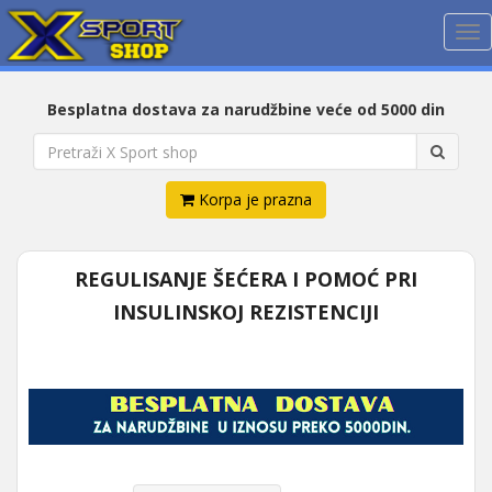
Me
Besplatna dostava za narudžbine veće od 5000 din
Korpa je prazna
REGULISANJE ŠEĆERA I POMOĆ PRI
INSULINSKOJ REZISTENCIJI