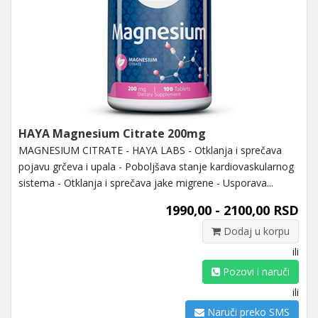
HAYA Magnesium Citrate 200mg
MAGNESIUM CITRATE - HAYA LABS - Otklanja i sprečava
pojavu grčeva i upala - Poboljšava stanje kardiovaskularnog
sistema - Otklanja i sprečava jake migrene - Usporava...
1990,00 - 2100,00 RSD
Dodaj u korpu
ili
Pozovi i naruči
ili
Naruči preko SMS