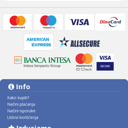
Info
Kako kupiti?
Načini plaćanja
Načini isporuke
Uslovi korišćenja
Izdvajamo