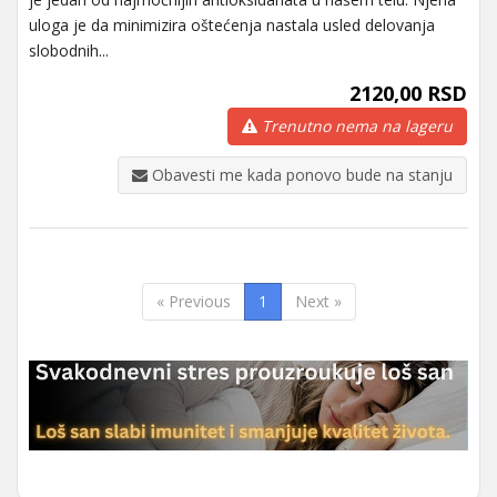
uloga je da minimizira oštećenja nastala usled delovanja
slobodnih...
2120,00 RSD
Trenutno nema na lageru
Obavesti me kada ponovo bude na stanju
« Previous
1
Next »