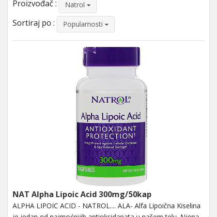
Proizvođač :
Natrol
Sortiraj po :
Popularnosti
NAT Alpha Lipoic Acid 300mg/50kap
ALPHA LIPOIC ACID - NATROL.... ALA- Alfa Lipoična Kiselina
je jedan od najmoćnijih antioksidanata u našem telu. Njena