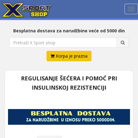
Me
Besplatna dostava za narudžbine veće od 5000 din
Korpa je prazna
REGULISANJE ŠEĆERA I POMOĆ PRI
INSULINSKOJ REZISTENCIJI