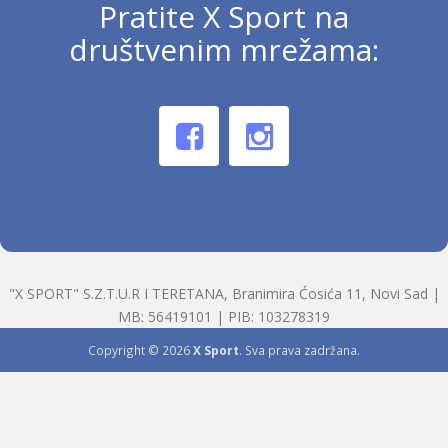
Pratite X Sport na
društvenim mrežama:
"X SPORT" S.Z.T.U.R I TERETANA, Branimira Ćosića 11, Novi Sad |
MB: 56419101 | PIB: 103278319
Copyright © 2026
X Sport
. Sva prava zadržana.