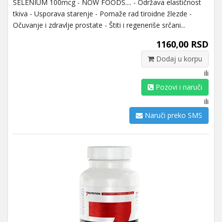
SELENIUM 100mcg - NOW FOODS.... - Održava elastičnost
tkiva - Usporava starenje - Pomaže rad tiroidne žlezde -
Očuvanje i zdravlje prostate - Štiti i regeneriše srčani...
1160,00 RSD
Dodaj u korpu
ili
Pozovi i naruči
ili
Naruči preko SMS