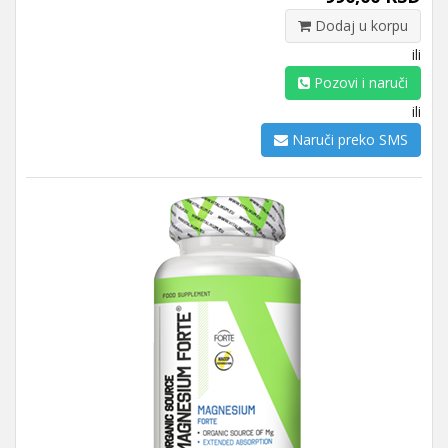
Dodaj u korpu
ili
Pozovi i naruči
ili
Naruči preko SMS