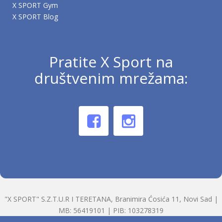
X SPORT Gym
X SPORT Blog
Pratite X Sport na
društvenim mrežama:
"X SPORT" S.Z.T.U.R I TERETANA, Branimira Ćosića 11, Novi Sad |
MB: 56419101 | PIB: 103278319