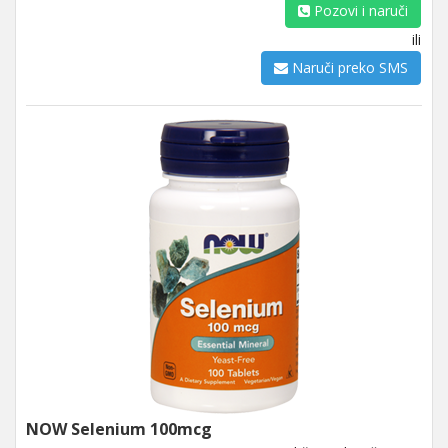
Pozovi i naruči
ili
Naruči preko SMS
NOW Selenium 100mcg