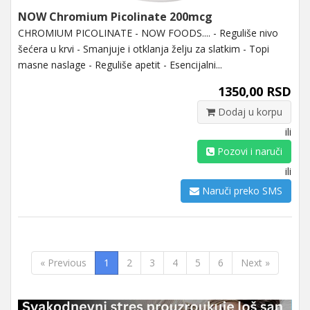
NOW Chromium Picolinate 200mcg
CHROMIUM PICOLINATE - NOW FOODS.... - Reguliše nivo
šećera u krvi - Smanjuje i otklanja želju za slatkim - Topi
masne naslage - Reguliše apetit - Esencijalni...
1350,00 RSD
Dodaj u korpu
ili
Pozovi i naruči
ili
Naruči preko SMS
« Previous
1
2
3
4
5
6
Next »