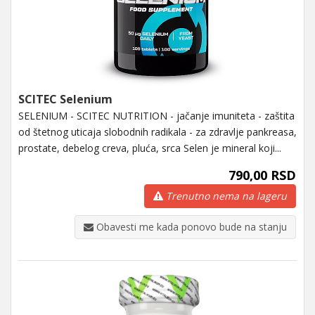
SCITEC Selenium
SELENIUM - SCITEC NUTRITION - jačanje imuniteta - zaštita
od štetnog uticaja slobodnih radikala - za zdravlje pankreasa,
prostate, debelog creva, pluća, srca Selen je mineral koji...
790,00 RSD
Trenutno nema na lageru
Obavesti me kada ponovo bude na stanju