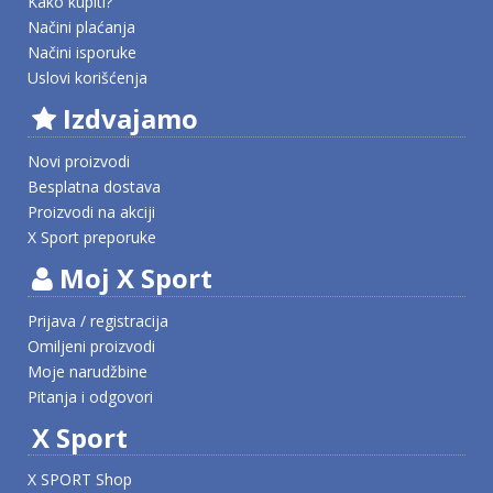
Kako kupiti?
Načini plaćanja
Načini isporuke
Uslovi korišćenja
Izdvajamo
Novi proizvodi
Besplatna dostava
Proizvodi na akciji
X Sport preporuke
Moj X Sport
Prijava / registracija
Omiljeni proizvodi
Moje narudžbine
Pitanja i odgovori
X Sport
X SPORT Shop