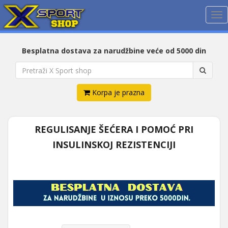
Me
Besplatna dostava za narudžbine veće od 5000 din
Korpa je prazna
REGULISANJE ŠEĆERA I POMOĆ PRI
INSULINSKOJ REZISTENCIJI