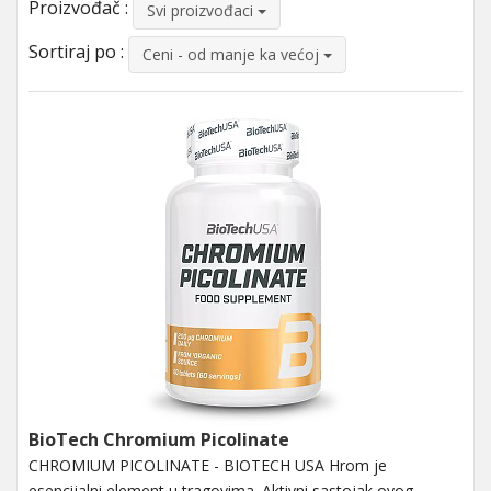
Proizvođač :
Svi proizvođaci
Sortiraj po :
Ceni - od manje ka većoj
BioTech Chromium Picolinate
CHROMIUM PICOLINATE - BIOTECH USA Hrom je
esencijalni element u tragovima. Aktivni sastojak ovog