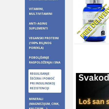
VITAMINI,
MULTIVITAMINI
ANTI-AGING
SUPLEMENTI
VEGANSKI PROTEINI
(100% BILJNOG
POREKLA)
POBOLJŠANJE
RASPOLOŽENJA I SNA
REGULISANJE
ŠEĆERA I POMOĆ
PRI INSULINSKOJ
REZISTENCIJI
MINERALI
(MAGNEZIJUM, CINK,
KALCIJUM...)