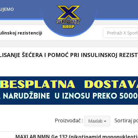
UJEMO
linskoj rezistenciji
ISANJE ŠEĆERA I POMOĆ PRI INSULINSKOJ REZIST
Proizvođač :
Sortiraj po
Maxlab
MAXLAB NMN Ge 132 (nikotinamid mononukleoti