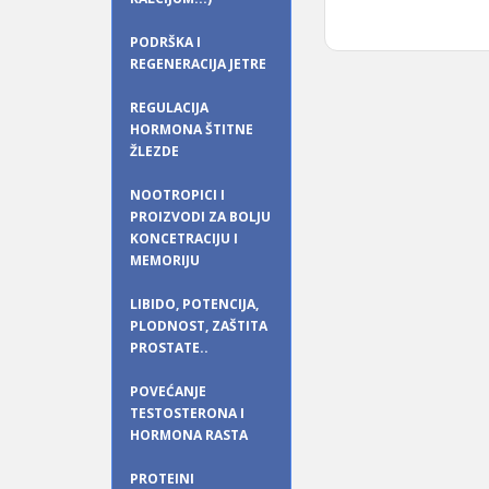
PODRŠKA I
REGENERACIJA JETRE
REGULACIJA
HORMONA ŠTITNE
ŽLEZDE
NOOTROPICI I
PROIZVODI ZA BOLJU
KONCETRACIJU I
MEMORIJU
LIBIDO, POTENCIJA,
PLODNOST, ZAŠTITA
PROSTATE..
POVEĆANJE
TESTOSTERONA I
HORMONA RASTA
PROTEINI