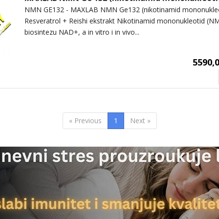
NMN GE132 - MAXLAB NMN Ge132 (nikotinamid mononukleo
Resveratrol + Reishi ekstrakt Nikotinamid mononukleotid (NM
biosintezu NAD+, a in vitro i in vivo...
5590,0
« Previous
1
Next »