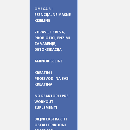
OMEGA 3 I
ESENCIJALNE MASNE
KISELINE
ZDRAVLJE CREVA,
PROBIOTICI, ENZIMI
ZA VARENJE,
DETOKSIKACIJA
AMINOKISELINE
KREATIN I
PROIZVODI NA BAZI
KREATINA
NO REAKTORI I PRE-
WORKOUT
SUPLEMENTI
BILJNI EKSTRAKTI I
OSTALI PRIRODNI