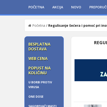
POČETNA
AKCIJA
NOVO
PREPORUČ
Početna
/
Regulisanje šećera i pomoć pri insu
REGUL
BESPLATNA
DOSTAVA
WEB CENA
POPUST NA
KOLIČINU
U BORBI PROTIV
VIRUSA
ONE DOSE
SAGOREVAČI MASTI