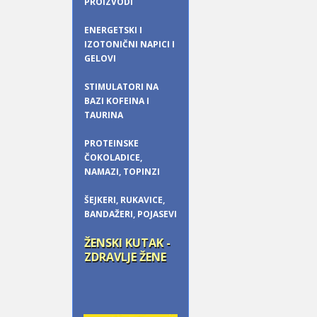
PROIZVODI
ENERGETSKI I
IZOTONIČNI NAPICI I
GELOVI
STIMULATORI NA
BAZI KOFEINA I
TAURINA
PROTEINSKE
ČOKOLADICE,
NAMAZI, TOPINZI
ŠEJKERI, RUKAVICE,
BANDAŽERI, POJASEVI
ŽENSKI KUTAK -
ZDRAVLJE ŽENE