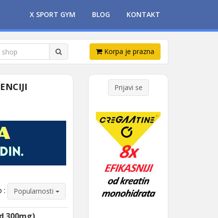
X SPORT GYM
BLOG
KONTAKT
Korpa je prazna
ENCIJI
Prijavi se
 :
Popularnosti
d 300mg)