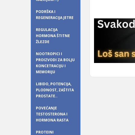
PODRŠKA I
REGENERACIJA JETRE
REGULACIJA
HORMONA ŠTITNE
ŽLEZDE
NOOTROPICI I
PROIZVODI ZA BOLJU
KONCETRACIJU I
MEMORIJU
LIBIDO, POTENCIJA,
PLODNOST, ZAŠTITA
PROSTATE..
POVEĆANJE
TESTOSTERONA I
HORMONA RASTA
PROTEINI