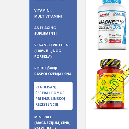
VITAMINI,
MULTIVITAMINI
ANTI-AGING
SUPLEMENTI
VEGANSKI PROTEINI
(100% BILJNOG
POREKLA)
POBOLJŠANJE
RASPOLOŽENJA I SNA
REGULISANJE
ŠEĆERA I POMOĆ
PRI INSULINSKOJ
REZISTENCIJI
MINERALI
(MAGNEZIJUM, CINK,
KALCIJUM...)