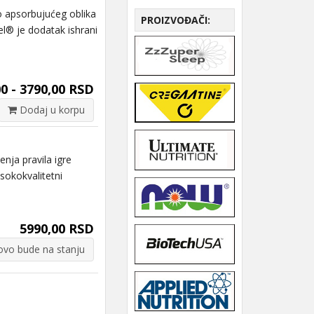
 apsorbujućeg oblika
PROIZVOĐAČI:
l® je dodatak ishrani
0 - 3790,00 RSD
Dodaj u korpu
ja pravila igre
sokokvalitetni
5990,00 RSD
vo bude na stanju