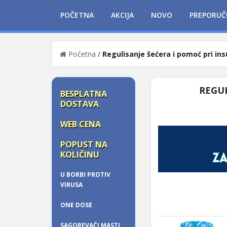
POČETNA
AKCIJA
NOVO
PREPORUČ
Početna
/
Regulisanje šećera i pomoć pri insu
REGUL
BESPLATNA
DOSTAVA
WEB CENA
POPUST NA
KOLIČINU
U BORBI PROTIV
VIRUSA
ONE DOSE
SAGOREVAČI MASTI