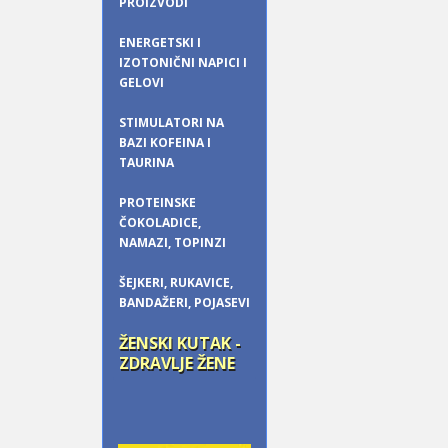
PROIZVODI
ENERGETSKI I
IZOTONIČNI NAPICI I
GELOVI
STIMULATORI NA
BAZI KOFEINA I
TAURINA
PROTEINSKE
ČOKOLADICE,
NAMAZI, TOPINZI
ŠEJKERI, RUKAVICE,
BANDAŽERI, POJASEVI
ŽENSKI KUTAK -
ZDRAVLJE ŽENE