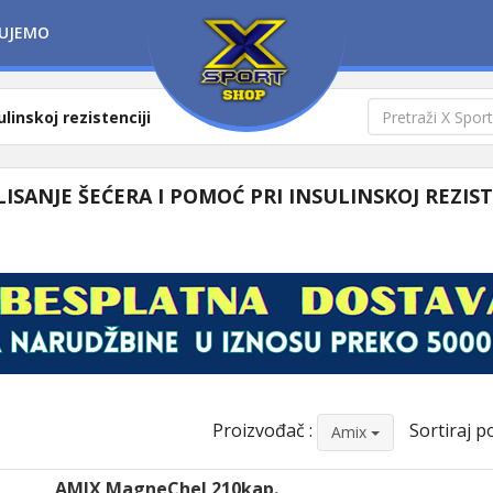
UJEMO
linskoj rezistenciji
ISANJE ŠEĆERA I POMOĆ PRI INSULINSKOJ REZIST
Proizvođač :
Sortiraj po
Amix
AMIX MagneChel 210kap.