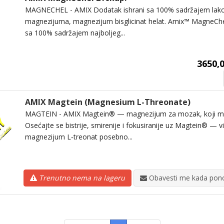
MAGNECHEL - AMIX Dodatak ishrani sa 100% sadržajem lako
magnezijuma, magnezijum bisglicinat helat. Amix™ MagneChe
sa 100% sadržajem najboljeg...
3650,0
AMIX Magtein (Magnesium L-Threonate)
MAGTEIN - AMIX Magtein® — magnezijum za mozak, koji men
Osećajte se bistrije, smirenije i fokusiranije uz Magtein® — vi
magnezijum L‑treonat posebno...
Trenutno nema na lageru
Obavesti me kada pono