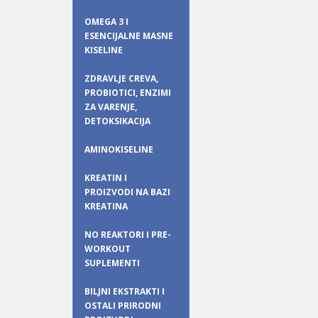
OMEGA 3 I
ESENCIJALNE MASNE
KISELINE
ZDRAVLJE CREVA,
PROBIOTICI, ENZIMI
ZA VARENJE,
DETOKSIKACIJA
AMINOKISELINE
KREATIN I
PROIZVODI NA BAZI
KREATINA
NO REAKTORI I PRE-
WORKOUT
SUPLEMENTI
BILJNI EKSTRAKTI I
OSTALI PRIRODNI