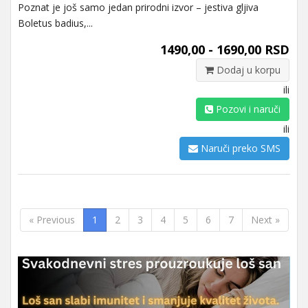
Poznat je još samo jedan prirodni izvor – jestiva gljiva
Boletus badius,...
1490,00 - 1690,00 RSD
Dodaj u korpu
ili
Pozovi i naruči
ili
Naruči preko SMS
« Previous
1
2
3
4
5
6
7
Next »