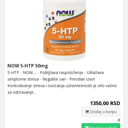
NOW 5-HTP 50mg
5-HTP - NOW.... - Pobljšava raspoloženje - Ublažava
simptome stresa - Reguliše san - Prirodan izvor
Kontrolisanje stresa i osećanja uznemirenosti je vrlo važno
za održavanje...
1350,00 RSD
Dodaj u korpu
ili
Pozovi i naruči