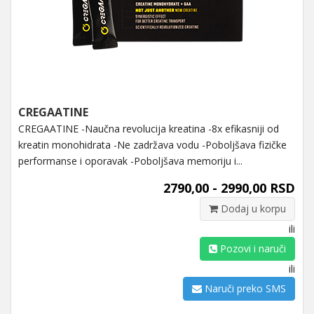
CREGAATINE
CREGAATINE -Naučna revolucija kreatina -8x efikasniji od
kreatin monohidrata -Ne zadržava vodu -Poboljšava fizičke
performanse i oporavak -Poboljšava memoriju i...
2790,00 - 2990,00 RSD
Dodaj u korpu
ili
Pozovi i naruči
ili
Naruči preko SMS