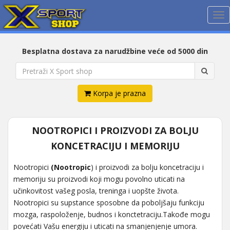
Me
Besplatna dostava za narudžbine veće od 5000 din
Korpa je prazna
NOOTROPICI I PROIZVODI ZA BOLJU
KONCETRACIJU I MEMORIJU
Nootropici
(Nootropic
) i proizvodi za bolju koncetraciju i
memoriju su proizvodi koji mogu povolno uticati na
učinkovitost vašeg posla, treninga i uopšte života.
Nootropici su supstance sposobne da poboljšaju funkciju
mozga, raspoloženje, budnos i konctetraciju.Takođe mogu
povećati Vašu energiju i uticati na smanjenjenje umora.