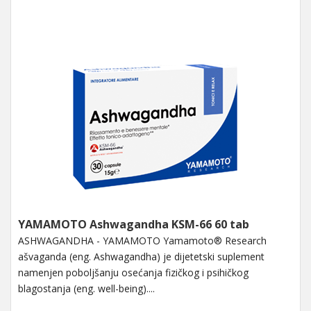
YAMAMOTO Ashwagandha KSM-66 60 tab
ASHWAGANDHA - YAMAMOTO Yamamoto® Research
ašvaganda (eng. Ashwagandha) je dijetetski suplement
namenjen poboljšanju osećanja fizičkog i psihičkog
blagostanja (eng. well-being)....