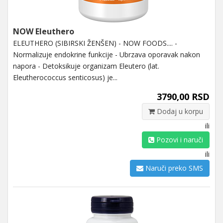
NOW Eleuthero
ELEUTHERO (SIBIRSKI ŽENŠEN) - NOW FOODS.... -
Normalizuje endokrine funkcije - Ubrzava oporavak nakon
napora - Detoksikuje organizam Eleutero (lat.
Eleutherococcus senticosus) je...
3790,00 RSD
Dodaj u korpu
ili
Pozovi i naruči
ili
Naruči preko SMS