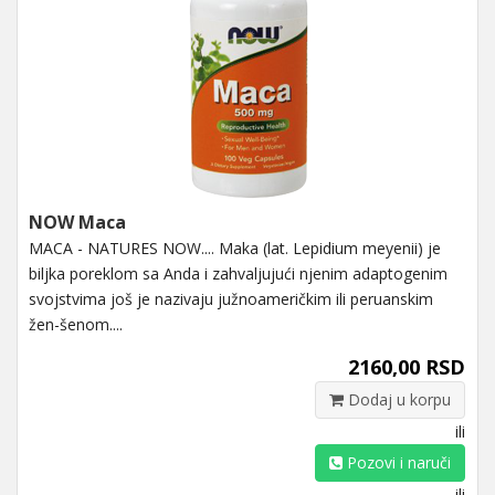
NOW Maca
MACA - NATURES NOW.... Maka (lat. Lepidium meyenii) je
biljka poreklom sa Anda i zahvaljujući njenim adaptogenim
svojstvima još je nazivaju južnoameričkim ili peruanskim
žen-šenom....
2160,00 RSD
Dodaj u korpu
ili
Pozovi i naruči
ili