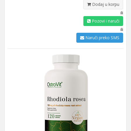
Dodaj u korpu
ili
Pozovi i naruči
ili
Naruči preko SMS