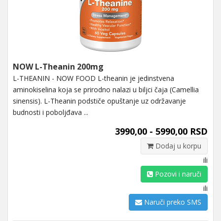
NOW L-Theanin 200mg
L-THEANIN - NOW FOOD L-theanin je jedinstvena
aminokiselina koja se prirodno nalazi u biljci čaja (Camellia
sinensis). L-Theanin podstiče opuštanje uz održavanje
budnosti i poboljđava ...
3990,00 - 5990,00 RSD
Dodaj u korpu
ili
Pozovi i naruči
ili
Naruči preko SMS