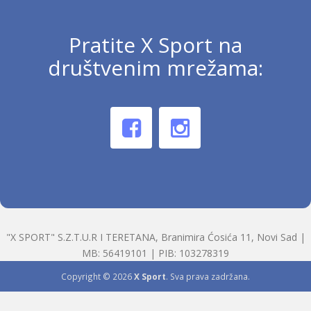
Pratite X Sport na
društvenim mrežama:
"X SPORT" S.Z.T.U.R I TERETANA, Branimira Ćosića 11, Novi Sad |
MB: 56419101 | PIB: 103278319
Copyright © 2026
X Sport
. Sva prava zadržana.