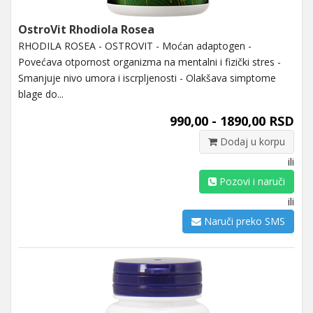
OstroVit Rhodiola Rosea
RHODILA ROSEA - OSTROVIT - Moćan adaptogen -
Povećava otpornost organizma na mentalni i fizički stres -
Smanjuje nivo umora i iscrpljenosti - Olakšava simptome
blage do...
990,00 - 1890,00 RSD
Dodaj u korpu
ili
Pozovi i naruči
ili
Naruči preko SMS