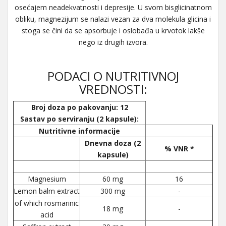
osećajem neadekvatnosti i depresije. U svom bisglicinatnom
obliku, magnezijum se nalazi vezan za dva molekula glicina i
stoga se čini da se apsorbuje i oslobađa u krvotok lakše
nego iz drugih izvora.
PODACI O NUTRITIVNOJ
VREDNOSTI:
Broj doza po pakovanju: 12
Sastav po serviranju (2 kapsule):
Nutritivne informacije
Dnevna doza (2
% VNR *
kapsule)
Magnesium
60 mg
16
Lemon balm extract
300 mg
-
of which rosmarinic
18 mg
-
acid