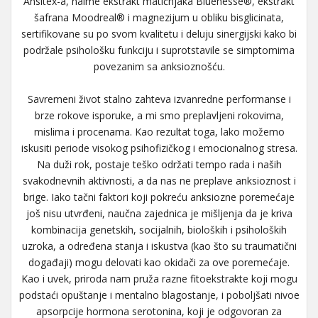
Ansitex-a, naime ekstrakt matičnjaka Bluenesse®, ekstrakt
šafrana Moodreal® i magnezijum u obliku bisglicinata,
sertifikovane su po svom kvalitetu i deluju sinergijski kako bi
podržale psihološku funkciju i suprotstavile se simptomima
povezanim sa anksioznošću.
Savremeni život stalno zahteva izvanredne performanse i
brze rokove isporuke, a mi smo preplavljeni rokovima,
mislima i procenama. Kao rezultat toga, lako možemo
iskusiti periode visokog psihofizičkog i emocionalnog stresa.
Na duži rok, postaje teško održati tempo rada i naših
svakodnevnih aktivnosti, a da nas ne preplave anksioznost i
brige. Iako tačni faktori koji pokreću anksiozne poremećaje
još nisu utvrđeni, naučna zajednica je mišljenja da je kriva
kombinacija genetskih, socijalnih, bioloških i psiholoških
uzroka, a određena stanja i iskustva (kao što su traumatični
događaji) mogu delovati kao okidači za ove poremećaje.
Kao i uvek, priroda nam pruža razne fitoekstrakte koji mogu
podstaći opuštanje i mentalno blagostanje, i poboljšati nivoe
apsorpcije hormona serotonina, koji je odgovoran za