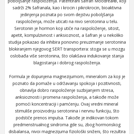
poboljšanje raspoloženja. Patentirani šafran Moodreal®, koji
sadrži 2% šafranala, kao i krocin i pikrokrocin, bioaktivna
jedinjenja poznata po svom dejstvu poboljšanja
raspoloženja, može uticati na nivo serotonina u telu.
Serotonin je hormon koji utiče na raspoloženje, sitost,
apetit, kompulzivnost i anksioznost, a šafran je u nekoliko
studija pokazao da inhibira ponovno preuzimanje serotonina
blokiranjem njegovog SERT transportera: stoga se u mozgu
oslobađa više serotonina, što olakšava indukovanje stanja
blagostanja i dobrog raspoloženja.
Formula je dopunjena magnezijumom, mineralom za koji je
poznato da pomaže u održavanju spokoja i pozitivnosti,
obnavlja dobro raspoloženje suzbijanjem stresa,
anksioznosti i promena raspoloženja, a takođe može
pomoći koncentraciji i pamćenju. Ovaj vredni mineral
stimuliše proizvodnju serotonina i nervnu funkciju, što
podstiče prenos impulsa. Takođe je indikovan tokom
predmenstrualnog sindroma gde su, zbog hormonskog
disbalansa, nivoi magnezijuma fiziološki sniženi, što rezultira