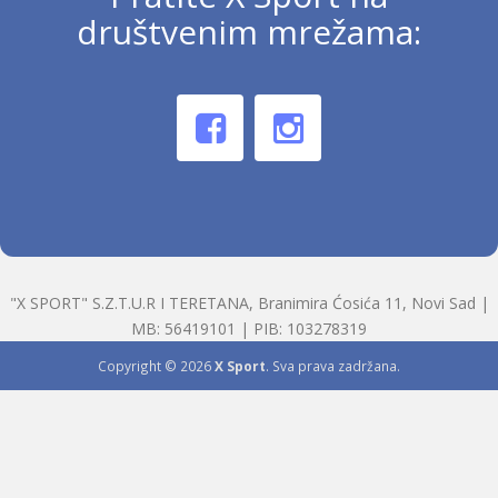
društvenim mrežama:
"X SPORT" S.Z.T.U.R I TERETANA, Branimira Ćosića 11, Novi Sad |
MB: 56419101 | PIB: 103278319
Copyright © 2026
X Sport
. Sva prava zadržana.