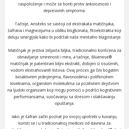
raspoloženje i može se boriti protiv anksioznosti i
depresivnih simptoma.
Tačnije, Ansiteks se sastoji od ekstrakata matičnjaka,
šafrana i magnezijuma u ​​obliku bisglicinata, fitoekstrakta koji
deluju sinergijski kako bi podržali naše mentalno blagostanje.
Matičnjak je jestiva zeljasta biljka, tradicionalno korišćena za
obnavljanje smirenosti i mira, a tačnije, Bluenese®
matičnjak je patentirani biljni ekstrakt, dobijen iz osušenih,
vodom ekstrahovanih listova. Ovaj proces ga čini bogatim
bioaktivnim jedinjenjima, flavonoidima i polifenolnim
kiselinama, organskim molekulima sa pozitivnim dejstvom
na ljudski organizam koji mogu pomoći u podršci kognitivnim
performansama, suočavanju sa stresom i olakšavanju
opuštanja.
Iako je šafran začin poznat po svojoj upotrebi u kuvanju,
koristi se i u tradicionalnoj medicini od davnina za