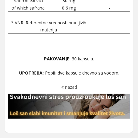
Saffron extract
30 mg
-
of which safranal
0,6 mg
-
* VNR: Referentne vrednosti hranljivih
materija
PAKOVANJE:
30 kapsula.
UPOTREBA:
Popiti dve kapsule dnevno sa vodom.
nazad