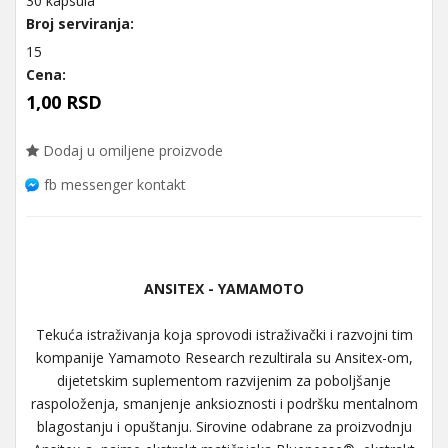
30 kapsula
Broj serviranja:
15
Cena:
1,00 RSD
Dodaj u omiljene proizvode
fb messenger kontakt
ANSITEX - YAMAMOTO
Tekuća istraživanja koja sprovodi istraživački i razvojni tim
kompanije Yamamoto Research rezultirala su Ansitex-om,
dijetetskim suplementom razvijenim za poboljšanje
raspoloženja, smanjenje anksioznosti i podršku mentalnom
blagostanju i opuštanju. Sirovine odabrane za proizvodnju