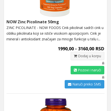
NOW Zinc Picolinate 50mg
ZINC PICOLINATE - NOW FOODS Cink pikolinat sadrži cink u
obliku pikolinata koji se ističe visokom apsorpcijom. Cink je
mineral i antioksidant značajan za mnoge funkcije u telu i...
1990,00 - 3160,00 RSD
Dodaj u korpu
ili
Pozovi i naruči
ili
Naruči preko SMS