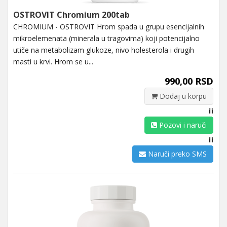
OSTROVIT Chromium 200tab
CHROMIUM - OSTROVIT Hrom spada u grupu esencijalnih
mikroelemenata (minerala u tragovima) koji potencijalno
utiče na metabolizam glukoze, nivo holesterola i drugih
masti u krvi. Hrom se u...
990,00 RSD
Dodaj u korpu
ili
Pozovi i naruči
ili
Naruči preko SMS