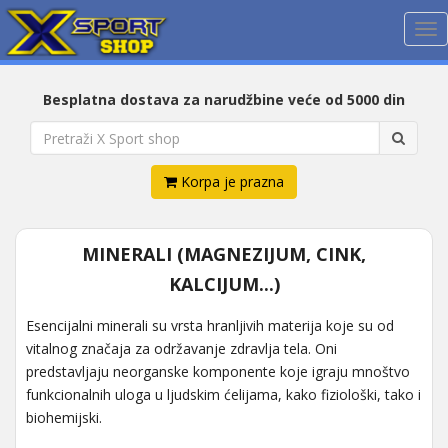
Me
Besplatna dostava za narudžbine veće od 5000 din
Korpa je prazna
MINERALI (MAGNEZIJUM, CINK,
KALCIJUM...)
Esencijalni minerali su vrsta hranljivih materija koje su od
vitalnog značaja za održavanje zdravlja tela. Oni
predstavljaju neorganske komponente koje igraju mnoštvo
funkcionalnih uloga u ljudskim ćelijama, kako fiziološki, tako i
biohemijski.