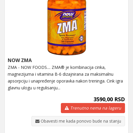
NOW ZMA
ZMA - NOW FOODS.... ZMA® je kombinacija cinka,
magnezijuma i vitamina B-6 dizajnirana za maksimalnu
apsorpciju i unapređenje oporavka nakon treninga. Cink igra
glavnu ulogu u regulisanju...
3590,00 RSD
Trenutno nema na lageru
Obavesti me kada ponovo bude na stanju