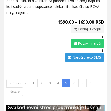
dodatak ishrani dizajniran za pripremu izotoničnog napitka
koji sadrži vredne supstance i elektrolite, kao što su BCAA,
magnezijum,...
1590,00 - 1690,00 RSD
Dodaj u korpu
ili
Pozovi i naruči
ili
Naruči preko SMS
« Previous
1
2
3
4
5
6
7
8
Next »