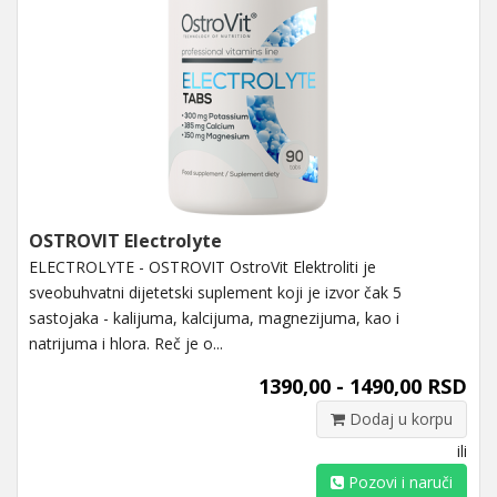
OSTROVIT Electrolyte
ELECTROLYTE - OSTROVIT OstroVit Elektroliti je
sveobuhvatni dijetetski suplement koji je izvor čak 5
sastojaka - kalijuma, kalcijuma, magnezijuma, kao i
natrijuma i hlora. Reč je o...
1390,00 - 1490,00 RSD
Dodaj u korpu
ili
Pozovi i naruči