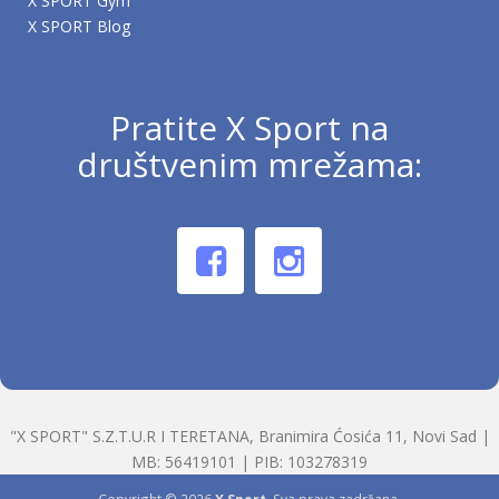
X SPORT Gym
X SPORT Blog
Pratite X Sport na
društvenim mrežama:
"X SPORT" S.Z.T.U.R I TERETANA, Branimira Ćosića 11, Novi Sad |
MB: 56419101 | PIB: 103278319
Copyright © 2026
X Sport
. Sva prava zadržana.