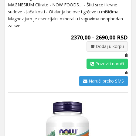
MAGNESIUM Citrate - NOW FOODS.... - Štiti srce i krvne
sudove - Jača kosti - Otklanja bolove i grčeve u mišićima
Magnezijum je esencijalni mineral u tragovima neophodan
za sve...
2370,00 - 2690,00 RSD
Dodaj u korpu
ili
Pozovi i naruči
ili
Naruči preko SMS