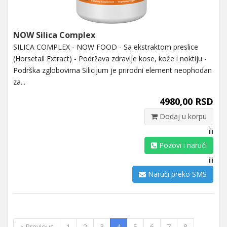
NOW Silica Complex
SILICA COMPLEX - NOW FOOD - Sa ekstraktom preslice
(Horsetail Extract) - Podržava zdravlje kose, kože i noktiju -
Podrška zglobovima Silicijum je prirodni element neophodan
za...
4980,00 RSD
Dodaj u korpu
ili
Pozovi i naruči
ili
Naruči preko SMS
« Previous
1
2
3
4
5
6
7
8