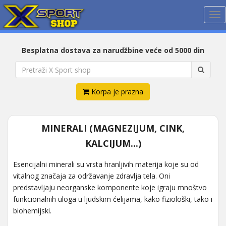
Me
Besplatna dostava za narudžbine veće od 5000 din
Korpa je prazna
MINERALI (MAGNEZIJUM, CINK,
KALCIJUM...)
Esencijalni minerali su vrsta hranljivih materija koje su od
vitalnog značaja za održavanje zdravlja tela. Oni
predstavljaju neorganske komponente koje igraju mnoštvo
funkcionalnih uloga u ljudskim ćelijama, kako fiziološki, tako i
biohemijski.