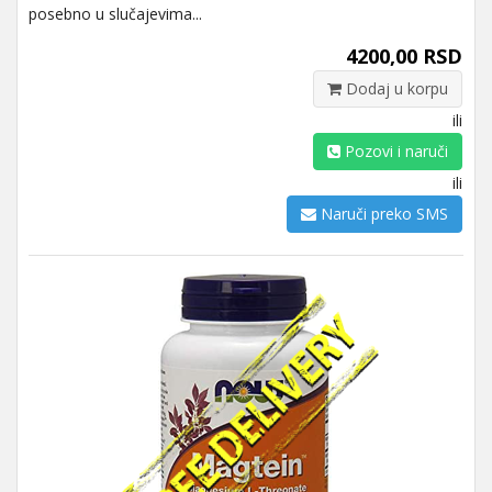
posebno u slučajevima...
4200,00 RSD
Dodaj u korpu
ili
Pozovi i naruči
ili
Naruči preko SMS