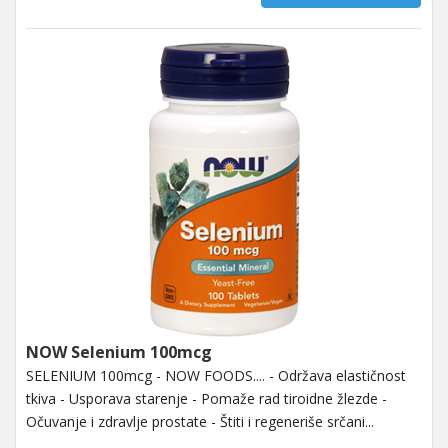
NOW Selenium 100mcg
SELENIUM 100mcg - NOW FOODS.... - Održava elastičnost
tkiva - Usporava starenje - Pomaže rad tiroidne žlezde -
Očuvanje i zdravlje prostate - Štiti i regeneriše srčani...