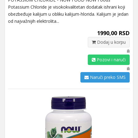
Potassium Chloride je visokokvalitetan dodatak ishrani koji
obezbeđuje kalijum u obliku kalijum-hlorida. Kalijum je jedan
od najvažnijih elektrolita...
1990,00 RSD
Dodaj u korpu
ili
Pozovi i naruči
ili
Naruči preko SMS