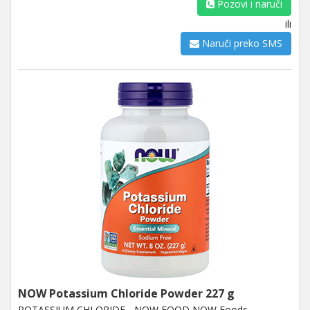
Pozovi i naruči
ili
Naruči preko SMS
NOW Potassium Chloride Powder 227 g
POTASSIUM CHLORIDE - NOW FOOD NOW Foods