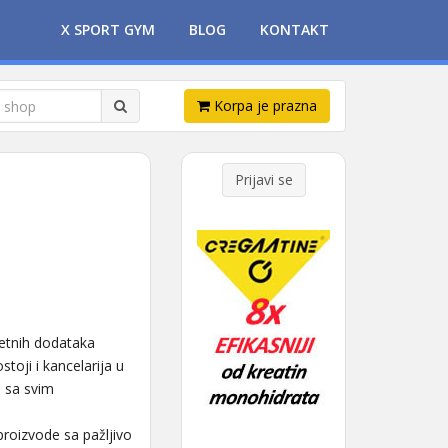
X SPORT GYM
BLOG
KONTAKT
Korpa je prazna
Prijavi se
tetnih dodataka
toji i kancelarija u
u sa svim
proizvode sa pažljivo