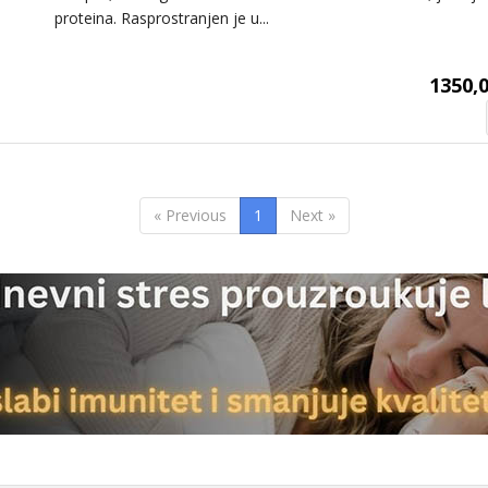
proteina. Rasprostranjen je u...
1350,0
« Previous
1
Next »