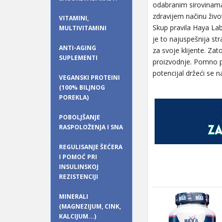
odabranim sirovinama.
zdravijem načinu živo
VITAMINI,
Skup pravila Haya Lab
MULTIVITAMINI
je to najuspešnija str
ANTI-AGING
za svoje klijente. Zat
SUPLEMENTI
proizvodnje. Pomno pr
potencijal držeći se n
VEGANSKI PROTEINI
(100% BILJNOG
POREKLA)
POBOLJŠANJE
RASPOLOŽENJA I SNA
REGULISANJE ŠEĆERA
I POMOĆ PRI
INSULINSKOJ
REZISTENCIJI
MINERALI
(MAGNEZIJUM, CINK,
KALCIJUM...)