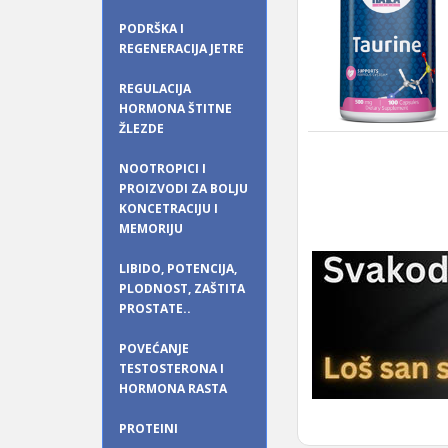
PODRŠKA I
REGENERACIJA JETRE
REGULACIJA
HORMONA ŠTITNE
ŽLEZDE
NOOTROPICI I
PROIZVODI ZA BOLJU
KONCETRACIJU I
MEMORIJU
LIBIDO, POTENCIJA,
PLODNOST, ZAŠTITA
PROSTATE..
POVEĆANJE
TESTOSTERONA I
HORMONA RASTA
PROTEINI