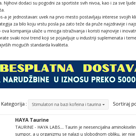
 Njihovi dodaci su pogodni za sportiste svih nivoa, kao i za sve ljude 
ta.
s-a je jednostavan: uvek na prvo mesto postavljaju interese svojih kl
ategija za bilo koju vrstu posla pa zato teže da pruže najzdravije i na
o ova kompanija ulaže u mnoga istraživanja i koristi najnovije i inovat
ate svaki novi trend koji se pojavljuje u industriji suplemenata i teme
ajviših mogućih standarda kvaliteta.
Kategorija :
Sortiraj po
Stimulatori na bazi kofeina i taurina
HAYA Taurine
TAURINE - HAYA LABS.... Taurin je neesencijalna aminokiselina
sumpor, a u organizmu se nalazi u slobodnom obliku, jer nije