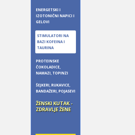
ENERGETSKI I
IZOTONIČNI NAPICI I
GELOVI
STIMULATORI NA
BAZI KOFEINA I
TAURINA
PROTEINSKE
ČOKOLADICE,
NAMAZI, TOPINZI
ŠEJKERI, RUKAVICE,
BANDAŽERI, POJASEVI
ŽENSKI KUTAK -
ZDRAVLJE ŽENE