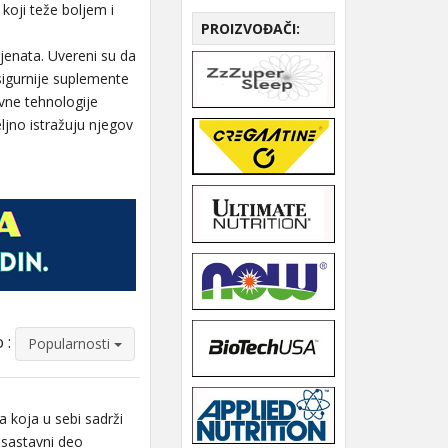
koji teže boljem i
PROIZVOĐAČI:
ijenata. Uvereni su da
jsigurnije suplemente
ivne tehnologije
ljno istražuju njegov
 :
Popularnosti
 koja u sebi sadrži
 sastavni deo