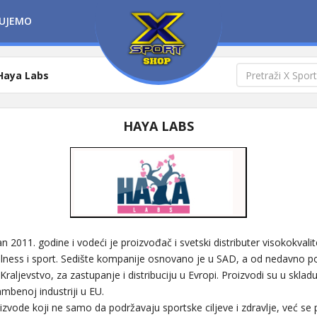
UJEMO
Haya Labs
HAYA LABS
2011. godine i vodeći je proizvođač i svetski distributer visokokvali
ellness i sport. Sedište kompanije osnovano je u SAD, a od nedavno pos
aljevstvo, za zastupanje i distribuciju u Evropi. Proizvodi su u sklad
mbenoj industriji u EU.
izvode koji ne samo da podržavaju sportske ciljeve i zdravlje, već se 