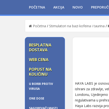
POČETNA
AKCIJA
NOVO
PREPORUČ
Početna
/
Stimulatori na bazi kofeina i taurina
/
BESPLATNA
DOSTAVA
WEB CENA
POPUST NA
KOLIČINU
HAYA LABS je osnovan 
U BORBI PROTIV
VIRUSA
ishrani za zdravlje, v
Londonu, Ujedinjeno Kr
ONE DOSE
regulativama u prehra
Haya Labs razvija pro
SAGOREVAČI MASTI