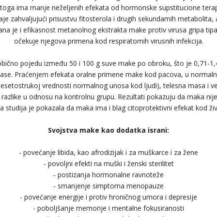
toga ima manje neželjenih efekata od hormonske supstitucione terapi
je zahvaljujući prisustvu fitosterola i drugih sekundamih metabolita, 
ana je i efikasnost metanolnog ekstrakta make protiv virusa gripa tip
očekuje njegova primena kod respiratomih virusnih infekcija.
 obično pojedu između 50 i 100 g suve make po obroku, što je 0,71-1
mase. Praćenjem efekata oralne primene make kod pacova, u normaln
desetostrukoj vrednosti normalnog unosa kod ljudi), telesna masa i v
e razlike u odnosu na kontrolnu grupu. Rezultati pokazuju da maka nije 
a studija je pokazala da maka ima i blag citoprotektivni efekat kod živ
Svojstva make kao dodatka israni:
- povećanje libida, kao afrodizijak i za muškarce i za žene
- povoljni efekti na muški i ženski sterilitet
- postizanja hormonalne ravnoteže
- smanjenje simptoma menopauze
- povećanje energije i protiv hroničnog umora i depresije
- poboljšanje memorije i mentalne fokusiranosti