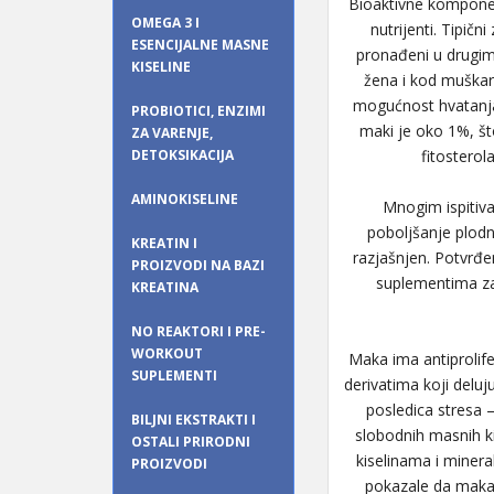
Bioaktivne komponen
OMEGA 3 I
nutrijenti. Tipič
ESENCIJALNE MASNE
pronađeni u drugim
KISELINE
žena i kod muškara
mogućnost hvatanja 
PROBIOTICI, ENZIMI
maki je oko 1%, što
ZA VARENJE,
DETOKSIKACIJA
fitosterol
AMINOKISELINE
Mnogim ispitiva
poboljšanje plod
KREATIN I
razjašnjen. Potvrđen
PROIZVODI NA BAZI
suplementima za
KREATINA
NO REAKTORI I PRE-
WORKOUT
Maka ima antiprolife
SUPLEMENTI
derivatima koji deluju
posledica stresa 
BILJNI EKSTRAKTI I
slobodnih masnih ki
OSTALI PRIRODNI
kiselinama i minera
PROIZVODI
pokazale da maka 