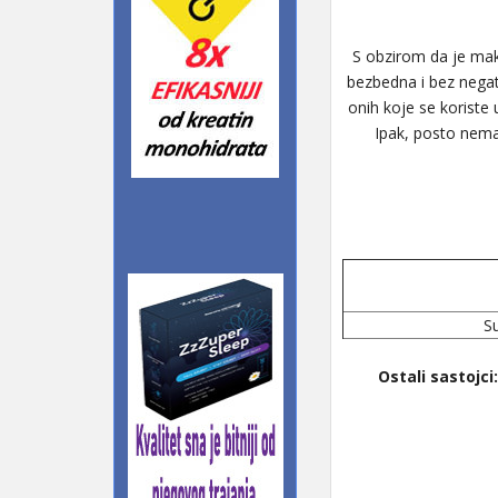
S obzirom da je mak
bezbedna i bez nega
onih koje se koriste
Ipak, posto nema
S
Ostali sastojci: