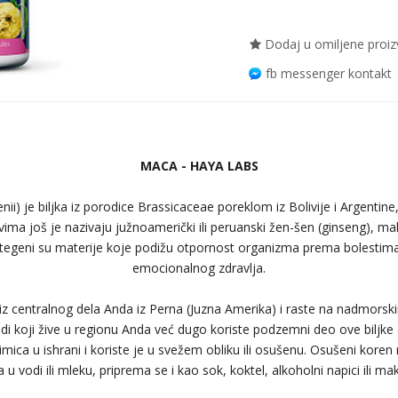
Dodaj u omiljene proi
fb messenger kontakt
MACA - HAYA LABS
i) je biljka iz porodice Brassicaceae poreklom iz Bolivije i Argentine,
ima još je nazivaju južnoamerički ili peruanski žen-šen (ginseng), m
geni su materije koje podižu otpornost organizma prema bolestima 
emocionalnog zdravlja.
 iz centralnog dela Anda iz Perna (Juzna Amerika) i raste na nadmors
di koji žive u regionu Anda već dugo koriste podzemni deo ove biljke 
mica u ishrani i koriste je u svežem obliku ili osušenu. Osušeni koren
 u vodi ili mleku, priprema se i kao sok, koktel, alkoholni napici ili ma