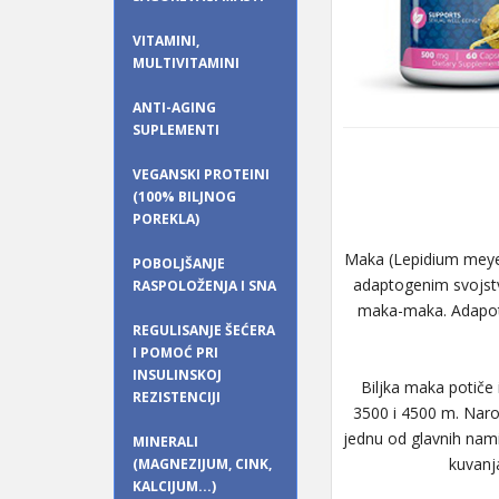
VITAMINI,
MULTIVITAMINI
ANTI-AGING
SUPLEMENTI
VEGANSKI PROTEINI
(100% BILJNOG
POREKLA)
Maka (Lepidium meyeni
POBOLJŠANJE
adaptogenim svojstv
RASPOLOŽENJA I SNA
maka-maka. Adapote
REGULISANJE ŠEĆERA
I POMOĆ PRI
INSULINSKOJ
Biljka maka potiče
REZISTENCIJI
3500 i 4500 m. Naro
jednu od glavnih nami
MINERALI
kuvanja
(MAGNEZIJUM, CINK,
KALCIJUM...)