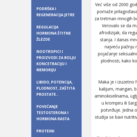
Već više od 2000 godi
PODRŠKA I
pomaže prilagođavan
REGENERACIJA JETRE
za tretman rnnogih bo
Verovalo se da ma
REGULACIJA
afrodizijak, da re
HORMONA ŠTITNE
ŽLEZDE
stanja. I danas mn
najveću pažnju n
NOOTROPICI I
pojačanje seksualno
PROIZVODI ZA BOLJU
plodnosti, kako ko
KONCETRACIJU I
MEMORIJU
Maka je i izuzetno h
LIBIDO, POTENCIJA,
PLODNOST, ZAŠTITA
kalijum, mangan, ba
PROSTATE..
aminokiselinama, uglj
u krompiru ili šar
POVEĆANJE
potvrđuje. Jedna o
TESTOSTERONA I
studija se bavi nutri
HORMONA RASTA
PROTEINI