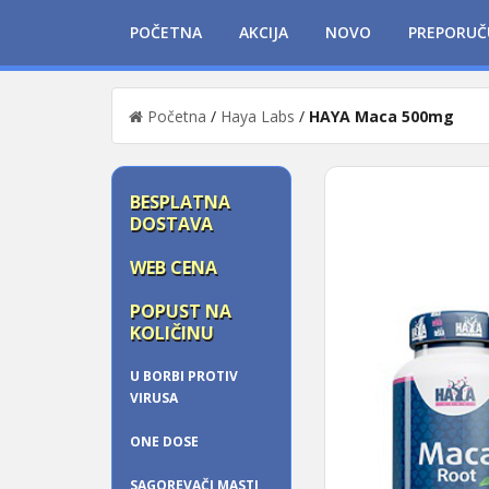
POČETNA
AKCIJA
NOVO
PREPORUČ
Početna
/
Haya Labs
/
HAYA Maca 500mg
BESPLATNA
DOSTAVA
WEB CENA
POPUST NA
KOLIČINU
U BORBI PROTIV
VIRUSA
ONE DOSE
SAGOREVAČI MASTI