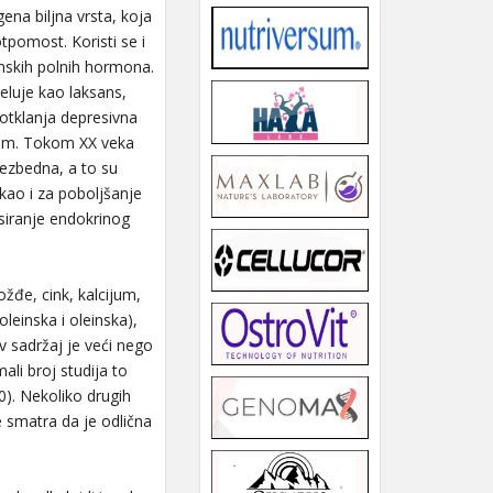
ena biljna vrsta, koja
pomost. Koristi se i
enskih polnih hormona.
eluje kao laksans,
otklanja depresivna
izam. Tokom XX veka
bezbedna, a to su
kao i za poboljšanje
nsiranje endokrinog
ožđe, cink, kalcijum,
leinska i oleinska),
v sadržaj je veći nego
ali broj studija to
0). Nekoliko drugih
e smatra da je odlična