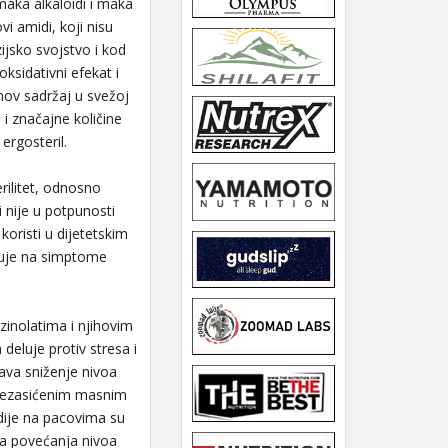
aka alkaloidi i maka
i amidi, koji nisu
jsko svojstvo i kod
ksidativni efekat i
hov sadržaj u svežoj
 i značajne količine
ergosteril.
rilitet, odnosno
nije u potpunosti
koristi u dijetetskim
luje na simptome
zinolatima i njihovim
 deluje protiv stresa i
ava sniženje nivoa
, nezasićenim masnim
udije na pacovima su
ca povećanja nivoa