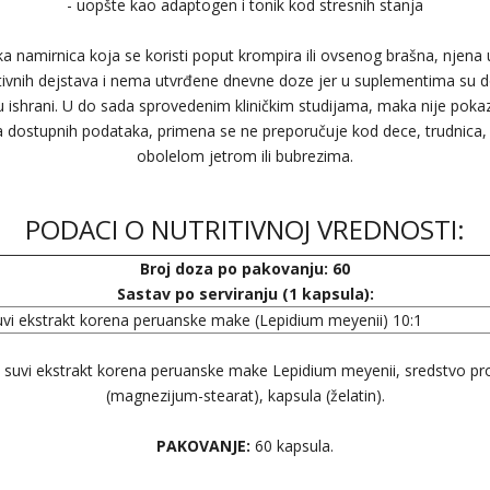
- uopšte kao adaptogen i tonik kod stresnih stanja
a namirnica koja se koristi poput krompira ili ovsenog brašna, njena
tivnih dejstava i nema utvrđene dnevne doze jer u suplementima su 
 u ishrani. U do sada sprovedenim kliničkim studijama, maka nije pokaz
 dostupnih podataka, primena se ne preporučuje kod dece, trudnica, d
obolelom jetrom ili bubrezima.
PODACI O NUTRITIVNOJ VREDNOSTI:
Broj doza po pakovanju: 60
Sastav po serviranju (1 kapsula):
uvi ekstrakt korena peruanske make (Lepidium meyenii) 10:1
suvi ekstrakt korena peruanske make Lepidium meyenii, sredstvo pro
(magnezijum-stearat), kapsula (želatin).
PAKOVANJE:
60 kapsula.