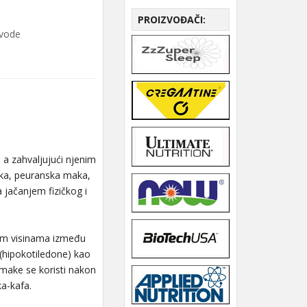
PROIZVOĐAČI:
zvode
 a zahvaljujući njenim
aka, peuranska maka,
jačanjem fizičkog i
kim visinama između
(hipokotiledone) kao
 make se koristi nakon
ka-kafa.