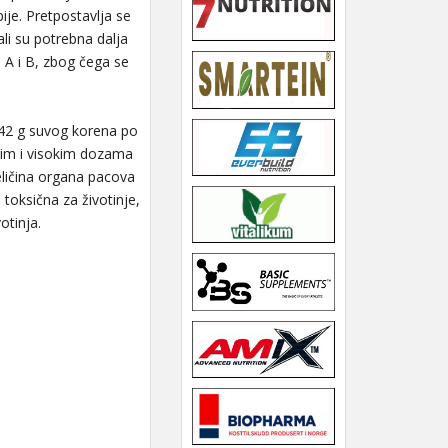
je. Pretpostavlja se
ali su potrebna dalja
a A i B, zbog čega se
,42 g suvog korena po
im i visokim dozama
eličina organa pacova
toksična za životinje,
otinja.