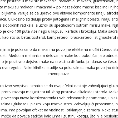
te prisutne u maki su: makaridin, makamidi. makaen, glukozinolati, m
ni za maku su makaen i makamid – polinezasićene masne kiseline i njihov
 biljkama. Veruje se da upravo ove aktivne komponente imaju afrodizi
ca. Glukozinolati deluju protiv patogena i malignih bolesti, imaju antio
slobodnih radikala, a uzrok su specifičnom oštrom mirisu make. Nji
 je oko 100 puta više nego u kupusu, karfiolu i brokoliju. Maka sadrži
a, kao sto su beta­sitosterol, kampesterol, brasikasterol, stigmasterol i 
njima je pokazano da maka ima povoljne efekte na muški i ženski ste
nosti. Međutim mehanizam delovanja make kod poboljšanja plodnosti 
o je pozitivno dejstvo make na erektilnu disfunkciju i danas se često 
 ove tegobe. Neke kliničke studije su pokazale da maka povoljno de
menopauze.
rativno svojstvo i smatra se da ovaj efekat nastaje zahvaljujuci gluko
 protiv razvoja maligniteta i/ili zbog prisustva alkaloida i sterola. Maka
– povećanja nivoa kortikosteroida i svih relevantnih parametara, ublaž
selina i glukoze u plazmi koju izaziva stres. Zahvaljujući proteinima
lima, ima povoljan efekat na vitalnost i otklanjanje zamora. Neke st
može da poveća sadržaj kalcijuma i gustinu kostiju, što nije posledi