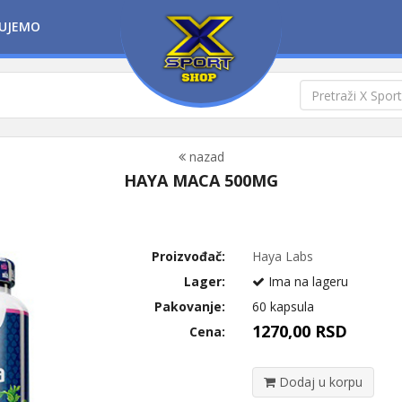
UJEMO
nazad
HAYA MACA 500MG
Proizvođač:
Haya Labs
Lager:
Ima na lageru
Pakovanje:
60 kapsula
1270,00 RSD
Cena:
Dodaj u korpu