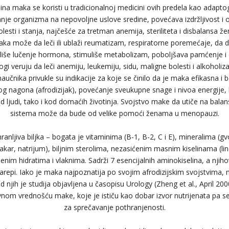
na maka se koristi u tradicionalnoj medicini ovih predela kao adaptog
je organizma na nepovoljne uslove sredine, povećava izdržljivost i ot
lesti i stanja, najčešće za tretman anemija, steriliteta i disbalansa ž
ka može da leči ili ublaži reumatizam, respiratorne poremećaje, da d
guliše lučenje hormona, stimuliše metabolizam, poboljšava pamćenje i 
ogi veruju da leči anemiju, leukemiju, sidu, maligne bolesti i alkohol
aučnika privukle su indikacije za koje se činilo da je maka efikasna i 
g nagona (afrodizijak), povećanje sveukupne snage i nivoa energije, 
d ljudi, tako i kod domaćih životinja. Svojstvo make da utiče na bala
sistema može da bude od velike pomoći ženama u menopauzi.
ranljiva biljka – bogata je vitaminima (B-1, B-2, C i E), mineralima (gv
kar, natrijum), biljnim sterolima, nezasićenim masnim kiselinama (lino
enim hidratima i vlaknima. Sadrži 7 esencijalnih aminokiselina, a njiho
garepi. Iako je maka najpoznatija po svojim afrodizijskim svojstvima, m
d njih je studija objavljena u časopisu Urology (Zheng et al., April 200
tivnom vrednošću make, koje je ističu kao dobar izvor nutrijenata pa s
za sprečavanje pothranjenosti.