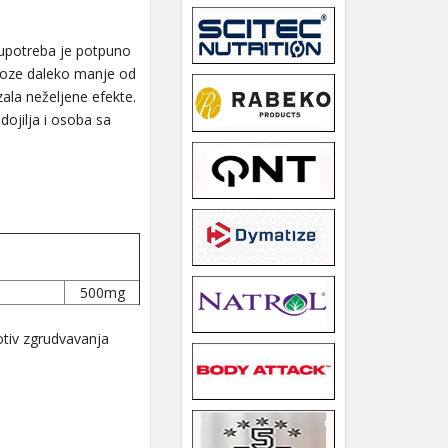
 upotreba je potpuno
doze daleko manje od
ala neželjene efekte.
ojilja i osoba sa
500mg
tiv zgrudvavanja