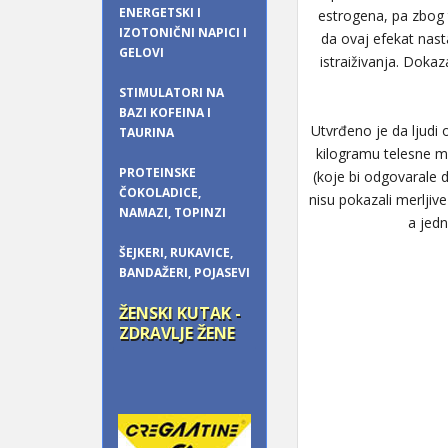
ENERGETSKI I
estrogena, pa zbog 
IZOTONIČNI NAPICI I
da ovaj efekat nasta
GELOVI
istraiživanja. Dokaz
STIMULATORI NA
BAZI KOFEINA I
Utvrđeno je da ljudi
TAURINA
kilogramu telesne 
PROTEINSKE
(koje bi odgovarale 
ČOKOLADICE,
nisu pokazali merljiv
NAMAZI, TOPINZI
a jedn
ŠEJKERI, RUKAVICE,
BANDAŽERI, POJASEVI
ŽENSKI KUTAK -
ZDRAVLJE ŽENE