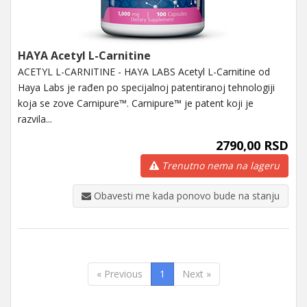
HAYA Acetyl L-Carnitine
ACETYL L-CARNITINE - HAYA LABS Acetyl L-Carnitine od
Haya Labs je rađen po specijalnoj patentiranoj tehnologiji
koja se zove Carnipure™. Carnipure™ je patent koji je
razvila...
2790,00 RSD
Trenutno nema na lageru
Obavesti me kada ponovo bude na stanju
« Previous
1
Next »