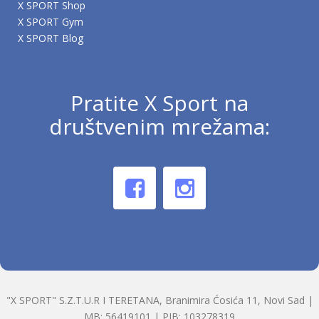
X SPORT Shop
X SPORT Gym
X SPORT Blog
Pratite X Sport na
društvenim mrežama:
"X SPORT" S.Z.T.U.R I TERETANA, Branimira Ćosića 11, Novi Sad |
MB: 56419101 | PIB: 103278319