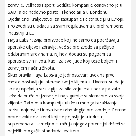
zdravlje, vellness i sport. Sedište kompanije osnovano je u
SAD, a od nedavno postoji i kancelarija u Londonu,
Ujedinjeno Kraljevstvo, za zastupanje i distribuciju u Evropi.
Proizvodi su u skladu sa svim regulativama u prehrambenoj
industriji u EU.
Haya Labs razvija proizvode koji ne samo da podržavaju
sportske ciljeve i zdravlje, već se proizvode sa pažljivo
odabranim sirovinama. Njihovi dodaci su pogodni za
sportiste svih nivoa, kao i za sve ljude koji teže boljem i
zdravijem načinu života.
Skup pravila Haya Labs-a je jednostavan: uvek na prvo
mesto postavljaju interese svojih klijenata. Uvereni su da je
to najuspešnija strategija za bilo koju vrstu posla pa zato
teže da pruže najzdravije i najsigurnije suplemente za svoje
klijente. Zato ova kompanija ulaže u mnoga istraživanja i
koristi najnovije i inovativne tehnologije proizvodnje. Pomno
prate svaki novi trend koji se pojavljuje u industriji
suplemenata i temeljno istražuju njegov potencijal držeći se
najviših mogućih standarda kvaliteta.