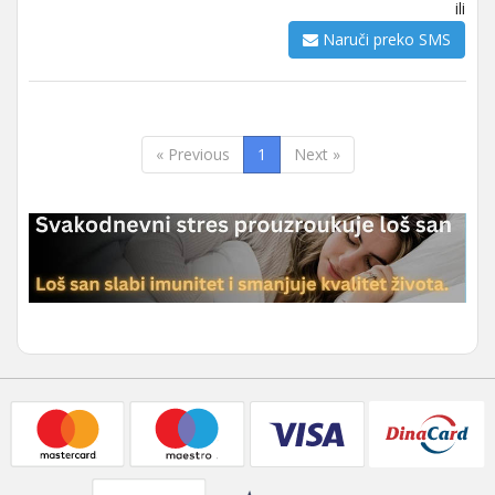
ili
Naruči preko SMS
« Previous
1
Next »