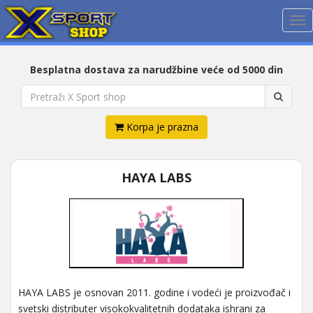
Me
Besplatna dostava za narudžbine veće od 5000 din
Korpa je prazna
HAYA LABS
HAYA LABS je osnovan 2011. godine i vodeći je proizvođač i
svetski distributer visokokvalitetnih dodataka ishrani za