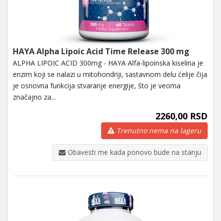
HAYA Alpha Lipoic Acid Time Release 300 mg
ALPHA LIPOIC ACID 300mg - HAYA Alfa-lipoinska kiselina je
enzim koji se nalazi u mitohondriji, sastavnom delu ćelije čija
je osnovna funkcija stvaranje energije, što je veoma
značajno za...
2260,00 RSD
Trenutno nema na lageru
Obavesti me kada ponovo bude na stanju