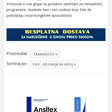
Proizvodi iz ove grupe su posebno zanimljivi za menadžete,
programere, studente kao i sve osoboe koje žele da
poboljšaju svoje kongitivne sposobnosti
Proizvođač :
YAMAMOTO
Sortiraj po :
Ceni - od manje ka većoj