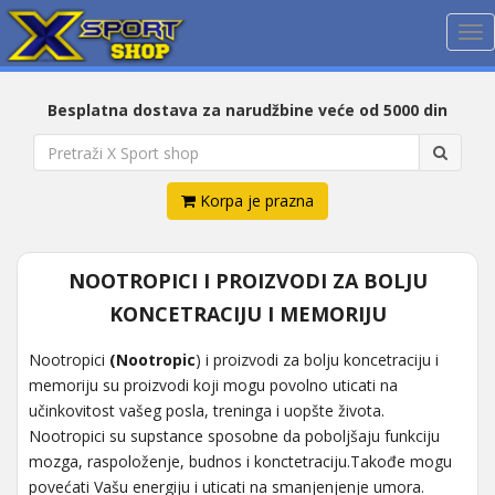
Me
Besplatna dostava za narudžbine veće od 5000 din
Korpa je prazna
NOOTROPICI I PROIZVODI ZA BOLJU
KONCETRACIJU I MEMORIJU
Nootropici
(Nootropic
) i proizvodi za bolju koncetraciju i
memoriju su proizvodi koji mogu povolno uticati na
učinkovitost vašeg posla, treninga i uopšte života.
Nootropici su supstance sposobne da poboljšaju funkciju
mozga, raspoloženje, budnos i konctetraciju.Takođe mogu
povećati Vašu energiju i uticati na smanjenjenje umora.