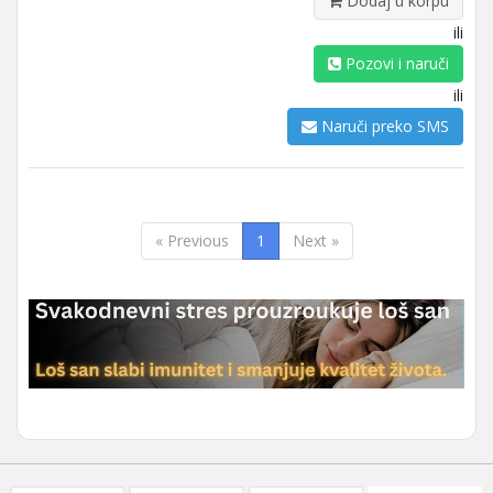
Dodaj u korpu
ili
Pozovi i naruči
ili
Naruči preko SMS
« Previous
1
Next »