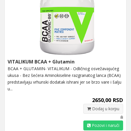
VITALIKUM BCAA + Glutamin
BCAA + GLUTAMIN- VITALIKUM - Odličnog osvežavajućeg
ukusa - Bez šećera Aminokiseline razgranatog lanca (BCAA)
predstavljaju vrhunski dodatak ishrani jer se brzo vare i šalju
u...
2650,00 RSD
Dodaj u korpu
ili
Pozovi i naruči