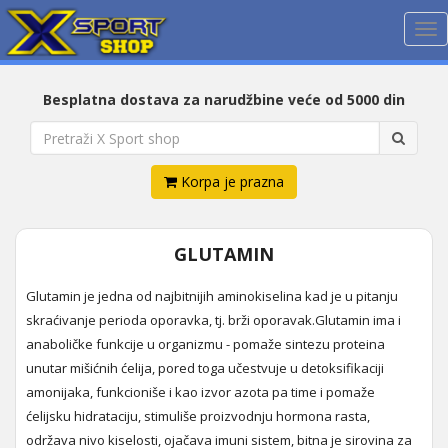
Me
Besplatna dostava za narudžbine veće od 5000 din
Korpa je prazna
GLUTAMIN
Glutamin je jedna od najbitnijih aminokiselina kad je u pitanju
skraćivanje perioda oporavka, tj. brži oporavak.Glutamin ima i
anaboličke funkcije u organizmu - pomaže sintezu proteina
unutar mišićnih ćelija, pored toga učestvuje u detoksifikaciji
amonijaka, funkcioniše i kao izvor azota pa time i pomaže
ćelijsku hidrataciju, stimuliše proizvodnju hormona rasta,
održava nivo kiselosti, ojačava imuni sistem, bitna je sirovina za