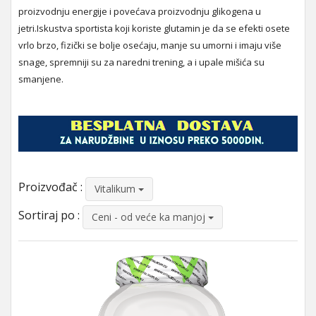
proizvodnju energije i povećava proizvodnju glikogena u
jetri.Iskustva sportista koji koriste glutamin je da se efekti osete
vrlo brzo, fizički se bolje osećaju, manje su umorni i imaju više
snage, spremniji su za naredni trening, a i upale mišića su
smanjene.
Proizvođač :
Vitalikum
Sortiraj po :
Ceni - od veće ka manjoj