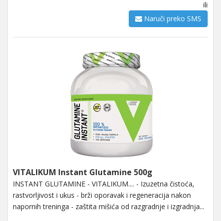
ili
Naruči preko SMS
VITALIKUM Instant Glutamine 500g
INSTANT GLUTAMINE - VITALIKUM.... - Izuzetna čistoća,
rastvorljivost i ukus - brži oporavak i regeneracija nakon
napornih treninga - zaštita mišića od razgradnje i izgradnja...