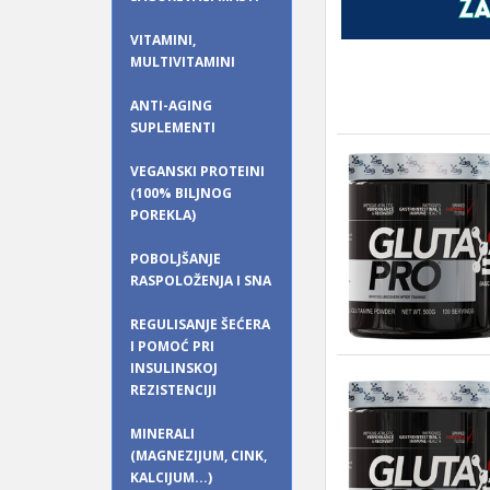
VITAMINI,
MULTIVITAMINI
ANTI-AGING
SUPLEMENTI
VEGANSKI PROTEINI
(100% BILJNOG
POREKLA)
POBOLJŠANJE
RASPOLOŽENJA I SNA
REGULISANJE ŠEĆERA
I POMOĆ PRI
INSULINSKOJ
REZISTENCIJI
MINERALI
(MAGNEZIJUM, CINK,
KALCIJUM...)