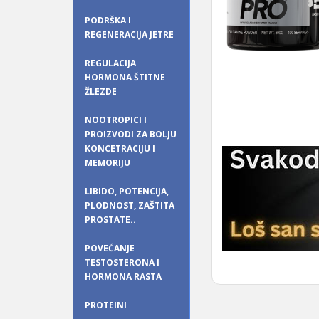
PODRŠKA I
REGENERACIJA JETRE
REGULACIJA
HORMONA ŠTITNE
ŽLEZDE
NOOTROPICI I
PROIZVODI ZA BOLJU
KONCETRACIJU I
MEMORIJU
LIBIDO, POTENCIJA,
PLODNOST, ZAŠTITA
PROSTATE..
POVEĆANJE
TESTOSTERONA I
HORMONA RASTA
PROTEINI