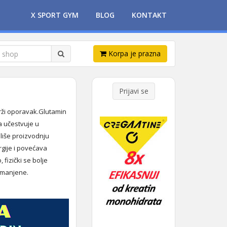
X SPORT GYM
BLOG
KONTAKT
Korpa je prazna
Prijavi se
brži oporavak.Glutamin
a učestvuje u
uliše proizvodnju
rgije i povećava
 fizički se bolje
 smanjene.