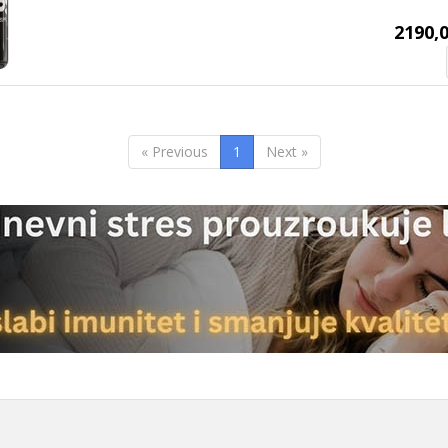
2190,0
« Previous
1
Next »