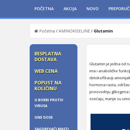
POČETNA
AKCIJA
NOVO
PREPORUČ
Početna
/
AMINOKISELINE
/
Glutamin
BESPLATNA
DOSTAVA
Glutamin je jedna od na
WEB CENA
ima i anaboličke funkci
detoksifikaciji amonija
POPUST NA
hormona rasta, održava 
KOLIČINU
proizvodnju glikogena u 
osećaju, manje su umorn
U BORBI PROTIV
VIRUSA
ONE DOSE
SAGOREVAČI MASTI