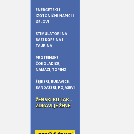
ENERGETSKI I
IZOTONIČNI NAPICI I
GELOVI
STIMULATORI NA
BAZI KOFEINA I
TAURINA
PROTEINSKE
ČOKOLADICE,
NAMAZI, TOPINZI
ŠEJKERI, RUKAVICE,
BANDAŽERI, POJASEVI
ŽENSKI KUTAK -
ZDRAVLJE ŽENE