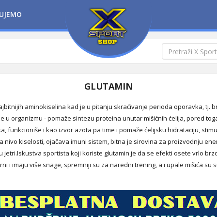
UJEMO
GLUTAMIN
jbitnijih aminokiselina kad je u pitanju skraćivanje perioda oporavka, tj. 
je u organizmu - pomaže sintezu proteina unutar mišićnih ćelija, pored tog
ka, funkcioniše i kao izvor azota pa time i pomaže ćelijsku hidrataciju, stim
nivo kiselosti, ojačava imuni sistem, bitna je sirovina za proizvodnju ene
jetri.Iskustva sportista koji koriste glutamin je da se efekti osete vrlo brzo,
i i imaju više snage, spremniji su za naredni trening, a i upale mišića su