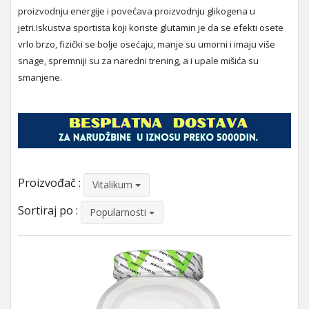
proizvodnju energije i povećava proizvodnju glikogena u
jetri.Iskustva sportista koji koriste glutamin je da se efekti osete
vrlo brzo, fizički se bolje osećaju, manje su umorni i imaju više
snage, spremniji su za naredni trening, a i upale mišića su
smanjene.
Proizvođač :
Vitalikum
Sortiraj po :
Popularnosti