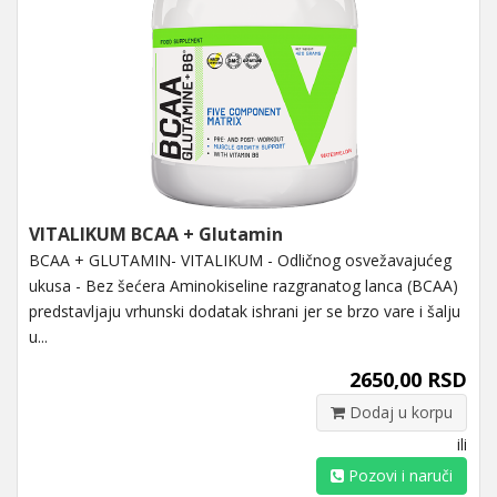
VITALIKUM BCAA + Glutamin
BCAA + GLUTAMIN- VITALIKUM - Odličnog osvežavajućeg
ukusa - Bez šećera Aminokiseline razgranatog lanca (BCAA)
predstavljaju vrhunski dodatak ishrani jer se brzo vare i šalju
u...
2650,00 RSD
Dodaj u korpu
ili
Pozovi i naruči