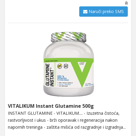
ili
Naruči preko SMS
VITALIKUM Instant Glutamine 500g
INSTANT GLUTAMINE - VITALIKUM.... - Izuzetna čistoća,
rastvorljivost i ukus - brži oporavak i regeneracija nakon
napornih treninga - zaštita mišića od razgradnje i izgradnja...