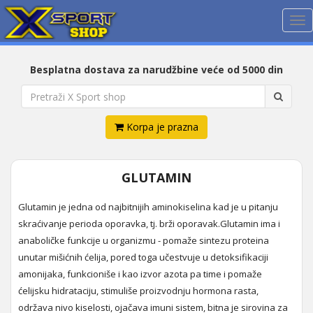
Me
Besplatna dostava za narudžbine veće od 5000 din
Korpa je prazna
GLUTAMIN
Glutamin je jedna od najbitnijih aminokiselina kad je u pitanju
skraćivanje perioda oporavka, tj. brži oporavak.Glutamin ima i
anaboličke funkcije u organizmu - pomaže sintezu proteina
unutar mišićnih ćelija, pored toga učestvuje u detoksifikaciji
amonijaka, funkcioniše i kao izvor azota pa time i pomaže
ćelijsku hidrataciju, stimuliše proizvodnju hormona rasta,
održava nivo kiselosti, ojačava imuni sistem, bitna je sirovina za