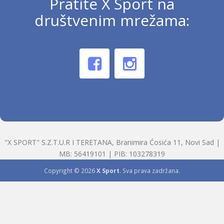
Pratite X Sport na
društvenim mrežama:
"X SPORT" S.Z.T.U.R I TERETANA, Branimira Ćosića 11, Novi Sad |
MB: 56419101 | PIB: 103278319
Copyright © 2026
X Sport
. Sva prava zadržana.