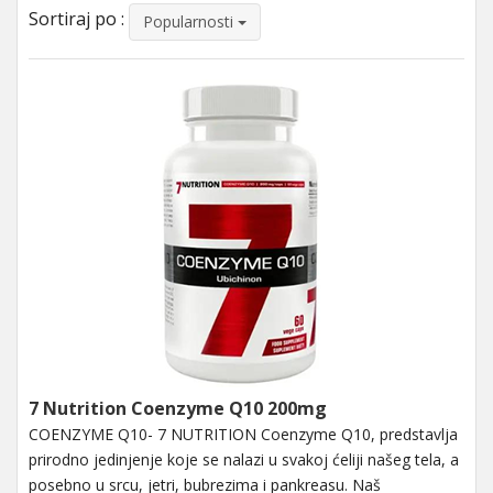
Sortiraj po :
Popularnosti
7 Nutrition Coenzyme Q10 200mg
COENZYME Q10- 7 NUTRITION Coenzyme Q10, predstavlja
prirodno jedinjenje koje se nalazi u svakoj ćeliji našeg tela, a
posebno u srcu, jetri, bubrezima i pankreasu. Naš