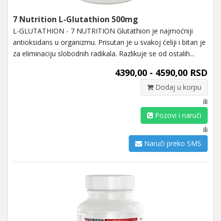
7 Nutrition L-Glutathion 500mg
L-GLUTATHION - 7 NUTRITION Glutathion je najmoćniji
antioksidans u organizmu. Prisutan je u svakoj ćeliji i bitan je
za eliminaciju slobodnih radikala. Razlikuje se od ostalih...
4390,00 - 4590,00 RSD
Dodaj u korpu
ili
Pozovi i naruči
ili
Naruči preko SMS