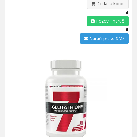
Dodaj u korpu
ili
Pozovi i naruči
ili
Naruči preko SMS