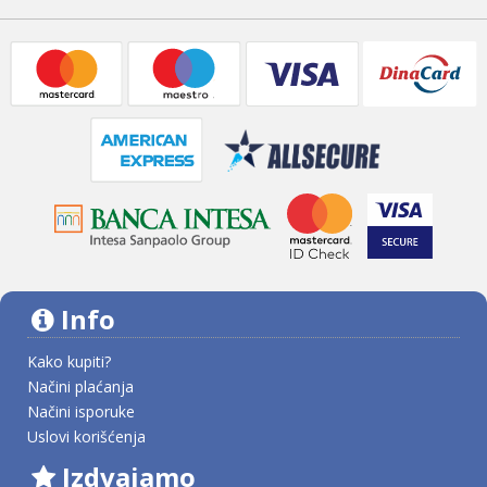
Info
Kako kupiti?
Načini plaćanja
Načini isporuke
Uslovi korišćenja
Izdvajamo