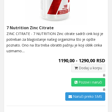
7 Nutrition Zinc Citrate
ZINC CITRATE - 7 NUTRITION Zinc citrate sadrži cink koji je
potreban za blagostanje našeg organizma što je opšte
poznato. Ono na šta treba obratiti pažnju je koji oblik cinka
uzimamo....
1190,00 - 1290,00 RSD
Dodaj u korpu
ili
Pozovi i naruči
ili
Naruči preko SMS