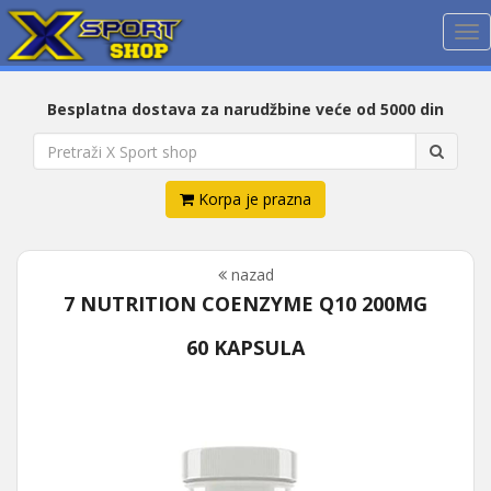
Me
Besplatna dostava za narudžbine veće od 5000 din
Korpa je prazna
nazad
7 NUTRITION COENZYME Q10 200MG
60 KAPSULA