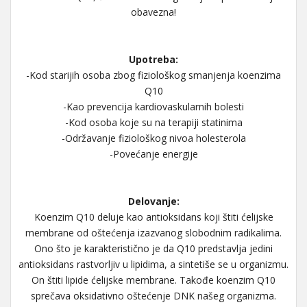
obavezna!
Upotreba:
-Kod starijih osoba zbog fiziološkog smanjenja koenzima
Q10
-Kao prevencija kardiovaskularnih bolesti
-Kod osoba koje su na terapiji statinima
-Održavanje fiziološkog nivoa holesterola
-Povećanje energije
Delovanje:
Koenzim Q10 deluje kao antioksidans koji štiti ćelijske
membrane od oštećenja izazvanog slobodnim radikalima.
Ono što je karakteristično je da Q10 predstavlja jedini
antioksidans rastvorljiv u lipidima, a sintetiše se u organizmu.
On štiti lipide ćelijske membrane. Takođe koenzim Q10
sprečava oksidativno oštećenje DNK našeg organizma.