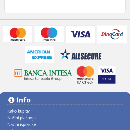
Info
Kako kupiti?
Načini plaćanja
Načini isporuke