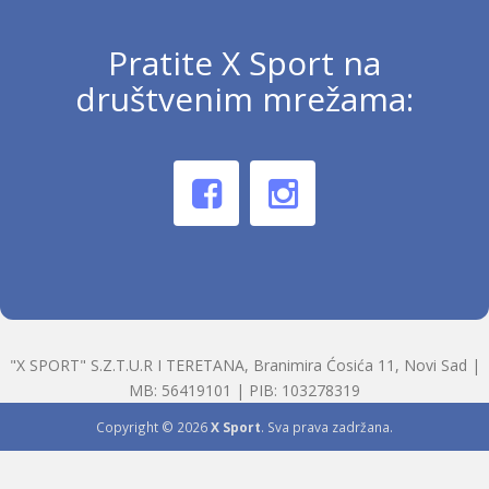
Pratite X Sport na
društvenim mrežama:
"X SPORT" S.Z.T.U.R I TERETANA, Branimira Ćosića 11, Novi Sad |
MB: 56419101 | PIB: 103278319
Copyright © 2026
X Sport
. Sva prava zadržana.