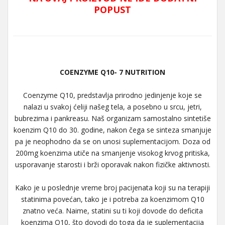
POPUST
COENZYME Q10- 7 NUTRITION
Coenzyme Q10, predstavlja prirodno jedinjenje koje se
nalazi u svakoj ćeliji našeg tela, a posebno u srcu, jetri,
bubrezima i pankreasu. Naš organizam samostalno sintetiše
koenzim Q10 do 30. godine, nakon čega se sinteza smanjuje
pa je neophodno da se on unosi suplementacijom. Doza od
200mg koenzima utiče na smanjenje visokog krvog pritiska,
usporavanje starosti i brži oporavak nakon fizičke aktivnosti.
Kako je u poslednje vreme broj pacijenata koji su na terapiji
statinima povećan, tako je i potreba za koenzimom Q10
znatno veća. Naime, statini su ti koji dovode do deficita
koenzima Q10, što dovodi do toga da je suplementacija