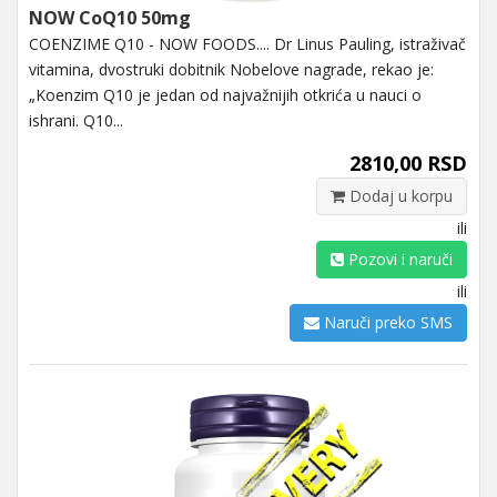
NOW CoQ10 50mg
COENZIME Q10 - NOW FOODS.... Dr Linus Pauling, istraživač
vitamina, dvostruki dobitnik Nobelove nagrade, rekao je:
„Koenzim Q10 je jedan od najvažnijih otkrića u nauci o
ishrani. Q10...
2810,00 RSD
Dodaj u korpu
ili
Pozovi i naruči
ili
Naruči preko SMS