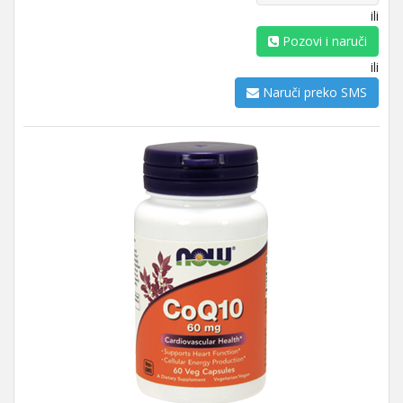
ili
Pozovi i naruči
ili
Naruči preko SMS