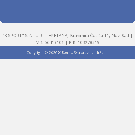
"X SPORT" S.Z.T.U.R I TERETANA, Branimira Ćosića 11, Novi Sad |
MB: 56419101 | PIB: 103278319
Copyright © 2026
X Sport
. Sva prava zadržana.