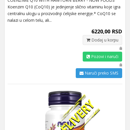
COENZIME Q10 WITH HAWTORN BERRY - NOW FOODS
Koenzim Q10 (CoQ10) je jedinjenje slično vitaminu koje igra
centralnu ulogu u proizvodnji ćelijske energije.* CoQ10 se
nalazi u celom telu, ali...
6220,00 RSD
Dodaj u korpu
ili
Pozovi i naruči
ili
Naruči preko SMS