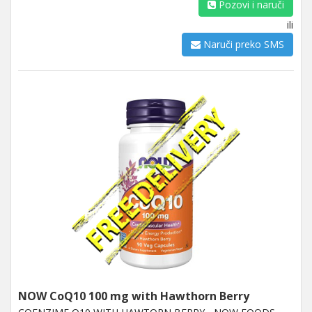
Pozovi i naruči
ili
Naruči preko SMS
NOW CoQ10 100 mg with Hawthorn Berry