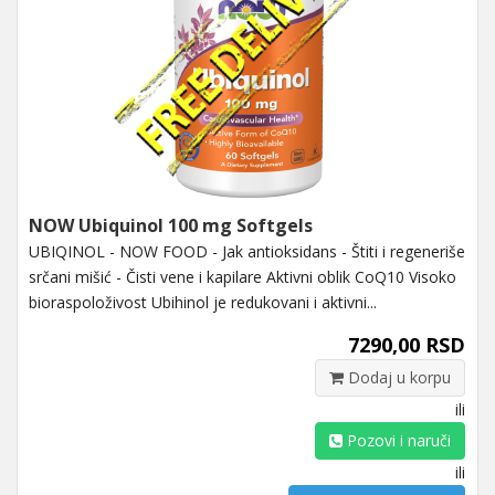
NOW Ubiquinol 100 mg Softgels
UBIQINOL - NOW FOOD - Jak antioksidans - Štiti i regeneriše
srčani mišić - Čisti vene i kapilare Aktivni oblik CoQ10 Visoko
bioraspoloživost Ubihinol je redukovani i aktivni...
7290,00 RSD
Dodaj u korpu
ili
Pozovi i naruči
ili