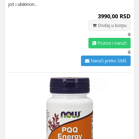
još i ubikinon...
3990,00 RSD
Dodaj u korpu
ili
Pozovi i naruči
ili
Naruči preko SMS