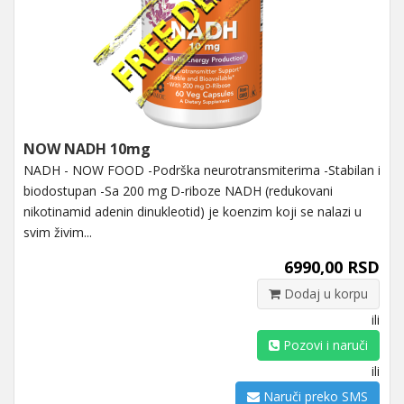
NOW NADH 10mg
NADH - NOW FOOD -Podrška neurotransmiterima -Stabilan i
biodostupan -Sa 200 mg D-riboze NADH (redukovani
nikotinamid adenin dinukleotid) je koenzim koji se nalazi u
svim živim...
6990,00 RSD
Dodaj u korpu
ili
Pozovi i naruči
ili
Naruči preko SMS