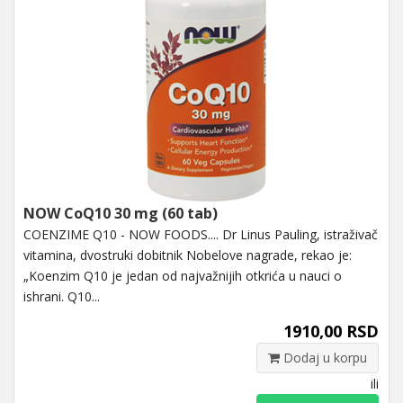
NOW CoQ10 30 mg (60 tab)
COENZIME Q10 - NOW FOODS.... Dr Linus Pauling, istraživač
vitamina, dvostruki dobitnik Nobelove nagrade, rekao je:
„Koenzim Q10 je jedan od najvažnijih otkrića u nauci o
ishrani. Q10...
1910,00 RSD
Dodaj u korpu
ili