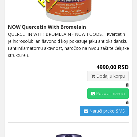
NOW Quercetin With Bromelain
QUERCETIN WTIH BROMELAIN - NOW FOODS.... Kvercetin
je hidrosolubilan flavonoid koji pokazuje jaku antioksidansku
i antiinflamatornu aktivnost, naročito na nivou zaštite ćelijske
strukture i...
4990,00 RSD
Dodaj u korpu
ili
Pozovi i naruči
ili
Naruči preko SMS