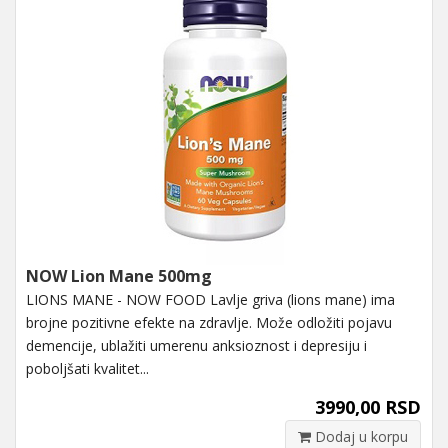
NOW Lion Mane 500mg
LIONS MANE - NOW FOOD Lavlje griva (lions mane) ima
brojne pozitivne efekte na zdravlje. Može odložiti pojavu
demencije, ublažiti umerenu anksioznost i depresiju i
poboljšati kvalitet...
3990,00 RSD
Dodaj u korpu