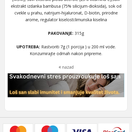
ekstrakt izdanka bambusa (75% silicijum-dioksida), sok od
cvekle u prahu, natrijum-hijaluronat, D-biotin, prirodne
arome, regulator kiselosti:limunska kiselina
PAKOVANJE:
315g
UPOTREBA:
Rastvoriti 7g (1 porcija ) u 200 ml vode.
Konzumirajte odmah nakon pripreme.
nazad