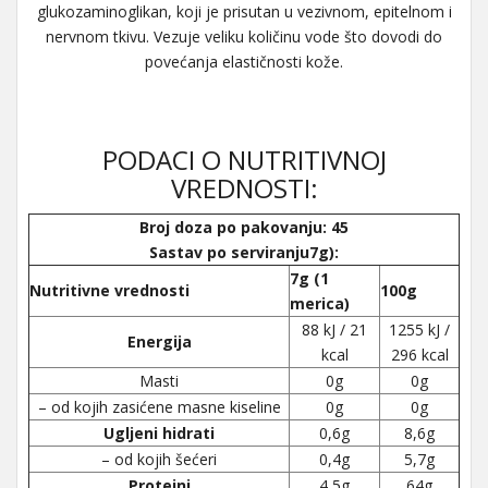
glukozaminoglikan, koji je prisutan u vezivnom, epitelnom i
nervnom tkivu. Vezuje veliku količinu vode što dovodi do
povećanja elastičnosti kože.
PODACI O NUTRITIVNOJ
VREDNOSTI:
Broj doza po pakovanju: 45
Sastav po serviranju7g):
7g (1
Nutritivne vrednosti
100g
merica)
88 kJ / 21
1255 kJ /
Energija
kcal
296 kcal
Masti
0g
0g
– od kojih zasićene masne kiseline
0g
0g
Ugljeni hidrati
0,6g
8,6g
– od kojih šećeri
0,4g
5,7g
Proteini
4,5g
64g