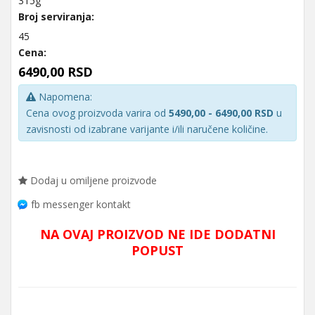
315g
Broj serviranja:
45
Cena:
6490,00 RSD
Napomena:
Cena ovog proizvoda varira od
5490,00 - 6490,00 RSD
u
zavisnosti od izabrane varijante i/ili naručene količine.
Dodaj u omiljene proizvode
fb messenger kontakt
NA OVAJ PROIZVOD NE IDE DODATNI
POPUST