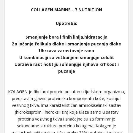
COLLAGEN MARINE - 7 NUTRITION
Upotreba:
Smanjenje bora i finih linija,hidratacija
Za jačanje folikula dlake i smanjenje pucanja dlake
Ubrzava zarastavnje rana
U kombinaciji sa vežbanjem smanjuje celulit
Ubrzava rast noktiju i smanjuje njihovu krhkost i
pucanje
KOLAGEN je fibrilarni protein prisutan u ljudskom organizmu,
predstavlja glavnu proteinsku komponentu kože, kostiju i
vezivnog tkiva. Ima karakterističan aminokiselinski sastav
(hidroksiprolin i hidroksilizin) koje ulaze samo u sastav
proteina vezivnog tkiva i značajne su za formiranje
sekundarne strukture proteina kolagena. Kolagen je
najzastupljeniji protein, i čini preko 25% proteina ljudskog