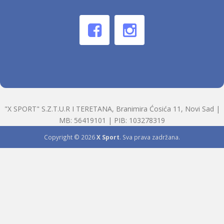
"X SPORT" S.Z.T.U.R I TERETANA, Branimira Ćosića 11, Novi Sad |
MB: 56419101 | PIB: 103278319
Copyright © 2026
X Sport
. Sva prava zadržana.