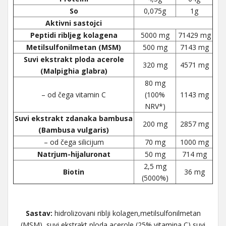
So
0,075g
1g
Aktivni sastojci
Peptidi ribljeg kolagena
5000 mg
71429 mg
Metilsulfonilmetan (MSM)
500 mg
7143 mg
Suvi ekstrakt ploda acerole
320 mg
4571 mg
(Malpighia glabra)
80 mg
– od čega vitamin C
(100%
1143 mg
NRV*)
Suvi ekstrakt zdanaka bambusa
200 mg
2857 mg
(Bambusa vulgaris)
– od čega silicijum
70 mg
1000 mg
Natrjum-hijaluronat
50 mg
714 mg
2,5 mg
Biotin
36 mg
(5000%)
Sastav:
hidrolizovani riblji kolagen,metilsulfonilmetan
(MSM), suvi ekstrakt ploda acerole (25% vitamina C),suvi