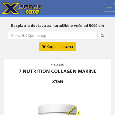
Me
Besplatna dostava za narudžbine veće od 5000 din
Korpa je prazna
nazad
7 NUTRITION COLLAGEN MARINE
315G