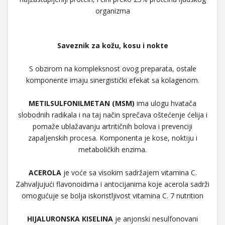
organizma
Saveznik za kožu, kosu i nokte
S obzirom na kompleksnost ovog preparata, ostale
komponente imaju sinergistički efekat sa kolagenom.
METILSULFONILMETAN (MSM)
ima ulogu hvatača
slobodnih radikala i na taj način sprečava oštećenje ćelija i
pomaže ublažavanju artritičnih bolova i prevenciji
zapaljenskih procesa. Komponenta je kose, noktiju i
metaboličkih enzima.
ACEROLA
je voće sa visokim sadržajem vitamina C.
Zahvaljujući flavonoidima i antocijanima koje acerola sadrži
omogućuje se bolja iskoristljivost vitamina C. 7 nutrition
HIJALURONSKA KISELINA
je anjonski nesulfonovani