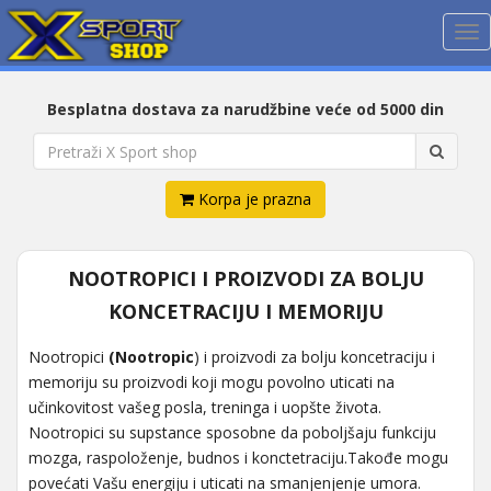
Me
Besplatna dostava za narudžbine veće od 5000 din
Korpa je prazna
NOOTROPICI I PROIZVODI ZA BOLJU
KONCETRACIJU I MEMORIJU
Nootropici
(Nootropic
) i proizvodi za bolju koncetraciju i
memoriju su proizvodi koji mogu povolno uticati na
učinkovitost vašeg posla, treninga i uopšte života.
Nootropici su supstance sposobne da poboljšaju funkciju
mozga, raspoloženje, budnos i konctetraciju.Takođe mogu
povećati Vašu energiju i uticati na smanjenjenje umora.