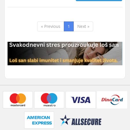
« Previous
1
Next »