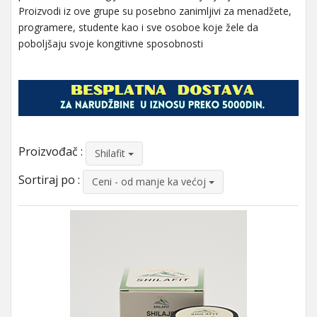
Proizvodi iz ove grupe su posebno zanimljivi za menadžete,
programere, studente kao i sve osoboe koje žele da
poboljšaju svoje kongitivne sposobnosti
Proizvođač :
Shilafit
Sortiraj po :
Ceni - od manje ka većoj