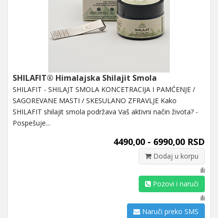
SHILAFIT® Himalajska Shilajit Smola
SHILAFIT - SHILAJT SMOLA KONCETRACIJA I PAMĆENJE /
SAGOREVANE MASTI / SKESULANO ZFRAVLJE Kako
SHILAFIT shilajit smola podržava Vaš aktivni način života? -
Pospešuje...
4490,00 - 6990,00 RSD
Dodaj u korpu
ili
Pozovi i naruči
ili
Naruči preko SMS