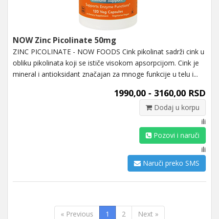
NOW Zinc Picolinate 50mg
ZINC PICOLINATE - NOW FOODS Cink pikolinat sadrži cink u
obliku pikolinata koji se ističe visokom apsorpcijom. Cink je
mineral i antioksidant značajan za mnoge funkcije u telu i...
1990,00 - 3160,00 RSD
Dodaj u korpu
ili
Pozovi i naruči
ili
Naruči preko SMS
« Previous
1
2
Next »