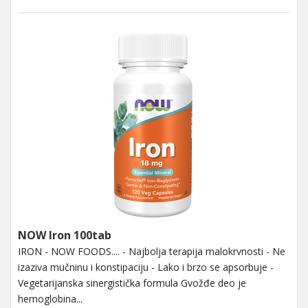
NOW Iron 100tab
IRON - NOW FOODS.... - Najbolja terapija malokrvnosti - Ne
izaziva mučninu i konstipaciju - Lako i brzo se apsorbuje -
Vegetarijanska sinergistička formula Gvožđe deo je
hemoglobina...