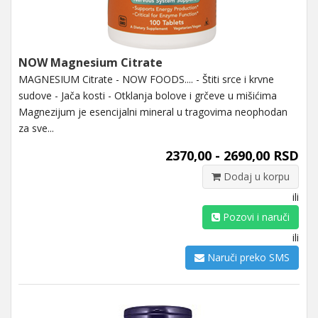
NOW Magnesium Citrate
MAGNESIUM Citrate - NOW FOODS.... - Štiti srce i krvne
sudove - Jača kosti - Otklanja bolove i grčeve u mišićima
Magnezijum je esencijalni mineral u tragovima neophodan
za sve...
2370,00 - 2690,00 RSD
Dodaj u korpu
ili
Pozovi i naruči
ili
Naruči preko SMS