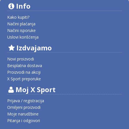
Info
Kako kupiti?
Načini plaćanja
Načini isporuke
Uslovi korišćenja
Izdvajamo
Novi proizvodi
Besplatna dostava
Proizvodi na akciji
X Sport preporuke
Moj X Sport
Prijava / registracija
Omiljeni proizvodi
Moje narudžbine
Pitanja i odgovori