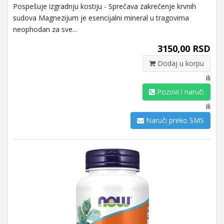
Pospešuje izgradnju kostiju - Sprečava zakrečenje krvnih
sudova Magnezijum je esencijalni mineral u tragovima
neophodan za sve...
3150,00 RSD
Dodaj u korpu
ili
Pozovi i naruči
ili
Naruči preko SMS