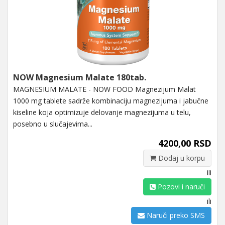
NOW Magnesium Malate 180tab.
MAGNESIUM MALATE - NOW FOOD Magnezijum Malat
1000 mg tablete sadrže kombinaciju magnezijuma i jabučne
kiseline koja optimizuje delovanje magnezijuma u ​​telu,
posebno u slučajevima...
4200,00 RSD
Dodaj u korpu
ili
Pozovi i naruči
ili
Naruči preko SMS