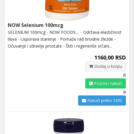
NOW Selenium 100mcg
SELENIUM 100mcg - NOW FOODS.... - Održava elastičnost
tkiva - Usporava starenje - Pomaže rad tiroidne žlezde -
Očuvanje i zdravlje prostate - Štiti i regeneriše srčani...
1160,00 RSD
Dodaj u korpu
ili
Pozovi i naruči
ili
Naruči preko SMS