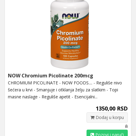
NOW Chromium Picolinate 200mcg
CHROMIUM PICOLINATE - NOW FOODS.... - Reguliše nivo
šećera u krvi - Smanjuje i otklanja želju za slatkim - Topi
masne naslage - Reguliše apetit - Esencijalni...
1350,00 RSD
Dodaj u korpu
ili
Pozovi i naruči