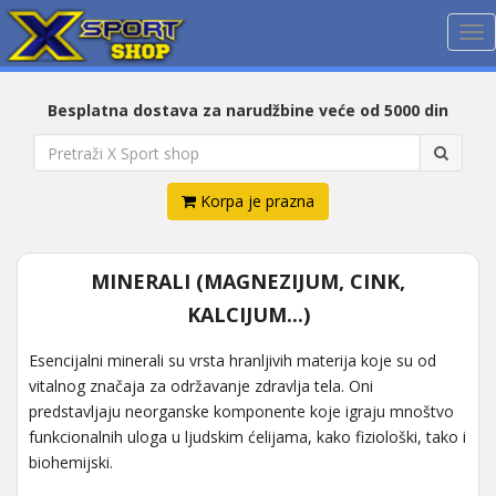
Me
Besplatna dostava za narudžbine veće od 5000 din
Korpa je prazna
MINERALI (MAGNEZIJUM, CINK,
KALCIJUM...)
Esencijalni minerali su vrsta hranljivih materija koje su od
vitalnog značaja za održavanje zdravlja tela. Oni
predstavljaju neorganske komponente koje igraju mnoštvo
funkcionalnih uloga u ljudskim ćelijama, kako fiziološki, tako i
biohemijski.