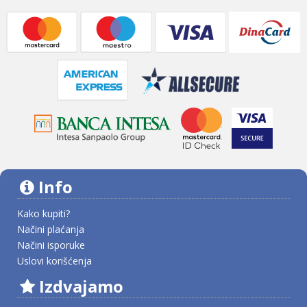
Info
Kako kupiti?
Načini plaćanja
Načini isporuke
Uslovi korišćenja
Izdvajamo