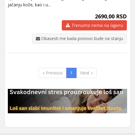
jačanju kože, kao i u...
2690,00 RSD
Trenutno nema na lageru
Obavesti me kada ponovo bude na stanju
« Previous
1
Next »