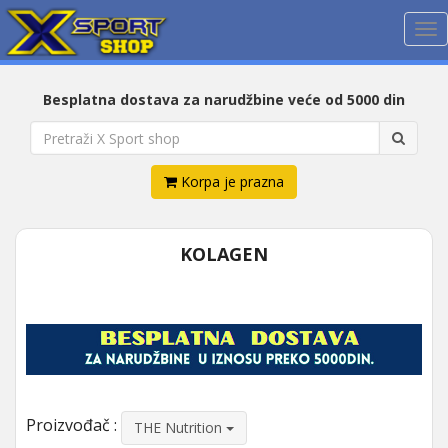
Me
Besplatna dostava za narudžbine veće od 5000 din
Korpa je prazna
KOLAGEN
Proizvođač :
THE Nutrition