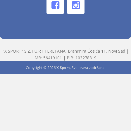
"X SPORT" S.Z.T.U.R I TERETANA, Branimira Ćosića 11, Novi Sad |
MB: 56419101 | PIB: 103278319
Copyright © 2026
X Sport
. Sva prava zadržana.