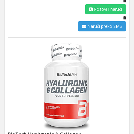
ili
Pozovi i naruči
ili
Naruči preko SMS