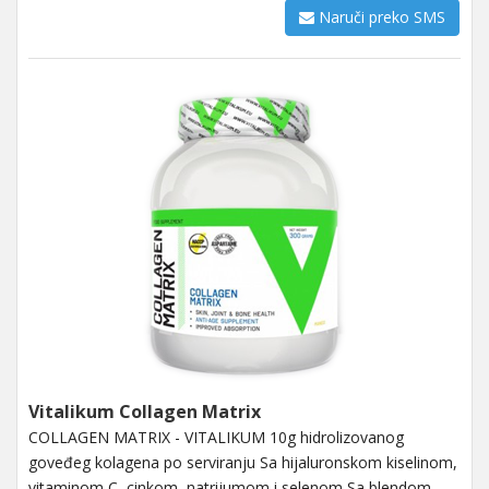
Naruči preko SMS
Vitalikum Collagen Matrix
COLLAGEN MATRIX - VITALIKUM 10g hidrolizovanog
goveđeg kolagena po serviranju Sa hijaluronskom kiselinom,
vitaminom C, cinkom, natrijumom i selenom Sa blendom