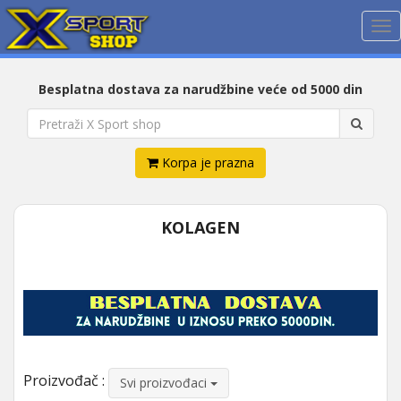
Me
Besplatna dostava za narudžbine veće od 5000 din
Korpa je prazna
KOLAGEN
Proizvođač :
Svi proizvođaci