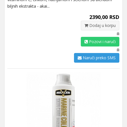
biljnih ekstrakta - akai...
2390,00 RSD
Dodaj u korpu
ili
Pozovi i naruči
ili
Naruči preko SMS