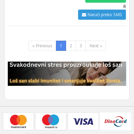
ili
Naruči preko SMS
« Previous
1
2
3
Next »