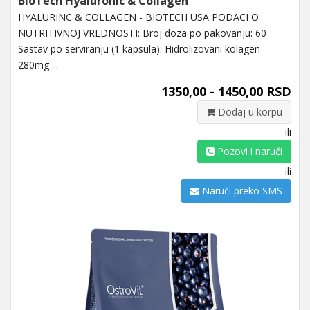
BioTech Hyaluronic & Collagen
HYALURINC & COLLAGEN - BIOTECH USA PODACI O
NUTRITIVNOJ VREDNOSTI: Broj doza po pakovanju: 60
Sastav po serviranju (1 kapsula): Hidrolizovani kolagen
280mg ...
1350,00 - 1450,00 RSD
Dodaj u korpu
ili
Pozovi i naruči
ili
Naruči preko SMS