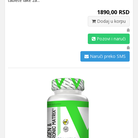
tablete lake za...
1890,00 RSD
Dodaj u korpu
ili
Pozovi i naruči
ili
Naruči preko SMS