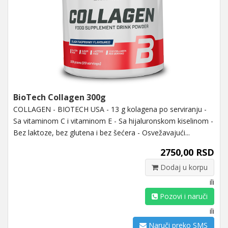
BioTech Collagen 300g
COLLAGEN - BIOTECH USA - 13 g kolagena po serviranju -
Sa vitaminom C i vitaminom E - Sa hijaluronskom kiselinom -
Bez laktoze, bez glutena i bez šećera - Osvežavajući...
2750,00 RSD
Dodaj u korpu
ili
Pozovi i naruči
ili
Naruči preko SMS