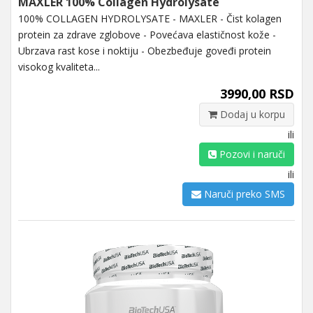
MAXLER 100% Collagen Hydrolysate
100% COLLAGEN HYDROLYSATE - MAXLER - Čist kolagen
protein za zdrave zglobove - Povećava elastičnost kože -
Ubrzava rast kose i noktiju - Obezbeđuje goveđi protein
visokog kvaliteta...
3990,00 RSD
Dodaj u korpu
ili
Pozovi i naruči
ili
Naruči preko SMS