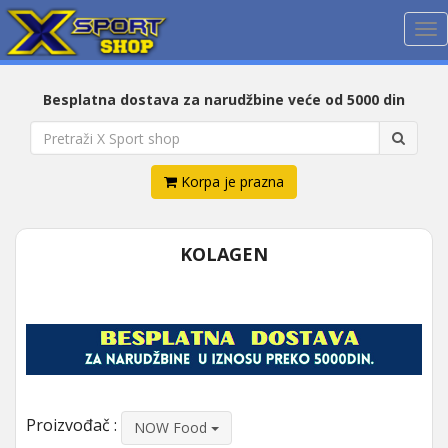
Me
Besplatna dostava za narudžbine veće od 5000 din
Korpa je prazna
KOLAGEN
Proizvođač :
NOW Food