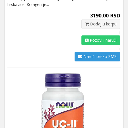
hrskavice. Kolagen je...
3190,00 RSD
Dodaj u korpu
ili
Pozovi i naruči
ili
Naruči preko SMS