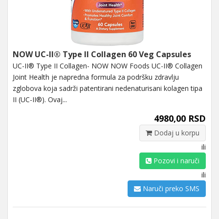
NOW UC-II® Type II Collagen 60 Veg Capsules
UC-II® Type II Collagen- NOW NOW Foods UC-II® Collagen
Joint Health je napredna formula za podršku zdravlju
zglobova koja sadrži patentirani nedenaturisani kolagen tipa
II (UC-II®). Ovaj...
4980,00 RSD
Dodaj u korpu
ili
Pozovi i naruči
ili
Naruči preko SMS