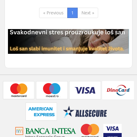
« Previous
1
Next »