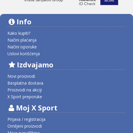
Info
Kako kupiti?
Načini plaćanja
Načini isporuke
Uslovi korišćenja
Izdvajamo
Novi proizvodi
Besplatna dostava
Proizvodi na akciji
X Sport preporuke
Moj X Sport
Prijava / registracija
Omiljeni proizvodi
Moje narudžbine