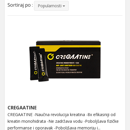
Sortiraj po :
Popularnosti
CREGAATINE
CREGAATINE -Naučna revolucija kreatina -8x efikasniji od
kreatin monohidrata -Ne zadržava vodu -Poboljšava fizičke
performanse i oporavak -Poboljšava memoriju i...