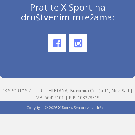
Pratite X Sport na
društvenim mrežama:
"X SPORT" S.Z.T.U.R I TERETANA, Branimira Ćosića 11, Novi Sad |
MB: 56419101 | PIB: 103278319
Copyright © 2026
X Sport
. Sva prava zadržana.