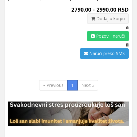
2790,00 - 2990,00 RSD
Dodaj u korpu
ili
Pozovi i naruči
ili
Naruči preko SMS
« Previous
1
Next »