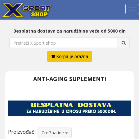
Me
Besplatna dostava za narudžbine veće od 5000 din
Korpa je prazna
ANTI-AGING SUPLEMENTI
Proizvođač :
CreGaatine