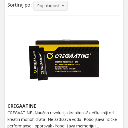
Sortiraj po :
Popularnosti
CREGAATINE
CREGAATINE -Naučna revolucija kreatina -8x efikasniji od
kreatin monohidrata -Ne zadržava vodu -Poboljšava fizičke
performanse i oporavak -Poboljšava memoriju i...