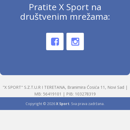
Pratite X Sport na
društvenim mrežama:
"X SPORT" S.Z.T.U.R I TERETANA, Branimira Ćosića 11, Novi Sad |
MB: 56419101 | PIB: 103278319
Copyright © 2026
X Sport
. Sva prava zadržana.