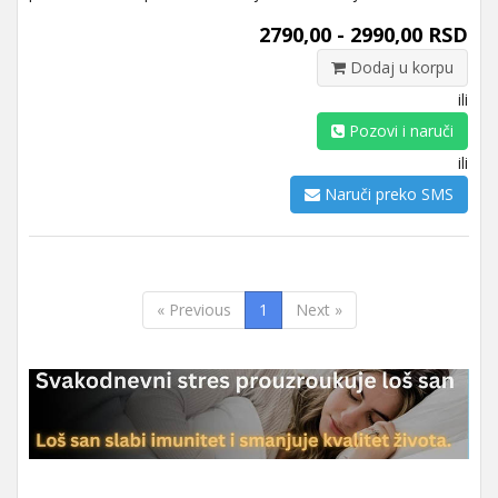
2790,00 - 2990,00 RSD
Dodaj u korpu
ili
Pozovi i naruči
ili
Naruči preko SMS
« Previous
1
Next »